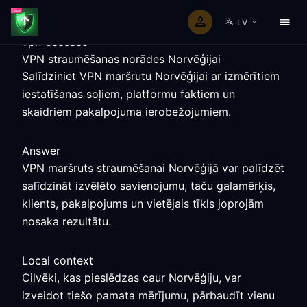
LV
vpn-usecase
VPN straumēšanas norādes Norvēģijai
Salīdziniet VPN maršrutu Norvēģijai ar izmērītiem
iestatīšanas soļiem, platformu faktiem un
skaidriem pakalpojuma ierobežojumiem.
Answer
VPN maršruts straumēšanai Norvēģijā var palīdzēt
salīdzināt izvēlēto savienojumu, taču galamērķis,
klients, pakalpojums un vietējais tīkls joprojām
nosaka rezultātu.
Local context
Cilvēki, kas pieslēdzas caur Norvēģiju, var
izveidot tiešo pamata mērījumu, pārbaudīt vienu