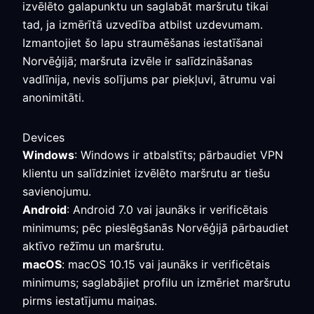
izvēlēto galapunktu un saglabāt maršrutu tikai
tad, ja izmērītā uzvedība atbilst uzdevumam.
Izmantojiet šo lapu straumēšanas iestatīšanai
Norvēģijā; maršruta izvēle ir salīdzināšanas
vadlīnija, nevis solījums par piekļuvi, ātrumu vai
anonimitāti.
Devices
Windows
: Windows ir atbalstīts; pārbaudiet VPN
klientu un salīdziniet izvēlēto maršrutu ar tiešu
savienojumu.
Android
: Android 7.0 vai jaunāks ir verificētais
minimums; pēc pieslēgšanās Norvēģijā pārbaudiet
aktīvo režīmu un maršrutu.
macOS
: macOS 10.15 vai jaunāks ir verificētais
minimums; saglabājiet profilu un izmēriet maršrutu
pirms iestatījumu maiņas.