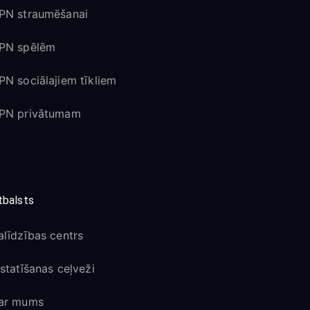
PN straumēšanai
PN spēlēm
PN sociālajiem tīkliem
PN privātumam
tbalsts
alīdzības centrs
estatīšanas ceļveži
ar mums