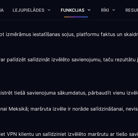
NA
LEJUPIELĀDES
FUNKCIJAS
RĪKI
RESU
ot izmērāmus iestatīšanas soļus, platformu faktus un skai
 palīdzēt salīdzināt izvēlēto savienojumu, taču rezultātu 
ģistrēt tiešā savienojuma sākumdatus, pārbaudīt vienu izvē
anai Meksikā; maršruta izvēle ir norāde salīdzināšanai, nevi
iet VPN klientu un salīdziniet izvēlēto maršrutu ar tiešo sa