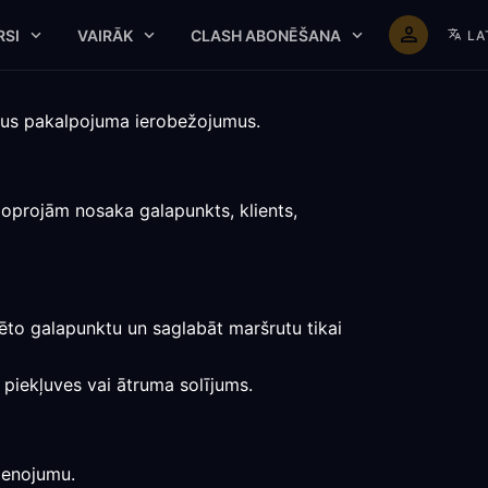
RSI
VAIRĀK
CLASH ABONĒŠANA
LA
drus pakalpojuma ierobežojumus.
joprojām nosaka galapunkts, klients,
lēto galapunktu un saglabāt maršrutu tikai
s piekļuves vai ātruma solījums.
vienojumu.