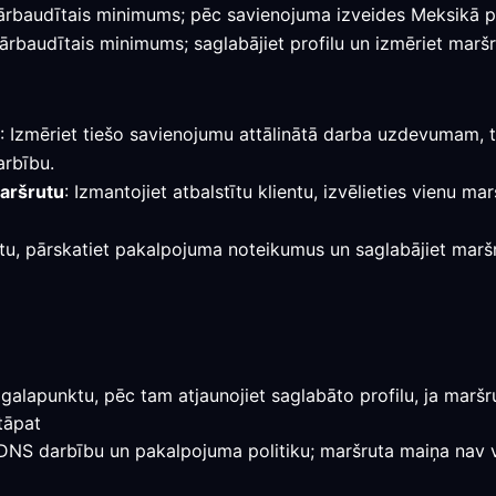
r pārbaudītais minimums; pēc savienojuma izveides Meksikā 
pārbaudītais minimums; saglabājiet profilu un izmēriet marš
: Izmēriet tiešo savienojumu attālinātā darba uzdevumam, to
arbību.
maršrutu
: Izmantojiet atbalstītu klientu, izvēlieties vienu m
stu, pārskatiet pakalpojuma noteikumus un saglabājiet maršrut
galapunktu, pēc tam atjaunojiet saglabāto profilu, ja maršrut
tāpat
, DNS darbību un pakalpojuma politiku; maršruta maiņa nav v