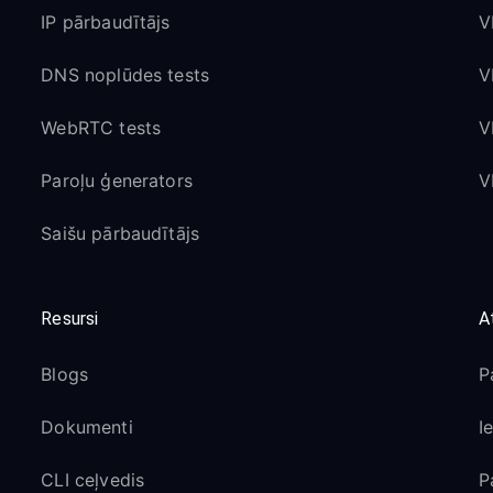
IP pārbaudītājs
V
DNS noplūdes tests
V
WebRTC tests
V
Paroļu ģenerators
V
Saišu pārbaudītājs
Resursi
A
Blogs
P
Dokumenti
I
CLI ceļvedis
P