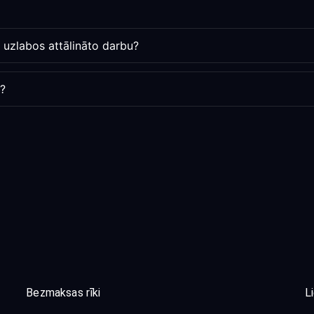
uzlabos attālināto darbu?
s?
Bezmaksas rīki
L