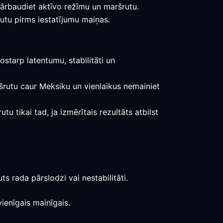
pārbaudiet aktīvo režīmu un maršrutu.
rutu pirms iestatījumu maiņas.
starp latentumu, stabilitāti un
aršrutu caur Meksiku un vienlaikus nemainiet
u tikai tad, ja izmērītais rezultāts atbilst
s rada pārslodzi vai nestabilitāti.
ienīgais mainīgais.