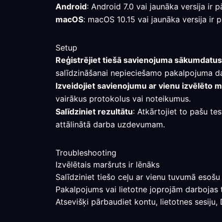
Android
: Android 7.0 vai jaunāka versija i
macOS
: macOS 10.15 vai jaunāka versija ir 
Setup
Reģistrējiet tiešā savienojuma sākumdatus
salīdzināšanai nepieciešamo pakalpojuma d
Izveidojiet savienojumu ar vienu izvēlēto 
vairākus protokolus vai noteikumus.
Salīdziniet rezultātu
: Atkārtojiet to pašu te
attālinātā darba uzdevumam.
Troubleshooting
Izvēlētais maršruts ir lēnāks
Salīdziniet tiešo ceļu ar vienu tuvumā esošu 
Pakalpojums vai lietotne joprojām darbojas 
Atsevišķi pārbaudiet kontu, lietotnes sesiju