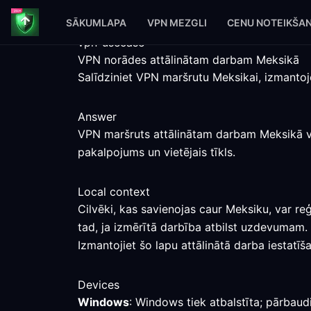
SĀKUMLAPA
VPN MEZGLI
CENU NOTEIKŠA
vpn-usecase
VPN norādes attālinātam darbam Meksikā
Salīdziniet VPN maršrutu Meksikai, izmantoj
Answer
VPN maršruts attālinātam darbam Meksikā var
pakalpojums un vietējais tīkls.
Local context
Cilvēki, kas savienojas caur Meksiku, var re
tad, ja izmērītā darbība atbilst uzdevumam.
Izmantojiet šo lapu attālinātā darba iestatīš
Devices
Windows
: Windows tiek atbalstīta; pārbaud