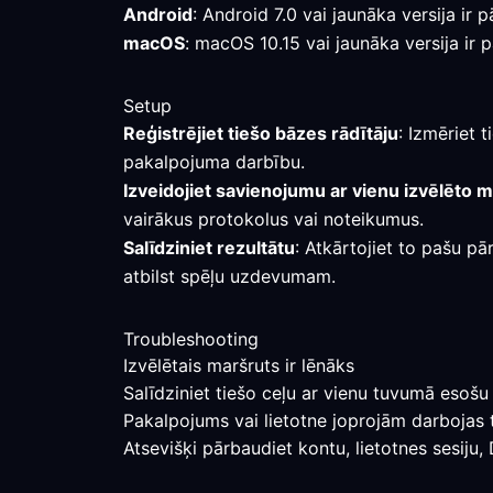
Android
: Android 7.0 vai jaunāka versija i
macOS
: macOS 10.15 vai jaunāka versija ir 
Setup
Reģistrējiet tiešo bāzes rādītāju
: Izmēriet 
pakalpojuma darbību.
Izveidojiet savienojumu ar vienu izvēlēto 
vairākus protokolus vai noteikumus.
Salīdziniet rezultātu
: Atkārtojiet to pašu pā
atbilst spēļu uzdevumam.
Troubleshooting
Izvēlētais maršruts ir lēnāks
Salīdziniet tiešo ceļu ar vienu tuvumā esošu 
Pakalpojums vai lietotne joprojām darbojas 
Atsevišķi pārbaudiet kontu, lietotnes sesiju