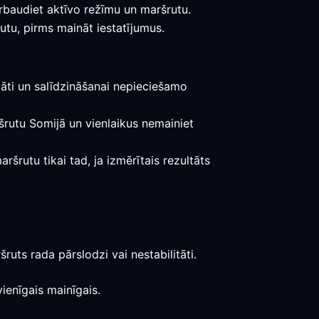
rbaudiet aktīvo režīmu un maršrutu.
utu, pirms maināt iestatījumus.
tāti un salīdzināšanai nepieciešamo
aršrutu Somijā un vienlaikus nemainiet
šrutu tikai tad, ja izmērītais rezultāts
ruts rada pārslodzi vai nestabilitāti.
ienīgais mainīgais.