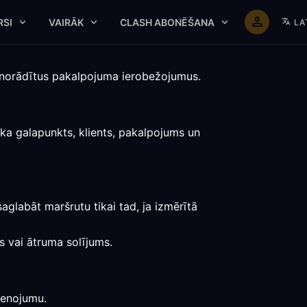
RSI
VAIRĀK
CLASH ABONĒŠANA
LA
i norādītus pakalpojuma ierobežojumus.
ka galapunkts, klients, pakalpojums un
aglabāt maršrutu tikai tad, ja izmērītā
es vai ātruma solījums.
vienojumu.