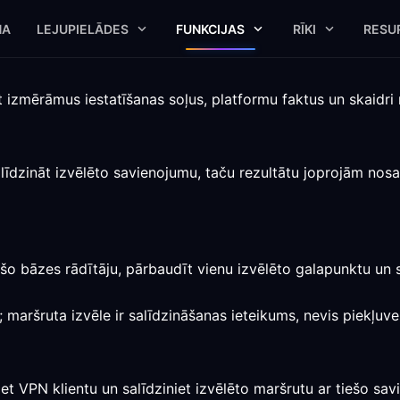
NA
LEJUPIELĀDES
FUNKCIJAS
RĪKI
RESU
t izmērāmus iestatīšanas soļus, platformu faktus un skaidr
īdzināt izvēlēto savienojumu, taču rezultātu joprojām nosa
ešo bāzes rādītāju, pārbaudīt vienu izvēlēto galapunktu un s
; maršruta izvēle ir salīdzināšanas ieteikums, nevis piekļuv
et VPN klientu un salīdziniet izvēlēto maršrutu ar tiešo sa