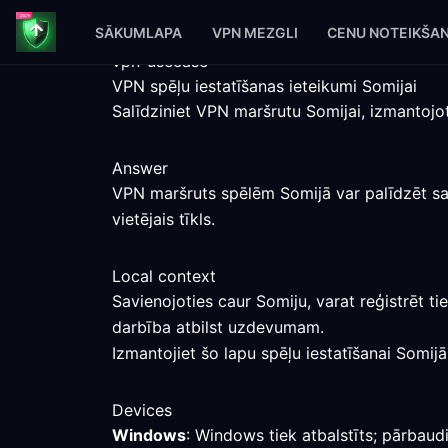
SĀKUMLAPA
VPN MEZGLI
CENU NOTEIKŠA
vpn-usecase
VPN spēļu iestatīšanas ieteikumi Somijai
Salīdziniet VPN maršrutu Somijai, izmantojo
Answer
VPN maršruts spēlēm Somijā var palīdzēt sal
vietējais tīkls.
Local context
Savienojoties caur Somiju, varat reģistrēt ti
darbība atbilst uzdevumam.
Izmantojiet šo lapu spēļu iestatīšanai Somijā
Devices
Windows
: Windows tiek atbalstīts; pārbaudi