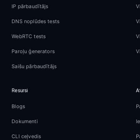
IP pārbaudītājs
V
DNS noplūdes tests
V
WebRTC tests
V
Paroļu ģenerators
V
Saišu pārbaudītājs
Resursi
A
Blogs
P
Dokumenti
I
CLI ceļvedis
P