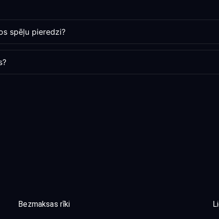
s spēļu pieredzi?
s?
Bezmaksas rīki
L