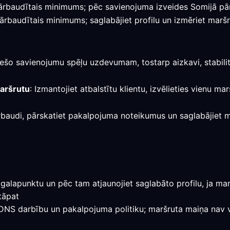
r pārbaudītais minimums; pēc savienojuma izveides Somijā pā
pārbaudītais minimums; saglabājiet profilu un izmēriet maršr
tiešo savienojumu spēļu uzdevumam, tostarp aizkavi, stabili
maršrutu
: Izmantojiet atbalstītu klientu, izvēlieties vienu m
rbaudi, pārskatiet pakalpojuma noteikumus un saglabājiet mar
galapunktu un pēc tam atjaunojiet saglabāto profilu, ja marš
tāpat
, DNS darbību un pakalpojuma politiku; maršruta maiņa nav v