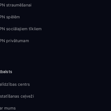
PN straumēšanai
PN spēlēm
PN sociālajiem tīkliem
PN privātumam
tbalsts
alīdzības centrs
estatīšanas ceļveži
ar mums