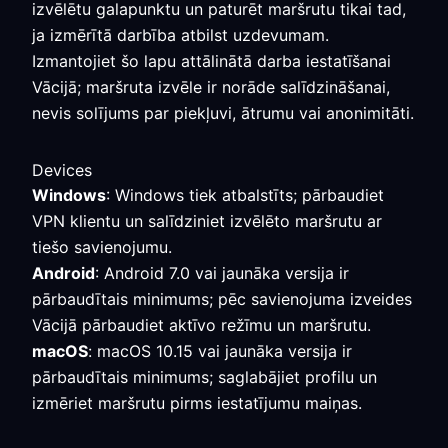
izvēlētu galapunktu un paturēt maršrutu tikai tad,
ja izmērītā darbība atbilst uzdevumam.
Izmantojiet šo lapu attālinātā darba iestatīšanai
Vācijā; maršruta izvēle ir norāde salīdzināšanai,
nevis solījums par piekļuvi, ātrumu vai anonimitāti.
Devices
Windows
: Windows tiek atbalstīts; pārbaudiet
VPN klientu un salīdziniet izvēlēto maršrutu ar
tiešo savienojumu.
Android
: Android 7.0 vai jaunāka versija ir
pārbaudītais minimums; pēc savienojuma izveides
Vācijā pārbaudiet aktīvo režīmu un maršrutu.
macOS
: macOS 10.15 vai jaunāka versija ir
pārbaudītais minimums; saglabājiet profilu un
izmēriet maršrutu pirms iestatījumu maiņas.