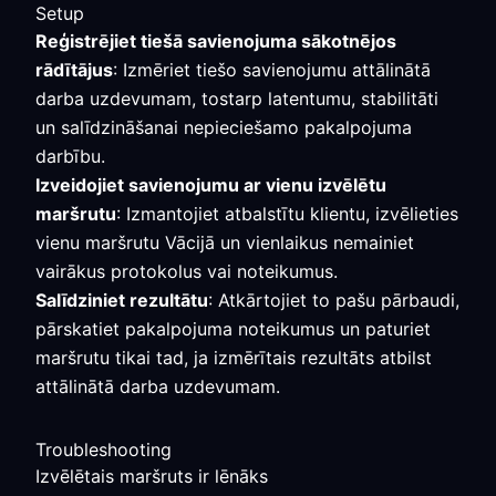
Setup
Reģistrējiet tiešā savienojuma sākotnējos
rādītājus
: Izmēriet tiešo savienojumu attālinātā
darba uzdevumam, tostarp latentumu, stabilitāti
un salīdzināšanai nepieciešamo pakalpojuma
darbību.
Izveidojiet savienojumu ar vienu izvēlētu
maršrutu
: Izmantojiet atbalstītu klientu, izvēlieties
vienu maršrutu Vācijā un vienlaikus nemainiet
vairākus protokolus vai noteikumus.
Salīdziniet rezultātu
: Atkārtojiet to pašu pārbaudi,
pārskatiet pakalpojuma noteikumus un paturiet
maršrutu tikai tad, ja izmērītais rezultāts atbilst
attālinātā darba uzdevumam.
Troubleshooting
Izvēlētais maršruts ir lēnāks