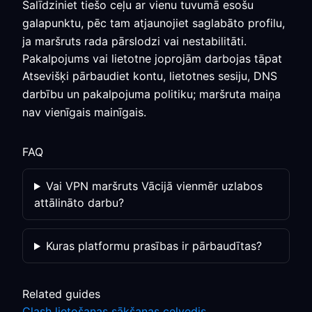
Salīdziniet tiešo ceļu ar vienu tuvumā esošu
galapunktu, pēc tam atjaunojiet saglabāto profilu,
ja maršruts rada pārslodzi vai nestabilitāti.
Pakalpojums vai lietotne joprojām darbojas tāpat
Atsevišķi pārbaudiet kontu, lietotnes sesiju, DNS
darbību un pakalpojuma politiku; maršruta maiņa
nav vienīgais mainīgais.
FAQ
Vai VPN maršruts Vācijā vienmēr uzlabos
attālināto darbu?
Kuras platformu prasības ir pārbaudītas?
Related guides
Clash lietošanas sākšanas ceļvedis