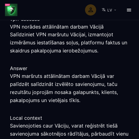
LV
vpn-usecase
VPN norādes attālinātam darbam Vācijā
Salīdziniet VPN maršrutu Vācijai, izmantojot
izmērāmus iestatīšanas soļus, platformu faktus un
skaidrus pakalpojuma ierobežojumus.
Answer
VPN maršruts attālinātam darbam Vācijā var
palīdzēt salīdzināt izvēlēto savienojumu, taču
rezultātu joprojām nosaka galapunkts, klients,
pakalpojums un vietējais tīkls.
Local context
Savienojoties caur Vāciju, varat reģistrēt tiešā
savienojuma sākotnējos rādītājus, pārbaudīt vienu