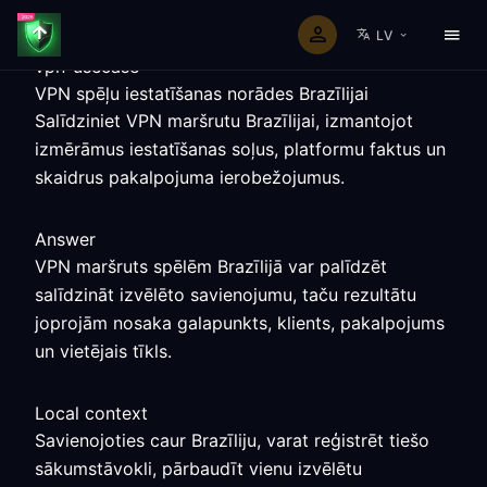
LV
vpn-usecase
VPN spēļu iestatīšanas norādes Brazīlijai
Salīdziniet VPN maršrutu Brazīlijai, izmantojot
izmērāmus iestatīšanas soļus, platformu faktus un
skaidrus pakalpojuma ierobežojumus.
Answer
VPN maršruts spēlēm Brazīlijā var palīdzēt
salīdzināt izvēlēto savienojumu, taču rezultātu
joprojām nosaka galapunkts, klients, pakalpojums
un vietējais tīkls.
Local context
Savienojoties caur Brazīliju, varat reģistrēt tiešo
sākumstāvokli, pārbaudīt vienu izvēlētu