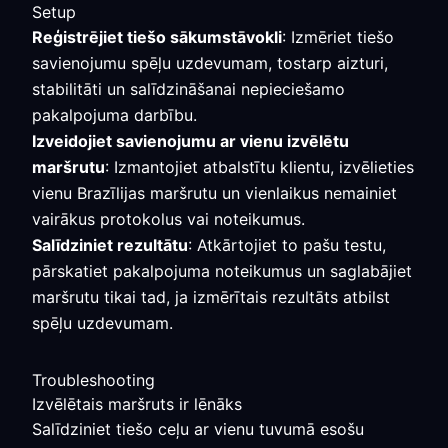
Setup
Reģistrējiet tiešo sākumstāvokli
: Izmēriet tiešo
savienojumu spēļu uzdevumam, tostarp aizturi,
stabilitāti un salīdzināšanai nepieciešamo
pakalpojuma darbību.
Izveidojiet savienojumu ar vienu izvēlētu
maršrutu
: Izmantojiet atbalstītu klientu, izvēlieties
vienu Brazīlijas maršrutu un vienlaikus nemainiet
vairākus protokolus vai noteikumus.
Salīdziniet rezultātu
: Atkārtojiet to pašu testu,
pārskatiet pakalpojuma noteikumus un saglabājiet
maršrutu tikai tad, ja izmērītais rezultāts atbilst
spēļu uzdevumam.
Troubleshooting
Izvēlētais maršruts ir lēnāks
Salīdziniet tiešo ceļu ar vienu tuvumā esošu