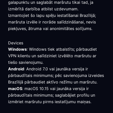
galapunktu un saglabāt maršrutu tikai tad, ja
izmērītā darbība atbilst uzdevumam.
Izmantojiet šo lapu spēļu iestatīšanai Brazīlijā;
maršruta izvēle ir norāde salīdzināšanai, nevis
piekļuves, ātruma vai anonimitātes solījums.
Devices
Windows
: Windows tiek atbalstīts; pārbaudiet
VPN klientu un salīdziniet izvēlēto maršrutu ar
tiešo savienojumu.
Android
: Android 7.0 vai jaunāka versija ir
pārbaudītais minimums; pēc savienojuma izveides
Brazīlijā pārbaudiet aktīvo režīmu un maršrutu.
macOS
: macOS 10.15 vai jaunāka versija ir
pārbaudītais minimums; saglabājiet profilu un
izmēriet maršrutu pirms iestatījumu maiņas.