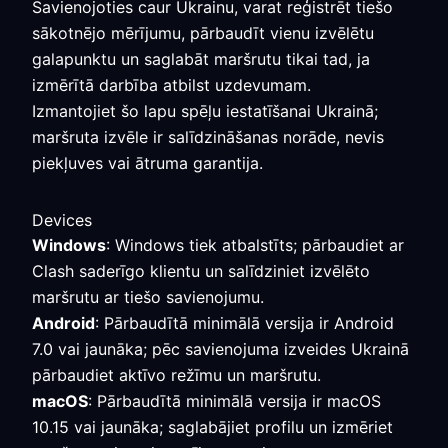
Savienojoties caur Ukrainu, varat reģistrēt tiešo
sākotnējo mērījumu, pārbaudīt vienu izvēlētu
galapunktu un saglabāt maršrutu tikai tad, ja
izmērītā darbība atbilst uzdevumam.
Izmantojiet šo lapu spēļu iestatīšanai Ukrainā;
maršruta izvēle ir salīdzināšanas norāde, nevis
piekļuves vai ātruma garantija.
Devices
Windows
: Windows tiek atbalstīts; pārbaudiet ar
Clash saderīgo klientu un salīdziniet izvēlēto
maršrutu ar tiešo savienojumu.
Android
: Pārbaudītā minimālā versija ir Android
7.0 vai jaunāka; pēc savienojuma izveides Ukrainā
pārbaudiet aktīvo režīmu un maršrutu.
macOS
: Pārbaudītā minimālā versija ir macOS
10.15 vai jaunāka; saglabājiet profilu un izmēriet