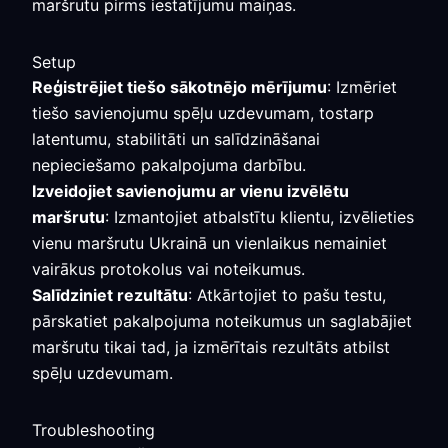
maršrutu pirms iestatījumu maiņas.
Setup
Reģistrējiet tiešo sākotnējo mērījumu
: Izmēriet
tiešo savienojumu spēļu uzdevumam, tostarp
latentumu, stabilitāti un salīdzināšanai
nepieciešamo pakalpojuma darbību.
Izveidojiet savienojumu ar vienu izvēlētu
maršrutu
: Izmantojiet atbalstītu klientu, izvēlieties
vienu maršrutu Ukrainā un vienlaikus nemainiet
vairākus protokolus vai noteikumus.
Salīdziniet rezultātu
: Atkārtojiet to pašu testu,
pārskatiet pakalpojuma noteikumus un saglabājiet
maršrutu tikai tad, ja izmērītais rezultāts atbilst
spēļu uzdevumam.
Troubleshooting