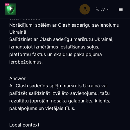
LV
clash-usecase
Norādījumi spēlēm ar Clash saderīgu savienojumu
Ukrainā
Salīdziniet ar Clash saderīgu maršrutu Ukrainai,
izmantojot izmērāmus iestatīšanas soļus,
platformu faktus un skaidrus pakalpojuma
ierobežojumus.
Answer
Ar Clash saderīgs spēļu maršruts Ukrainā var
palīdzēt salīdzināt izvēlēto savienojumu, taču
rezultātu joprojām nosaka galapunkts, klients,
pakalpojums un vietējais tīkls.
Local context