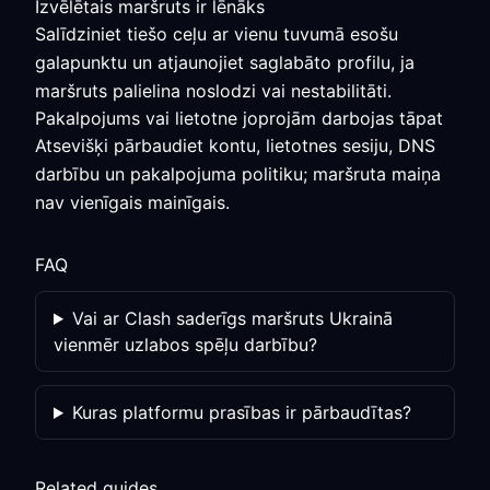
Izvēlētais maršruts ir lēnāks
Salīdziniet tiešo ceļu ar vienu tuvumā esošu
galapunktu un atjaunojiet saglabāto profilu, ja
maršruts palielina noslodzi vai nestabilitāti.
Pakalpojums vai lietotne joprojām darbojas tāpat
Atsevišķi pārbaudiet kontu, lietotnes sesiju, DNS
darbību un pakalpojuma politiku; maršruta maiņa
nav vienīgais mainīgais.
FAQ
Vai ar Clash saderīgs maršruts Ukrainā
vienmēr uzlabos spēļu darbību?
Kuras platformu prasības ir pārbaudītas?
Related guides