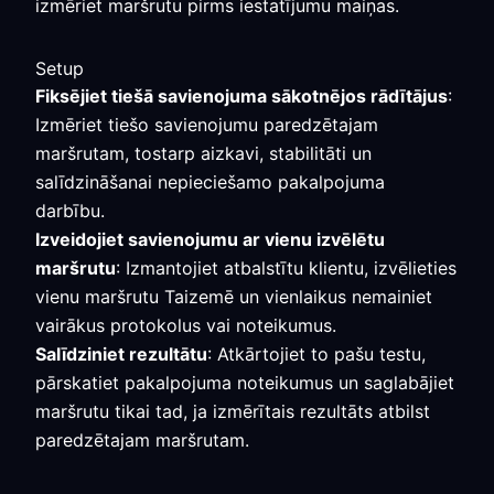
izmēriet maršrutu pirms iestatījumu maiņas.
Setup
Fiksējiet tiešā savienojuma sākotnējos rādītājus
:
Izmēriet tiešo savienojumu paredzētajam
maršrutam, tostarp aizkavi, stabilitāti un
salīdzināšanai nepieciešamo pakalpojuma
darbību.
Izveidojiet savienojumu ar vienu izvēlētu
maršrutu
: Izmantojiet atbalstītu klientu, izvēlieties
vienu maršrutu Taizemē un vienlaikus nemainiet
vairākus protokolus vai noteikumus.
Salīdziniet rezultātu
: Atkārtojiet to pašu testu,
pārskatiet pakalpojuma noteikumus un saglabājiet
maršrutu tikai tad, ja izmērītais rezultāts atbilst
paredzētajam maršrutam.