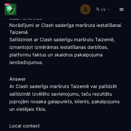
LV
clash-overview
Norādījumi ar Clash saderīga maršruta iestatīšanai
Taizemē
Salīdziniet ar Clash saderīgu maršrutu Taizemē,
izmantojot izmērāmas iestatīšanas darbības,
platformu faktus un skaidrus pakalpojuma
ierobežojumus.
Answer
Ar Clash saderīgs maršruts Taizemē var palīdzēt
salīdzināt izvēlēto savienojumu, taču rezultātu
joprojām nosaka galapunkts, klients, pakalpojums
un vietējais tīkls.
Local context