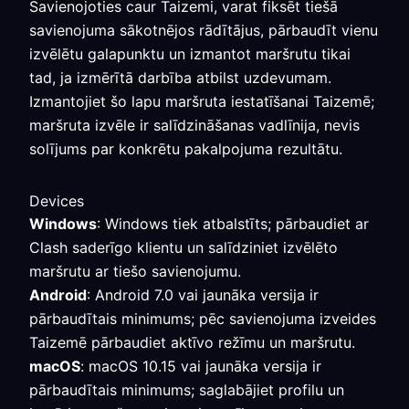
Savienojoties caur Taizemi, varat fiksēt tiešā
savienojuma sākotnējos rādītājus, pārbaudīt vienu
izvēlētu galapunktu un izmantot maršrutu tikai
tad, ja izmērītā darbība atbilst uzdevumam.
Izmantojiet šo lapu maršruta iestatīšanai Taizemē;
maršruta izvēle ir salīdzināšanas vadlīnija, nevis
solījums par konkrētu pakalpojuma rezultātu.
Devices
Windows
: Windows tiek atbalstīts; pārbaudiet ar
Clash saderīgo klientu un salīdziniet izvēlēto
maršrutu ar tiešo savienojumu.
Android
: Android 7.0 vai jaunāka versija ir
pārbaudītais minimums; pēc savienojuma izveides
Taizemē pārbaudiet aktīvo režīmu un maršrutu.
macOS
: macOS 10.15 vai jaunāka versija ir
pārbaudītais minimums; saglabājiet profilu un