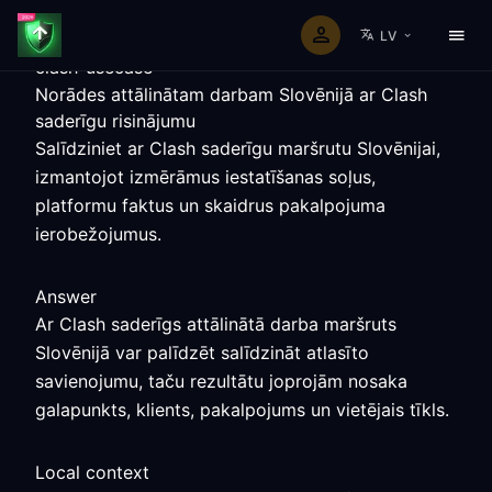
LV
clash-usecase
Norādes attālinātam darbam Slovēnijā ar Clash
saderīgu risinājumu
Salīdziniet ar Clash saderīgu maršrutu Slovēnijai,
izmantojot izmērāmus iestatīšanas soļus,
platformu faktus un skaidrus pakalpojuma
ierobežojumus.
Answer
Ar Clash saderīgs attālinātā darba maršruts
Slovēnijā var palīdzēt salīdzināt atlasīto
savienojumu, taču rezultātu joprojām nosaka
galapunkts, klients, pakalpojums un vietējais tīkls.
Local context