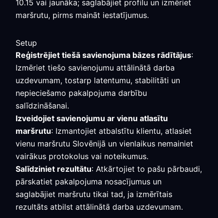
10.15 vai jaunāka; saglabājiet profilu un izmēriet
maršrutu, pirms maināt iestatījumus.
Setup
Reģistrējiet tiešā savienojuma bāzes rādītājus
:
Izmēriet tiešo savienojumu attālinātā darba
uzdevumam, tostarp latentumu, stabilitāti un
nepieciešamo pakalpojuma darbību
salīdzināšanai.
Izveidojiet savienojumu ar vienu atlasītu
maršrutu
: Izmantojiet atbalstītu klientu, atlasiet
vienu maršrutu Slovēnijā un vienlaikus nemainiet
vairākus protokolus vai noteikumus.
Salīdziniet rezultātu
: Atkārtojiet to pašu pārbaudi,
pārskatiet pakalpojuma nosacījumus un
saglabājiet maršrutu tikai tad, ja izmērītais
rezultāts atbilst attālinātā darba uzdevumam.