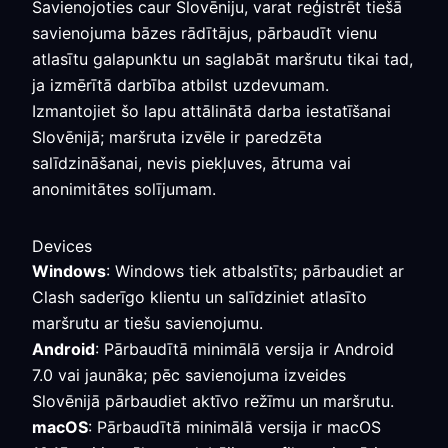
Savienojoties caur Slovēniju, varat reģistrēt tiešā
savienojuma bāzes rādītājus, pārbaudīt vienu
atlasītu galapunktu un saglabāt maršrutu tikai tad,
ja izmērītā darbība atbilst uzdevumam.
Izmantojiet šo lapu attālinātā darba iestatīšanai
Slovēnijā; maršruta izvēle ir paredzēta
salīdzināšanai, nevis piekļuves, ātruma vai
anonimitātes solījumam.
Devices
Windows
: Windows tiek atbalstīts; pārbaudiet ar
Clash saderīgo klientu un salīdziniet atlasīto
maršrutu ar tiešu savienojumu.
Android
: Pārbaudītā minimālā versija ir Android
7.0 vai jaunāka; pēc savienojuma izveides
Slovēnijā pārbaudiet aktīvo režīmu un maršrutu.
macOS
: Pārbaudītā minimālā versija ir macOS