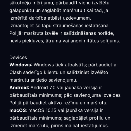
sākotnējo mērījumu, pārbaudīt vienu izvēlētu
galapunktu un saglabāt maršrutu tikai tad, ja
izmērītā darbība atbilst uzdevumam.
Izmantojiet šo lapu straumēšanas iestatīšanai
Polijā; maršruta izvēle ir salīdzināšanas norāde,
nevis piekļuves, ātruma vai anonimitātes solījums.
Devices
Windows
: Windows tiek atbalstīts; pārbaudiet ar
Clash saderīgo klientu un salīdziniet izvēlēto
maršrutu ar tiešo savienojumu.
Android
: Android 7.0 vai jaunāka versija ir
pārbaudītais minimums; pēc savienojuma izveides
Polijā pārbaudiet aktīvo režīmu un maršrutu.
macOS
: macOS 10.15 vai jaunāka versija ir
pārbaudītais minimums; saglabājiet profilu un
izmēriet maršrutu, pirms maināt iestatījumus.