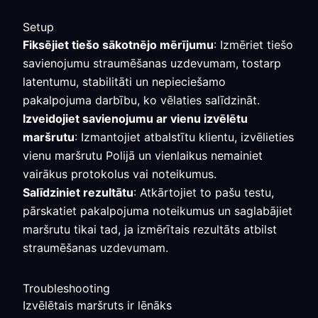
Setup
Fiksējiet tiešo sākotnējo mērījumu
: Izmēriet tiešo
savienojumu straumēšanas uzdevumam, tostarp
latentumu, stabilitāti un nepieciešamo
pakalpojuma darbību, ko vēlaties salīdzināt.
Izveidojiet savienojumu ar vienu izvēlētu
maršrutu
: Izmantojiet atbalstītu klientu, izvēlieties
vienu maršrutu Polijā un vienlaikus nemainiet
vairākus protokolus vai noteikumus.
Salīdziniet rezultātu
: Atkārtojiet to pašu testu,
pārskatiet pakalpojuma noteikumus un saglabājiet
maršrutu tikai tad, ja izmērītais rezultāts atbilst
straumēšanas uzdevumam.
Troubleshooting
Izvēlētais maršruts ir lēnāks