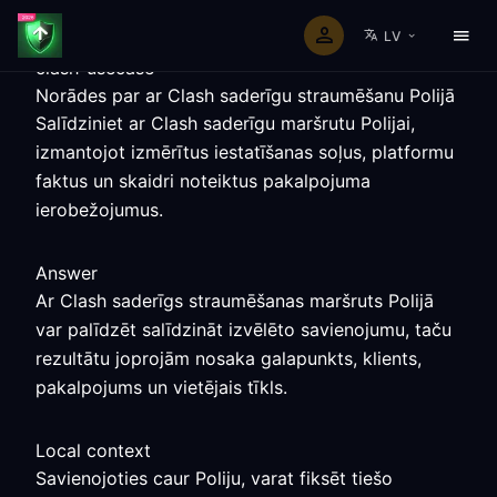
LV
clash-usecase
Norādes par ar Clash saderīgu straumēšanu Polijā
Salīdziniet ar Clash saderīgu maršrutu Polijai,
izmantojot izmērītus iestatīšanas soļus, platformu
faktus un skaidri noteiktus pakalpojuma
ierobežojumus.
Answer
Ar Clash saderīgs straumēšanas maršruts Polijā
var palīdzēt salīdzināt izvēlēto savienojumu, taču
rezultātu joprojām nosaka galapunkts, klients,
pakalpojums un vietējais tīkls.
Local context
Savienojoties caur Poliju, varat fiksēt tiešo