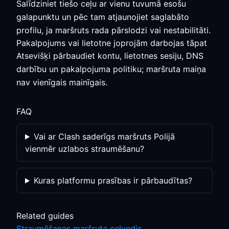
Salīdziniet tiešo ceļu ar vienu tuvumā esošu
galapunktu un pēc tam atjaunojiet saglabāto
profilu, ja maršruts rada pārslodzi vai nestabilitāti.
Pakalpojums vai lietotne joprojām darbojas tāpat
Atsevišķi pārbaudiet kontu, lietotnes sesiju, DNS
darbību un pakalpojuma politiku; maršruta maiņa
nav vienīgais mainīgais.
FAQ
Vai ar Clash saderīgs maršruts Polijā
vienmēr uzlabos straumēšanu?
Kuras platformu prasības ir pārbaudītas?
Related guides
Straumēšanas maršruta ceļvedis