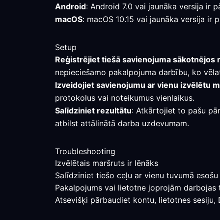
Android
: Android 7.0 vai jaunāka versija i
macOS
: macOS 10.15 vai jaunāka versija ir 
Setup
Reģistrējiet tiešā savienojuma sākotnējos 
nepieciešamo pakalpojuma darbību, ko vēlati
Izveidojiet savienojumu ar vienu izvēlētu 
protokolus vai noteikumus vienlaikus.
Salīdziniet rezultātu
: Atkārtojiet to pašu pā
atbilst attālinātā darba uzdevumam.
Troubleshooting
Izvēlētais maršruts ir lēnāks
Salīdziniet tiešo ceļu ar vienu tuvumā esošu 
Pakalpojums vai lietotne joprojām darbojas 
Atsevišķi pārbaudiet kontu, lietotnes sesiju