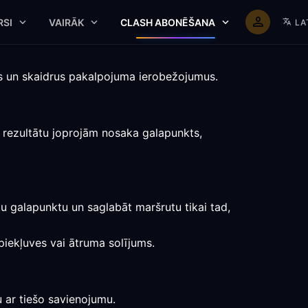
RSI
VAIRĀK
CLASH ABONĒŠANA
LA
tus un skaidrus pakalpojuma ierobežojumus.
u rezultātu joprojām nosaka galapunkts,
tu galapunktu un saglabāt maršrutu tikai tad,
 piekļuves vai ātruma solījums.
u ar tiešo savienojumu.