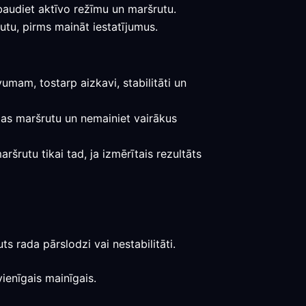
baudiet aktīvo režīmu un maršrutu.
utu, pirms maināt iestatījumus.
umam, tostarp aizkavi, stabilitāti un
lijas maršrutu un nemainiet vairākus
šrutu tikai tad, ja izmērītais rezultāts
s rada pārslodzi vai nestabilitāti.
ienīgais mainīgais.