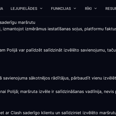
NA
LEJUPIELĀDES
FUNKCIJAS
RĪKI
RESU
 saderīgu maršrutu
jai, izmantojot izmērāmus iestatīšanas soļus, platformu fak
am Polijā var palīdzēt salīdzināt izvēlēto savienojumu, tač
ešā savienojuma sākotnējos rādītājus, pārbaudīt vienu izvēlē
nai Polijā; maršruta izvēle ir salīdzināšanas vadlīnija, nevis
et ar Clash saderīgo klientu un salīdziniet izvēlēto maršrut