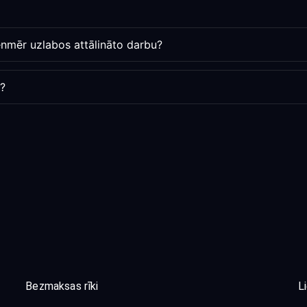
ienmēr uzlabos attālināto darbu?
s?
Bezmaksas rīki
L