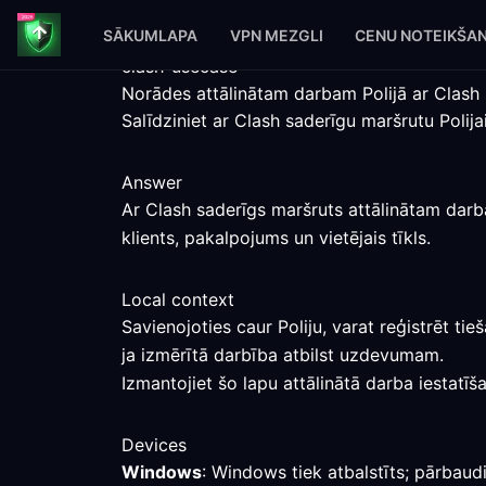
SĀKUMLAPA
VPN MEZGLI
CENU NOTEIKŠA
clash-usecase
Norādes attālinātam darbam Polijā ar Clash
Salīdziniet ar Clash saderīgu maršrutu Poli
Answer
Ar Clash saderīgs maršruts attālinātam darb
klients, pakalpojums un vietējais tīkls.
Local context
Savienojoties caur Poliju, varat reģistrēt ti
ja izmērītā darbība atbilst uzdevumam.
Izmantojiet šo lapu attālinātā darba iestatīša
Devices
Windows
: Windows tiek atbalstīts; pārbaudi