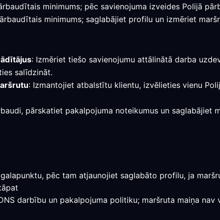
r pārbaudītais minimums; pēc savienojuma izveides Polijā pār
pārbaudītais minimums; saglabājiet profilu un izmēriet maršr
rādītājus
: Izmēriet tiešo savienojumu attālinātā darba uzdev
es salīdzināt.
maršrutu
: Izmantojiet atbalstītu klientu, izvēlieties vienu Po
rbaudi, pārskatiet pakalpojuma noteikumus un saglabājiet mar
galapunktu, pēc tam atjaunojiet saglabāto profilu, ja maršrut
tāpat
, DNS darbību un pakalpojuma politiku; maršruta maiņa nav v