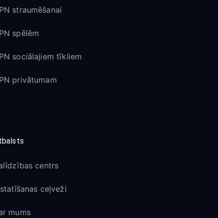
PN straumēšanai
PN spēlēm
PN sociālajiem tīkliem
PN privātumam
tbalsts
alīdzības centrs
estatīšanas ceļveži
ar mums