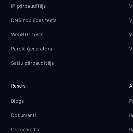
IP pārbaudītājs
V
DNS noplūdes tests
V
WebRTC tests
V
Paroļu ģenerators
V
Saišu pārbaudītājs
Resursi
A
Blogs
P
Dokumenti
I
CLI ceļvedis
P