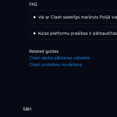
FAQ
Vai ar Clash saderīgs maršruts Polijā v
Kuras platformu prasības ir pārbaudīta
Related guides
Clash darba sākšanas ceļvedis
Clash problēmu novēršana
Sākt