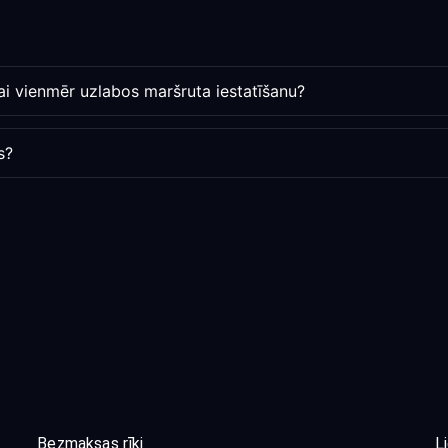
ai vienmēr uzlabos maršruta iestatīšanu?
s?
Bezmaksas rīki
L