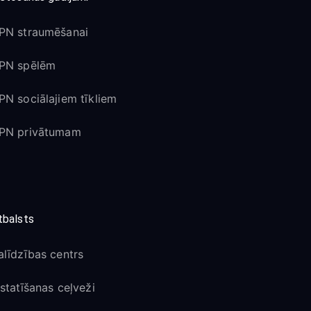
PN straumēšanai
PN spēlēm
PN sociālajiem tīkliem
PN privātumam
tbalsts
alīdzības centrs
estatīšanas ceļveži