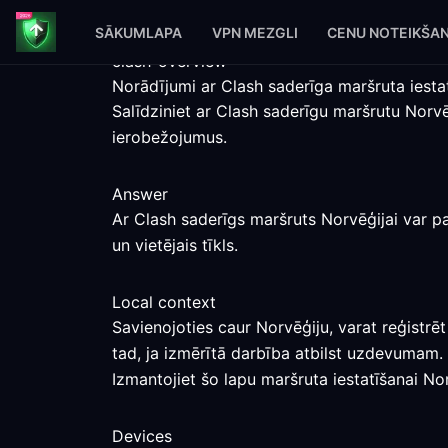
SĀKUMLAPA
VPN MEZGLI
CENU NOTEIKŠA
clash-overview
Norādījumi ar Clash saderīga maršruta iestat
Salīdziniet ar Clash saderīgu maršrutu Norv
ierobežojumus.
Answer
Ar Clash saderīgs maršruts Norvēģijai var pa
un vietējais tīkls.
Local context
Savienojoties caur Norvēģiju, varat reģistrē
tad, ja izmērītā darbība atbilst uzdevumam.
Izmantojiet šo lapu maršruta iestatīšanai Nor
Devices