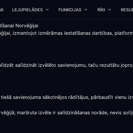
NA
LEJUPIELĀDES
FUNKCIJAS
RĪKI
RESU
īšanai Norvēģijai
ēģijai, izmantojot izmērāmas iestatīšanas darbības, platfor
līdzēt salīdzināt izvēlēto savienojumu, taču rezultātu jop
t tiešā savienojuma sākotnējos rādītājus, pārbaudīt vienu i
vēģijā; maršruta izvēle ir salīdzināšanas norāde, nevis solī