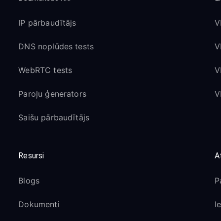
IP pārbaudītājs
V
DNS noplūdes tests
V
WebRTC tests
V
Paroļu ģenerators
V
Saišu pārbaudītājs
Resursi
A
Blogs
P
Dokumenti
I