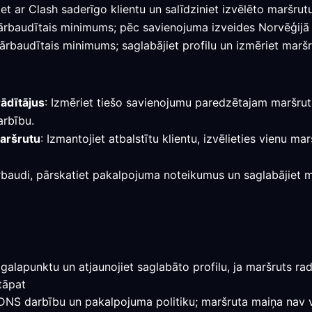
et ar Clash saderīgo klientu un salīdziniet izvēlēto maršrut
r pārbaudītais minimums; pēc savienojuma izveides Norvēģijā
pārbaudītais minimums; saglabājiet profilu un izmēriet marš
rādītājus
: Izmēriet tiešo savienojumu paredzētajam maršrutam
arbību.
maršrutu
: Izmantojiet atbalstītu klientu, izvēlieties vienu m
rbaudi, pārskatiet pakalpojuma noteikumus un saglabājiet mar
galapunktu un atjaunojiet saglabāto profilu, ja maršruts rada
tāpat
, DNS darbību un pakalpojuma politiku; maršruta maiņa nav v