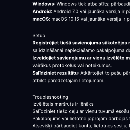
Windows
: Windows tiek atbalstīts; pārbaudi
Android
: Android 7.0 vai jaunāka versija i
macOS
: macOS 10.15 vai jaunāka versija ir 
Setup
Reģistrējiet tiešā savienojuma sākotnējos 
salīdzināšanai nepieciešamo pakalpojuma d
Izveidojiet savienojumu ar vienu izvēlēto 
vairākus protokolus vai noteikumus.
Salīdziniet rezultātu
: Atkārtojiet to pašu pā
atbilst paredzētajam lietojumam.
Troubleshooting
Izvēlētais maršruts ir lēnāks
Salīdziniet tiešo ceļu ar vienu tuvumā esošu 
Pakalpojums vai lietotne joprojām darbojas 
Atsevišķi pārbaudiet kontu, lietotnes sesiju