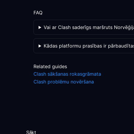
FAQ
Vai ar Clash saderīgs maršruts Norvēģij
Kādas platformu prasības ir pārbaudīta
Related guides
Clash sākšanas rokasgrāmata
Clash problēmu novēršana
Sākt