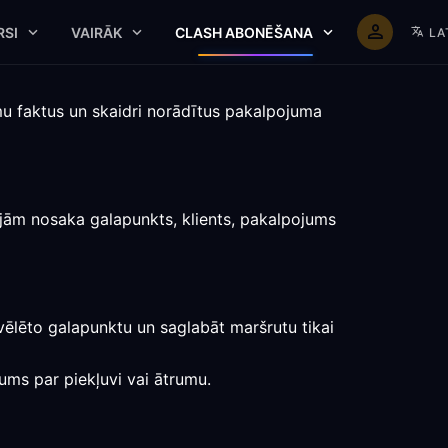
RSI
VAIRĀK
CLASH ABONĒŠANA
LA
mu faktus un skaidri norādītus pakalpojuma
rojām nosaka galapunkts, klients, pakalpojums
zvēlēto galapunktu un saglabāt maršrutu tikai
jums par piekļuvi vai ātrumu.