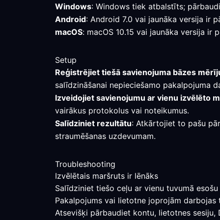
Windows
: Windows tiek atbalstīts; pārbaudi
Android
: Android 7.0 vai jaunāka versija i
macOS
: macOS 10.15 vai jaunāka versija ir 
Setup
Reģistrējiet tiešā savienojuma bāzes mērī
salīdzināšanai nepieciešamo pakalpojuma d
Izveidojiet savienojumu ar vienu izvēlēto 
vairākus protokolus vai noteikumus.
Salīdziniet rezultātu
: Atkārtojiet to pašu pā
straumēšanas uzdevumam.
Troubleshooting
Izvēlētais maršruts ir lēnāks
Salīdziniet tiešo ceļu ar vienu tuvumā esošu 
Pakalpojums vai lietotne joprojām darbojas 
Atsevišķi pārbaudiet kontu, lietotnes sesiju