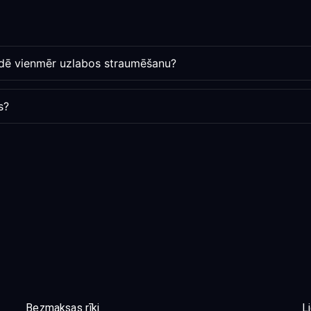
ndē vienmēr uzlabos straumēšanu?
s?
Bezmaksas rīki
L