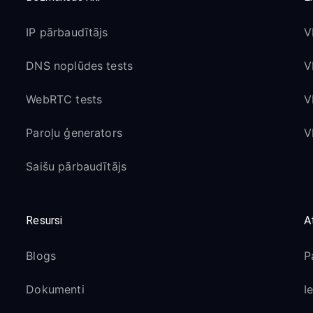
IP pārbaudītājs
V
DNS noplūdes tests
V
WebRTC tests
V
Paroļu ģenerators
V
Saišu pārbaudītājs
Resursi
A
Blogs
P
Dokumenti
I