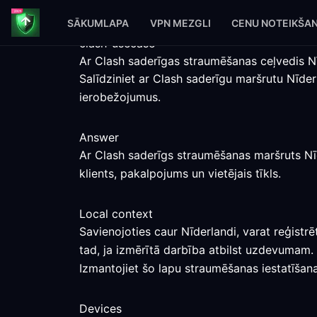
SĀKUMLAPA
VPN MEZGLI
CENU NOTEIKŠA
clash-usecase
Ar Clash saderīgas straumēšanas ceļvedis N
Salīdziniet ar Clash saderīgu maršrutu Nīde
ierobežojumus.
Answer
Ar Clash saderīgs straumēšanas maršruts Nīd
klients, pakalpojums un vietējais tīkls.
Local context
Savienojoties caur Nīderlandi, varat reģistr
tad, ja izmērītā darbība atbilst uzdevumam.
Izmantojiet šo lapu straumēšanas iestatīšana
Devices