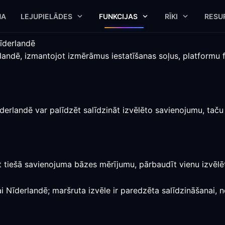
NA
LEJUPIELĀDES
FUNKCIJAS
RĪKI
RESU
īderlandē
rlandē, izmantojot izmērāmus iestatīšanas soļus, platformu
erlandē var palīdzēt salīdzināt izvēlēto savienojumu, taču
ēt tiešā savienojuma bāzes mērījumu, pārbaudīt vienu izvēl
i Nīderlandē; maršruta izvēle ir paredzēta salīdzināšanai, 