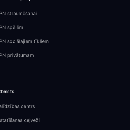
PN straumēšanai
PN spēlēm
PN sociālajiem tīkliem
PN privātumam
tbalsts
alīdzības centrs
estatīšanas ceļveži