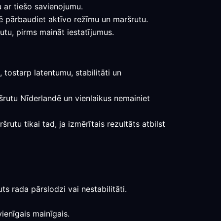
u ar tiešo savienojumu.
dē pārbaudiet aktīvo režīmu un maršrutu.
utu, pirms maināt iestatījumus.
ostarp latentumu, stabilitāti un
aršrutu Nīderlandē un vienlaikus nemainiet
utu tikai tad, ja izmērītais rezultāts atbilst
s rada pārslodzi vai nestabilitāti.
ienīgais mainīgais.