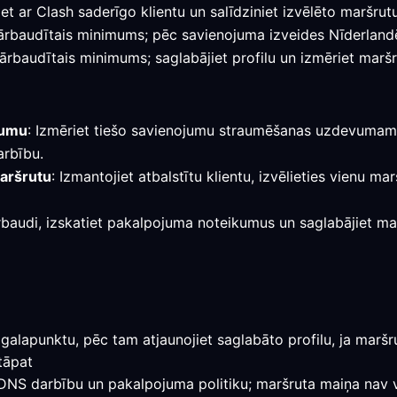
et ar Clash saderīgo klientu un salīdziniet izvēlēto maršrut
r pārbaudītais minimums; pēc savienojuma izveides Nīderlan
pārbaudītais minimums; saglabājiet profilu un izmēriet maršr
jumu
: Izmēriet tiešo savienojumu straumēšanas uzdevumam, t
arbību.
maršrutu
: Izmantojiet atbalstītu klientu, izvēlieties vienu m
rbaudi, izskatiet pakalpojuma noteikumus un saglabājiet maršr
galapunktu, pēc tam atjaunojiet saglabāto profilu, ja maršrut
tāpat
, DNS darbību un pakalpojuma politiku; maršruta maiņa nav v