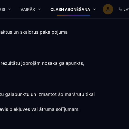
RSI
VAIRĀK
CLASH ABONĒŠANA
LA
 faktus un skaidrus pakalpojuma
 rezultātu joprojām nosaka galapunkts,
ētu galapunktu un izmantot šo maršrutu tikai
nevis piekļuves vai ātruma solījumam.