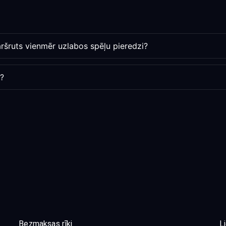
ršruts vienmēr uzlabos spēļu pieredzi?
s?
Bezmaksas rīki
L