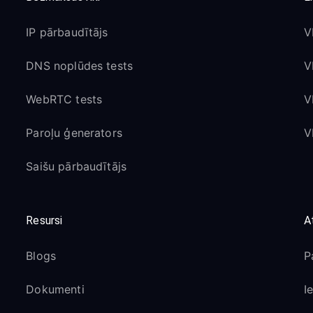
IP pārbaudītājs
V
DNS noplūdes tests
V
WebRTC tests
V
Paroļu ģenerators
V
Saišu pārbaudītājs
Resursi
A
Blogs
P
Dokumenti
I