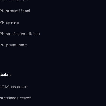
PN straumēšanai
PN spēlēm
PN sociālajiem tīkliem
PN privātumam
tbalsts
alīdzības centrs
estatīšanas ceļveži