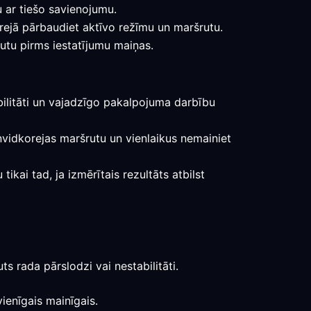
u ar tiešo savienojumu.
rejā pārbaudiet aktīvo režīmu un maršrutu.
rutu pirms iestatījumu maiņas.
bilitāti un vajadzīgo pakalpojuma darbību
ienvidkorejas maršrutu un vienlaikus nemainiet
ikai tad, ja izmērītais rezultāts atbilst
s rada pārslodzi vai nestabilitāti.
ienīgais mainīgais.