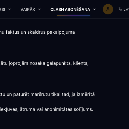
RSI
VAIRĀK
CLASH ABONĒŠANA
LA
rmu faktus un skaidrus pakalpojuma
tātu joprojām nosaka galapunkts, klients,
tu un paturēt maršrutu tikai tad, ja izmērītā
piekļuves, ātruma vai anonimitātes solījums.