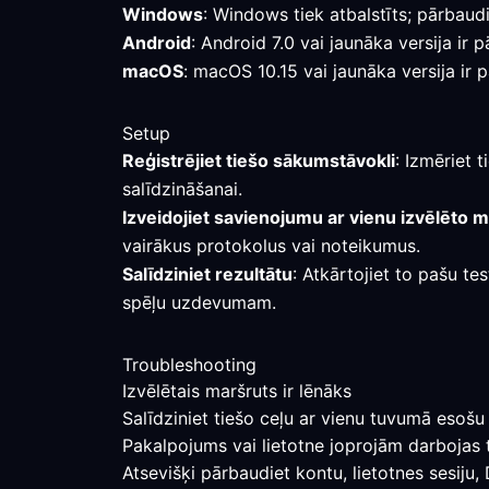
Windows
: Windows tiek atbalstīts; pārbaudi
Android
: Android 7.0 vai jaunāka versija i
macOS
: macOS 10.15 vai jaunāka versija ir 
Setup
Reģistrējiet tiešo sākumstāvokli
: Izmēriet 
salīdzināšanai.
Izveidojiet savienojumu ar vienu izvēlēto 
vairākus protokolus vai noteikumus.
Salīdziniet rezultātu
: Atkārtojiet to pašu te
spēļu uzdevumam.
Troubleshooting
Izvēlētais maršruts ir lēnāks
Salīdziniet tiešo ceļu ar vienu tuvumā esošu 
Pakalpojums vai lietotne joprojām darbojas 
Atsevišķi pārbaudiet kontu, lietotnes sesiju