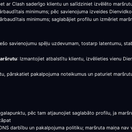
et ar Clash saderīgo klientu un salīdziniet izvēlēto maršrut
r pārbaudītais minimums; pēc savienojuma izveides Dienvidko
pārbaudītais minimums; saglabājiet profilu un izmēriet marš
tiešo savienojumu spēļu uzdevumam, tostarp latentumu, sta
maršrutu
: Izmantojiet atbalstītu klientu, izvēlieties vienu D
stu, pārskatiet pakalpojuma noteikumus un paturiet maršrutu t
galapunktu, pēc tam atjaunojiet saglabāto profilu, ja maršrut
tāpat
, DNS darbību un pakalpojuma politiku; maršruta maiņa nav v