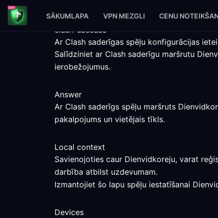
SĀKUMLAPA
VPN MEZGLI
CENU NOTEIKŠA
clash-usecase
Ar Clash saderīgas spēļu konfigurācijas iete
Salīdziniet ar Clash saderīgu maršrutu Dien
ierobežojumus.
Answer
Ar Clash saderīgs spēļu maršruts Dienvidkore
pakalpojums un vietējais tīkls.
Local context
Savienojoties caur Dienvidkoreju, varat reģi
darbība atbilst uzdevumam.
Izmantojiet šo lapu spēļu iestatīšanai Dienvi
Devices