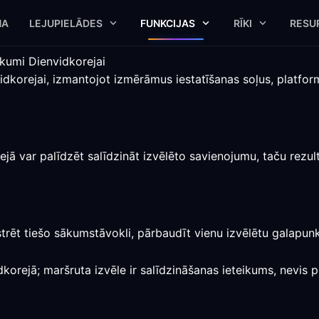
NA
LEJUPIELĀDES
FUNKCIJAS
RĪKI
RESU
ikumi Dienvidkorejai
vidkorejai, izmantojot izmērāmus iestatīšanas soļus, platfo
jā var palīdzēt salīdzināt izvēlēto savienojumu, taču rezul
strēt tiešo sākumstāvokli, pārbaudīt vienu izvēlētu galapunk
dkorejā; maršruta izvēle ir salīdzināšanas ieteikums, nevis 