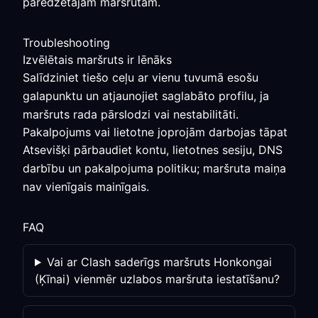
paredzētajam maršrutam.
Troubleshooting
Izvēlētais maršruts ir lēnāks
Salīdziniet tiešo ceļu ar vienu tuvumā esošu
galapunktu un atjaunojiet saglabāto profilu, ja
maršruts rada pārslodzi vai nestabilitāti.
Pakalpojums vai lietotne joprojām darbojas tāpat
Atsevišķi pārbaudiet kontu, lietotnes sesiju, DNS
darbību un pakalpojuma politiku; maršruta maiņa
nav vienīgais mainīgais.
FAQ
Vai ar Clash saderīgs maršruts Honkongai
(Ķīnai) vienmēr uzlabos maršruta iestatīšanu?