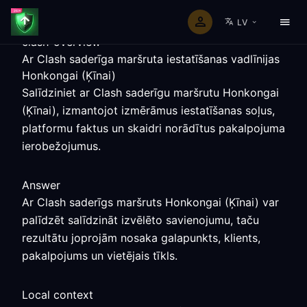
LV
clash-overview
Ar Clash saderīga maršruta iestatīšanas vadlīnijas
Honkongai (Ķīnai)
Salīdziniet ar Clash saderīgu maršrutu Honkongai
(Ķīnai), izmantojot izmērāmus iestatīšanas soļus,
platformu faktus un skaidri norādītus pakalpojuma
ierobežojumus.
Answer
Ar Clash saderīgs maršruts Honkongai (Ķīnai) var
palīdzēt salīdzināt izvēlēto savienojumu, taču
rezultātu joprojām nosaka galapunkts, klients,
pakalpojums un vietējais tīkls.
Local context