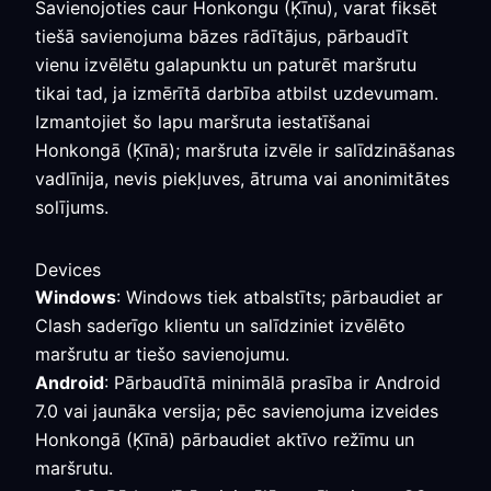
Savienojoties caur Honkongu (Ķīnu), varat fiksēt
tiešā savienojuma bāzes rādītājus, pārbaudīt
vienu izvēlētu galapunktu un paturēt maršrutu
tikai tad, ja izmērītā darbība atbilst uzdevumam.
Izmantojiet šo lapu maršruta iestatīšanai
Honkongā (Ķīnā); maršruta izvēle ir salīdzināšanas
vadlīnija, nevis piekļuves, ātruma vai anonimitātes
solījums.
Devices
Windows
: Windows tiek atbalstīts; pārbaudiet ar
Clash saderīgo klientu un salīdziniet izvēlēto
maršrutu ar tiešo savienojumu.
Android
: Pārbaudītā minimālā prasība ir Android
7.0 vai jaunāka versija; pēc savienojuma izveides
Honkongā (Ķīnā) pārbaudiet aktīvo režīmu un
maršrutu.