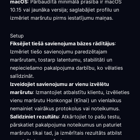
macOS
: Pārbaudītā minimālā prasība ir macOS
10.15 vai jaunāka versija; saglabājiet profilu un
izmēriet maršrutu pirms iestatījumu maiņas.
Setup
Fiksējiet tiešā savienojuma bāzes rādītājus
:
Izmēriet tiešo savienojumu paredzētajam
maršrutam, tostarp latentumu, stabilitāti un
nepieciešamo pakalpojuma darbību, ko vēlaties
salīdzināt.
Izveidojiet savienojumu ar vienu izvēlētu
maršrutu
: Izmantojiet atbalstītu klientu, izvēlieties
vienu maršrutu Honkongai (Ķīnai) un vienlaikus
nemainiet vairākus protokolus vai noteikumus.
Salīdziniet rezultātu
: Atkārtojiet to pašu testu,
pārskatiet pakalpojuma noteikumus un paturiet
maršrutu tikai tad, ja izmērītais rezultāts atbilst