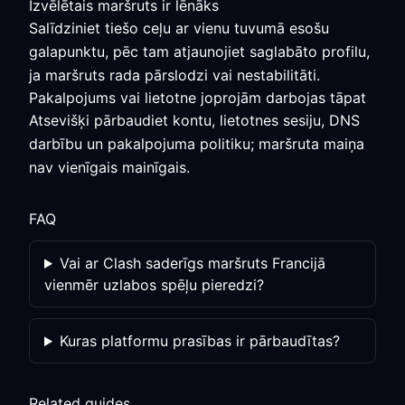
Izvēlētais maršruts ir lēnāks
Salīdziniet tiešo ceļu ar vienu tuvumā esošu
galapunktu, pēc tam atjaunojiet saglabāto profilu,
ja maršruts rada pārslodzi vai nestabilitāti.
Pakalpojums vai lietotne joprojām darbojas tāpat
Atsevišķi pārbaudiet kontu, lietotnes sesiju, DNS
darbību un pakalpojuma politiku; maršruta maiņa
nav vienīgais mainīgais.
FAQ
Vai ar Clash saderīgs maršruts Francijā
vienmēr uzlabos spēļu pieredzi?
Kuras platformu prasības ir pārbaudītas?
Related guides