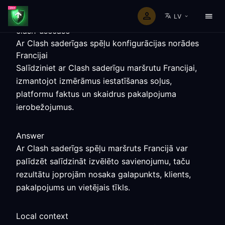
LV
clash-usecase
Ar Clash saderīgas spēļu konfigurācijas norādes
Francijai
Salīdziniet ar Clash saderīgu maršrutu Francijai,
izmantojot izmērāmus iestatīšanas soļus,
platformu faktus un skaidrus pakalpojuma
ierobežojumus.
Answer
Ar Clash saderīgs spēļu maršruts Francijā var
palīdzēt salīdzināt izvēlēto savienojumu, taču
rezultātu joprojām nosaka galapunkts, klients,
pakalpojums un vietējais tīkls.
Local context