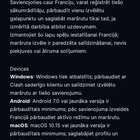
Savienojoties caur Franciju, varat reģistrēt tiešo
sākumrādītāju, pārbaudīt vienu izvēlētu
galapunktu un saglabāt maršrutu tikai tad, ja
izmērītā darbība atbilst uzdevumam.
Izmantojiet šo lapu spēļu iestatīšanai Francijā;
maršruta izvēle ir paredzēta salīdzināšanai, nevis
piekļuves vai ātruma solījumiem.
Devices
Windows
: Windows tiek atbalstīts; pārbaudiet ar
Clash saderīgo klientu un salīdziniet izvēlēto
maršrutu ar tiešo savienojumu.
Android
: Android 7.0 vai jaunāka versija ir
pārbaudītais minimums; pēc savienojuma izveides
Francijā pārbaudiet aktīvo režīmu un maršrutu.
macOS
: macOS 10.15 vai jaunāka versija ir
pārbaudītais minimums; saglabājiet profilu un