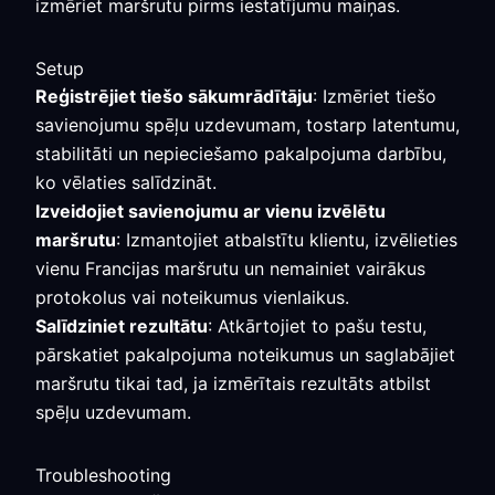
izmēriet maršrutu pirms iestatījumu maiņas.
Setup
Reģistrējiet tiešo sākumrādītāju
: Izmēriet tiešo
savienojumu spēļu uzdevumam, tostarp latentumu,
stabilitāti un nepieciešamo pakalpojuma darbību,
ko vēlaties salīdzināt.
Izveidojiet savienojumu ar vienu izvēlētu
maršrutu
: Izmantojiet atbalstītu klientu, izvēlieties
vienu Francijas maršrutu un nemainiet vairākus
protokolus vai noteikumus vienlaikus.
Salīdziniet rezultātu
: Atkārtojiet to pašu testu,
pārskatiet pakalpojuma noteikumus un saglabājiet
maršrutu tikai tad, ja izmērītais rezultāts atbilst
spēļu uzdevumam.
Troubleshooting