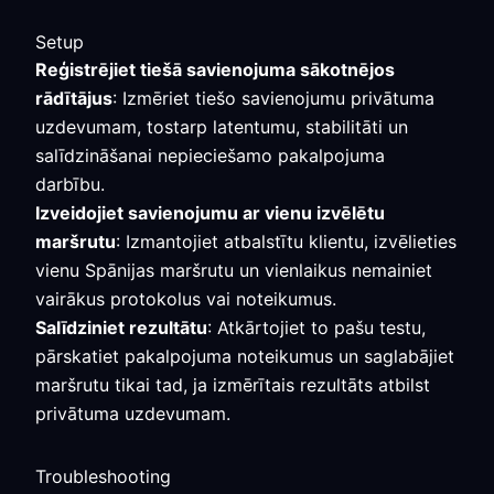
Setup
Reģistrējiet tiešā savienojuma sākotnējos
rādītājus
: Izmēriet tiešo savienojumu privātuma
uzdevumam, tostarp latentumu, stabilitāti un
salīdzināšanai nepieciešamo pakalpojuma
darbību.
Izveidojiet savienojumu ar vienu izvēlētu
maršrutu
: Izmantojiet atbalstītu klientu, izvēlieties
vienu Spānijas maršrutu un vienlaikus nemainiet
vairākus protokolus vai noteikumus.
Salīdziniet rezultātu
: Atkārtojiet to pašu testu,
pārskatiet pakalpojuma noteikumus un saglabājiet
maršrutu tikai tad, ja izmērītais rezultāts atbilst
privātuma uzdevumam.
Troubleshooting