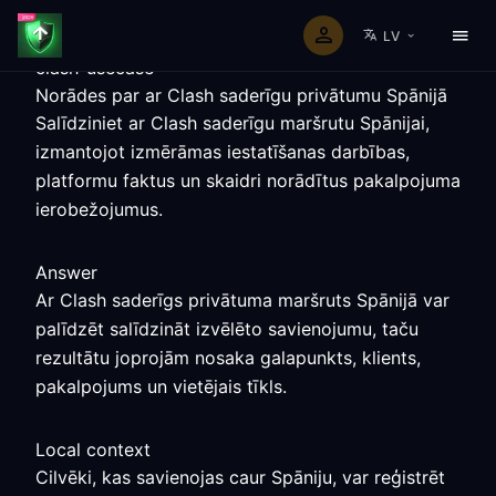
LV
clash-usecase
Norādes par ar Clash saderīgu privātumu Spānijā
Salīdziniet ar Clash saderīgu maršrutu Spānijai,
izmantojot izmērāmas iestatīšanas darbības,
platformu faktus un skaidri norādītus pakalpojuma
ierobežojumus.
Answer
Ar Clash saderīgs privātuma maršruts Spānijā var
palīdzēt salīdzināt izvēlēto savienojumu, taču
rezultātu joprojām nosaka galapunkts, klients,
pakalpojums un vietējais tīkls.
Local context
Cilvēki, kas savienojas caur Spāniju, var reģistrēt