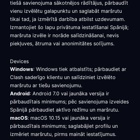
tiešā savienojuma sākotnējos rādītājus, pārbaudīt
vienu izvēlētu galapunktu un saglabāt maršrutu
tikai tad, ja izmērītā darbība atbilst uzdevumam.
Izmantojiet šo lapu privātuma iestatīšanai Spānijā;
maršruta izvēle ir norāde salīdzināšanai, nevis
piekļuves, ātruma vai anonimitātes solījums.
Devices
Windows
: Windows tiek atbalstīts; pārbaudiet ar
Clash saderīgo klientu un salīdziniet izvēlēto
maršrutu ar tiešu savienojumu.
Android
: Android 7.0 vai jaunāka versija ir
pārbaudītais minimums; pēc savienojuma izveides
Spānijā pārbaudiet aktīvo režīmu un maršrutu.
macOS
: macOS 10.15 vai jaunāka versija ir
pārbaudītais minimums; saglabājiet profilu un
izmēriet maršrutu, pirms maināt iestatījumus.