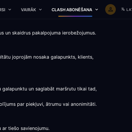
RSI
VAIRĀK
CLASH ABONĒŠANA
LA
ktus un skaidrus pakalpojuma ierobežojumus.
ltātu joprojām nosaka galapunkts, klients,
u galapunktu un saglabāt maršrutu tikai tad,
olījums par piekļuvi, ātrumu vai anonimitāti.
u ar tiešo savienojumu.