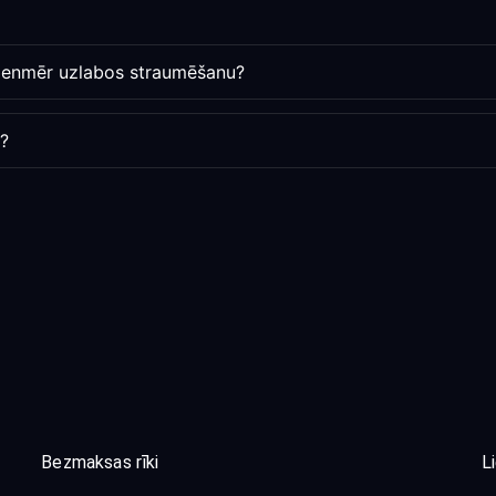
vienmēr uzlabos straumēšanu?
s?
Bezmaksas rīki
L