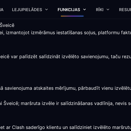
NA
LEJUPIELĀDES
FUNKCIJAS
RĪKI
RESU
 Šveicē
cei, izmantojot izmērāmus iestatīšanas soļus, platformu fa
icē var palīdzēt salīdzināt izvēlēto savienojumu, taču rezu
iešā savienojuma atskaites mērījumu, pārbaudīt vienu izvēlēt
 Šveicē; maršruta izvēle ir salīdzināšanas vadlīnija, nevis s
et ar Clash saderīgo klientu un salīdziniet izvēlēto maršrut