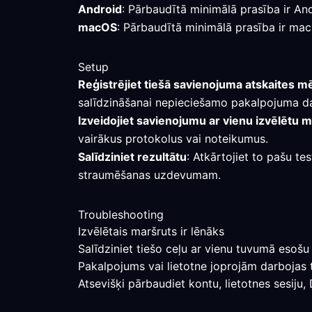
Android
: Pārbaudītā minimālā prasība ir An
macOS
: Pārbaudītā minimālā prasība ir macO
Setup
Reģistrējiet tiešā savienojuma atskaites m
salīdzināšanai nepieciešamo pakalpojuma d
Izveidojiet savienojumu ar vienu izvēlētu 
vairākus protokolus vai noteikumus.
Salīdziniet rezultātu
: Atkārtojiet to pašu te
straumēšanas uzdevumam.
Troubleshooting
Izvēlētais maršruts ir lēnāks
Salīdziniet tiešo ceļu ar vienu tuvumā esošu 
Pakalpojums vai lietotne joprojām darbojas 
Atsevišķi pārbaudiet kontu, lietotnes sesiju