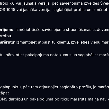
droid 7.0 vai jaunāka versija; pēc savienojuma izveides Šve
S 10.15 vai jaunāka versija; saglabājiet profilu un izmēriet
ērījumu
: Izmēriet tiešo savienojumu straumēšanas uzdevuma
arbību.
maršrutu
: Izmantojiet atbalstītu klientu, izvēlieties vienu m
stu, pārskatiet pakalpojuma noteikumus un saglabājiet maršrut
galapunktu, pēc tam atjaunojiet saglabāto profilu, ja maršrut
tāpat
, DNS darbību un pakalpojuma politiku; maršruta maiņa nav v