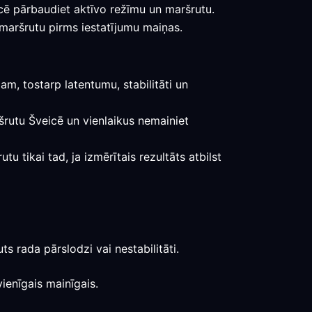
icē pārbaudiet aktīvo režīmu un maršrutu.
 maršrutu pirms iestatījumu maiņas.
m, tostarp latentumu, stabilitāti un
aršrutu Šveicē un vienlaikus nemainiet
u tikai tad, ja izmērītais rezultāts atbilst
s rada pārslodzi vai nestabilitāti.
ienīgais mainīgais.