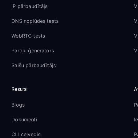
IP pārbaudītājs
V
DNS noplūdes tests
V
WebRTC tests
V
Paroļu ģenerators
V
Saišu pārbaudītājs
Resursi
A
Blogs
P
Dokumenti
I
CLI ceļvedis
P