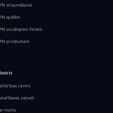
PN straumēšanai
PN spēlēm
PN sociālajiem tīkliem
PN privātumam
tbalsts
alīdzības centrs
estatīšanas ceļveži
ar mums