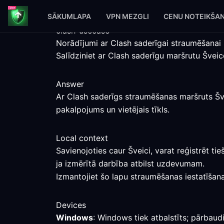
SĀKUMLAPA
VPN MEZGLI
CENU NOTEIKŠA
clash-usecase
Norādījumi ar Clash saderīgai straumēšanai
Salīdziniet ar Clash saderīgu maršrutu Švei
Answer
Ar Clash saderīgs straumēšanas maršruts Šve
pakalpojums un vietējais tīkls.
Local context
Savienojoties caur Šveici, varat reģistrēt t
ja izmērītā darbība atbilst uzdevumam.
Izmantojiet šo lapu straumēšanas iestatīšanai
Devices
Windows
: Windows tiek atbalstīts; pārbaudi