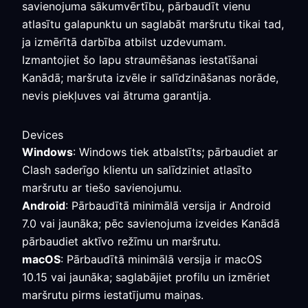
savienojuma sākumvērtību, pārbaudīt vienu
atlasītu galapunktu un saglabāt maršrutu tikai tad,
ja izmērītā darbība atbilst uzdevumam.
Izmantojiet šo lapu straumēšanas iestatīšanai
Kanādā; maršruta izvēle ir salīdzināšanas norāde,
nevis piekļuves vai ātruma garantija.
Devices
Windows
: Windows tiek atbalstīts; pārbaudiet ar
Clash saderīgo klientu un salīdziniet atlasīto
maršrutu ar tiešo savienojumu.
Android
: Pārbaudītā minimālā versija ir Android
7.0 vai jaunāka; pēc savienojuma izveides Kanādā
pārbaudiet aktīvo režīmu un maršrutu.
macOS
: Pārbaudītā minimālā versija ir macOS
10.15 vai jaunāka; saglabājiet profilu un izmēriet
maršrutu pirms iestatījumu maiņas.