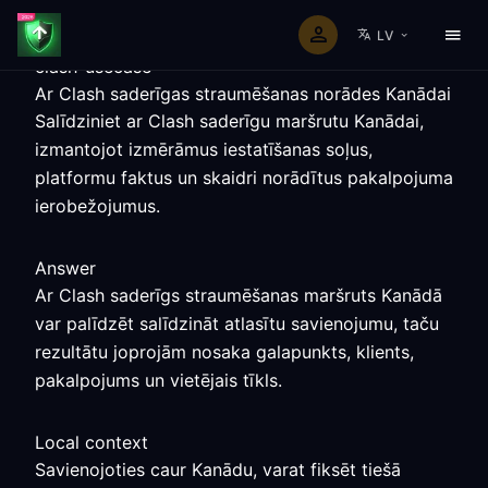
LV
clash-usecase
Ar Clash saderīgas straumēšanas norādes Kanādai
Salīdziniet ar Clash saderīgu maršrutu Kanādai,
izmantojot izmērāmus iestatīšanas soļus,
platformu faktus un skaidri norādītus pakalpojuma
ierobežojumus.
Answer
Ar Clash saderīgs straumēšanas maršruts Kanādā
var palīdzēt salīdzināt atlasītu savienojumu, taču
rezultātu joprojām nosaka galapunkts, klients,
pakalpojums un vietējais tīkls.
Local context
Savienojoties caur Kanādu, varat fiksēt tiešā