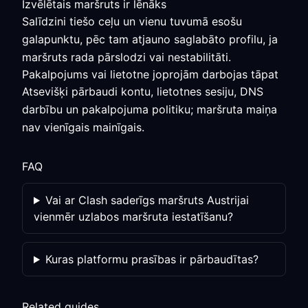
Izvēlētais maršruts ir lēnāks
Salīdzini tiešo ceļu un vienu tuvumā esošu
galapunktu, pēc tam atjauno saglabāto profilu, ja
maršruts rada pārslodzi vai nestabilitāti.
Pakalpojums vai lietotne joprojām darbojas tāpat
Atsevišķi pārbaudi kontu, lietotnes sesiju, DNS
darbību un pakalpojuma politiku; maršruta maiņa
nav vienīgais mainīgais.
FAQ
Vai ar Clash saderīgs maršruts Austrijai
vienmēr uzlabos maršruta iestatīšanu?
Kuras platformu prasības ir pārbaudītas?
Related guides