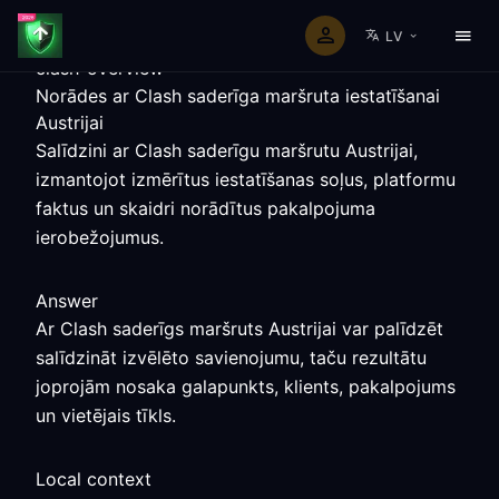
LV
clash-overview
Norādes ar Clash saderīga maršruta iestatīšanai
Austrijai
Salīdzini ar Clash saderīgu maršrutu Austrijai,
izmantojot izmērītus iestatīšanas soļus, platformu
faktus un skaidri norādītus pakalpojuma
ierobežojumus.
Answer
Ar Clash saderīgs maršruts Austrijai var palīdzēt
salīdzināt izvēlēto savienojumu, taču rezultātu
joprojām nosaka galapunkts, klients, pakalpojums
un vietējais tīkls.
Local context