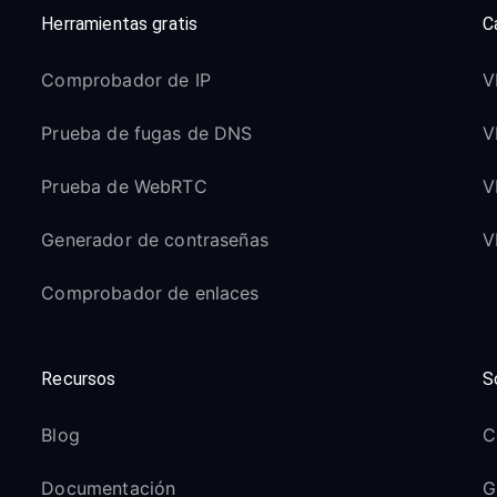
Herramientas gratis
C
Comprobador de IP
V
Prueba de fugas de DNS
V
Prueba de WebRTC
V
Generador de contraseñas
V
Comprobador de enlaces
Recursos
S
Blog
C
Documentación
G