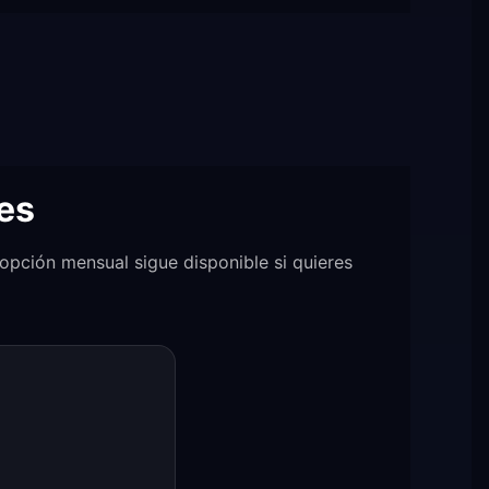
es
opción mensual sigue disponible si quieres