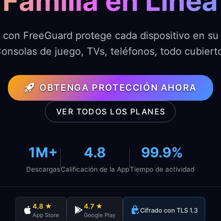
Familia en Línea
con FreeGuard protege cada dispositivo en su
onsolas de juego, TVs, teléfonos, todo cubiert
OBTENGA PROTECCIÓN AHORA
VER TODOS LOS PLANES
1M+
4.8
99.9%
Descargas
Calificación de la App
Tiempo de actividad
4.8 ★
4.7 ★
Cifrado con TLS 1.3
App Store
Google Play