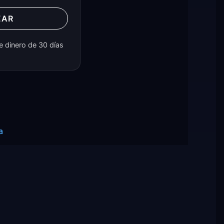
ZAR
e dinero de 30 días
a