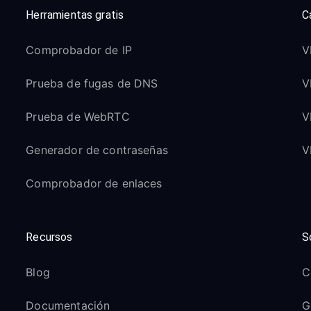
Herramientas gratis
C
Comprobador de IP
V
Prueba de fugas de DNS
V
Prueba de WebRTC
V
Generador de contraseñas
V
Comprobador de enlaces
Recursos
S
Blog
C
Documentación
G