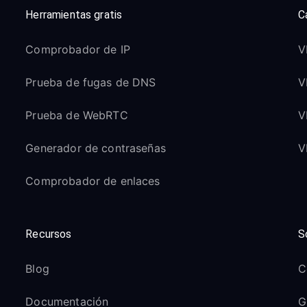
Herramientas gratis
C
Comprobador de IP
V
Prueba de fugas de DNS
V
Prueba de WebRTC
V
Generador de contraseñas
V
Comprobador de enlaces
Recursos
S
Blog
C
Documentación
G