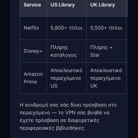
Ja
Service
US Library
UK Library
Lib
6,
Netflix
5,800+ τίτλοι
5,500+ τίτλοι
τίτ
Πλήρης
Πλήρης +
Δι
Disney+
κατάλογος
Star
an
Αποκλειστικό
Αποκλειστικό
Amazon
Επ
περιεχόμενο
περιεχόμενο
Prime
an
US
UK
Η συνδρομή σας σάς δίνει πρόσβαση στο
περιεχόμενο — το VPN σάς βοηθά να
έχετε πρόσβαση σε διαφορετικές
περιφερειακές βιβλιοθήκες.