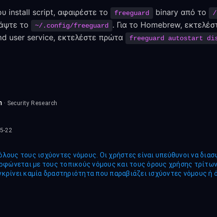
 install script, αφαιρέστε το
binary από το
freeguard
/
γράψτε το
. Για το Homebrew, εκτελέ
~/.config/freeguard
emd user service, εκτελέστε πρώτα
freeguard autostart di
m
· Security Research
5-22
όλους τους ισχύοντες νόμους. Οι χρήστες είναι υπεύθυνοι να διασ
φώνεται με τους τοπικούς νόμους και τους όρους χρήσης τρίτω
γκρίνει καμία δραστηριότητα που παραβιάζει ισχύοντες νόμους ή 