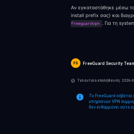
Αν εγκαταστάθηκε μέσω του
install prefix σας) και δια
. Για τη syst
freeguardvpn
FS
FreeGuard Security Tea
Τελευταία επαλήθευση: 2026-0
Το FreeGuard σέβεται 
υπηρεσιών VPN συμμορ
δεν ενθαρρύνει ούτε ε