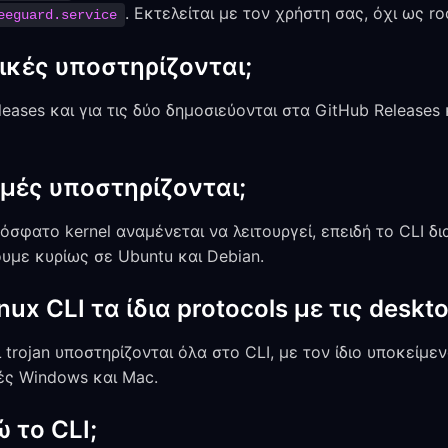
. Εκτελείται με τον χρήστη σας, όχι ως r
eeguard.service
ικές υποστηρίζονται;
leases και για τις δύο δημοσιεύονται στα GitHub Release
ομές υποστηρίζονται;
σφατο kernel αναμένεται να λειτουργεί, επειδή το CLI δια
ουμε κυρίως σε Ubuntu και Debian.
nux CLI τα ίδια protocols με τις deskt
και trojan υποστηρίζονται όλα στο CLI, με τον ίδιο υποκείμ
ές Windows και Mac.
 το CLI;