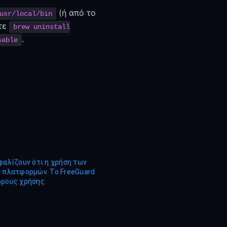
(ή από το
usr/local/bin
στε
brew uninstall
.
sable
φαλίζουν ότι η χρήση των
ν πλατφορμών. Το FreeGuard
όρους χρήσης.