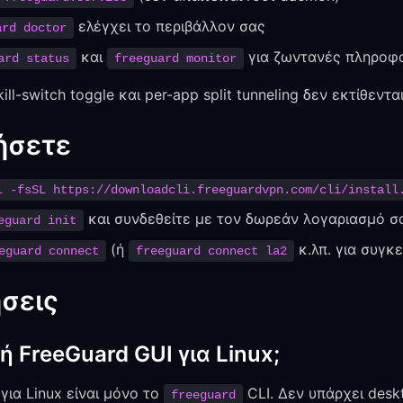
ελέγχει το περιβάλλον σας
ard doctor
και
για ζωντανές πληροφο
ard status
freeguard monitor
ll-switch toggle και per-app split tunneling δεν εκτίθεντ
ήσετε
l -fsSL https://downloadcli.freeguardvpn.com/cli/install
και συνδεθείτε με τον δωρεάν λογαριασμό σ
eguard init
(ή
κ.λπ. για συγκ
eguard connect
freeguard connect la2
σεις
 FreeGuard GUI για Linux;
για Linux είναι μόνο το
CLI. Δεν υπάρχει desk
freeguard