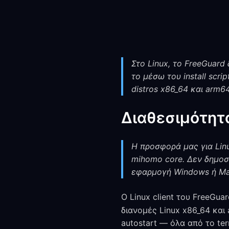
Στο Linux, το FreeGuard
το μέσω του install scr
distros x86_64 και arm64
Διαθεσιμότητα
Η προσφορά μας για Lin
mihomo core. Δεν δημοσι
εφαρμογή Windows ή Ma
Ο Linux client του FreeGuar
διανομές Linux x86_64 και 
autostart — όλα από το ter