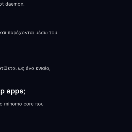
oot daemon.
s και παρέχονται μέσω του
τίθεται ως ένα ενιαίο,
op apps;
ενο mihomo core που