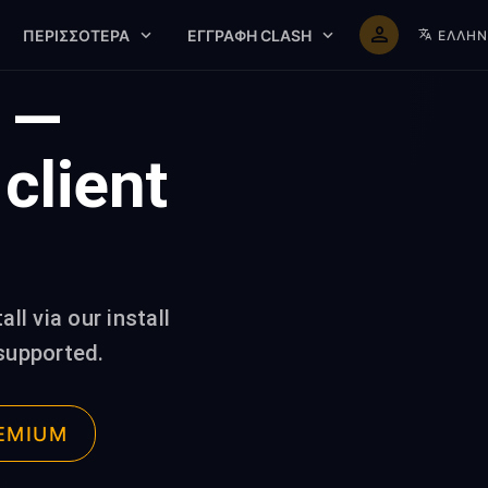
ΠΕΡΙΣΣΌΤΕΡΑ
ΕΓΓΡΑΦΉ CLASH
ΕΛΛΗΝ
x —
client
ll via our install
supported.
EMIUM