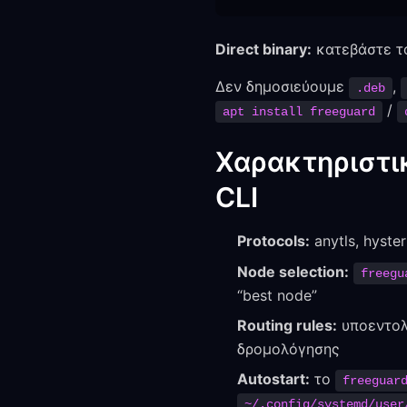
Direct binary:
κατεβάστε το
Δεν δημοσιεύουμε
,
.deb
/
apt install freeguard
Χαρακτηριστικ
CLI
Protocols:
anytls, hyste
Node selection:
freegu
“best node”
Routing rules:
υποεντο
δρομολόγησης
Autostart:
το
freeguar
~/.config/systemd/user