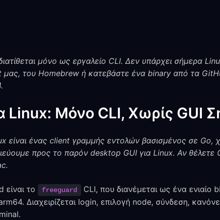
 διατίθεται μόνο ως εργαλείο CLI. Δεν υπάρχει σήμερα Lin
ipt μας, του Homebrew ή κατεβάστε ένα binary από τα GitH
.
 Linux: Μόνο CLI, Χωρίς GUI 
ux είναι ένας client γραμμής εντολών βασισμένος σε Go,
εύουμε προς το παρόν desktop GUI για Linux. Αν θέλετε 
c.
d είναι το
CLI, που διανέμεται ως ένα ενιαίο bi
freeguard
arm64. Διαχειρίζεται login, επιλογή node, σύνδεση, κανό
minal.