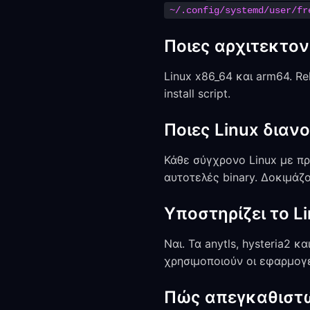
~/.config/systemd/user/fr
Ποιες αρχιτεκτον
Linux x86_64 και arm64. Re
install script.
Ποιες Linux διαν
Κάθε σύγχρονο Linux με πρό
αυτοτελές binary. Δοκιμάζ
Υποστηρίζει το Li
Ναι. Τα anytls, hysteria2 
χρησιμοποιούν οι εφαρμογ
Πώς απεγκαθιστώ