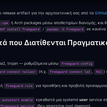
 release artifact για την αρχιτεκτονική σας από τα
GitHub
ή Arch packages μέσω αποθετηρίων διανομής, και 
.rpm
/
σε κανένα 
dnf install freeguard
pacman -S freeguard
ά που Διατίθενται Πραγματικά
ria2, trojan — ρυθμιζόμενα μέσω
freeguard config
(π.χ.
,
)
ard connect <alias>
freeguard connect la2
hk1
λή
για προσθήκη και προβολή προσαρμο
freeguard rule
εγκαθιστά μια systemd
user
service σ
d autostart enable
(δεν απαιτείται root daemon)
/freeguard.service