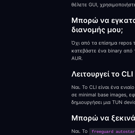
θέλετε GUI, χρησιμοποιήσ
Μπορώ να εγκατα
διανομής μου;
Όχι από τα επίσημα repos τ
κατεβάστε ένα binary από 
AUR.
Λειτουργεί το CLI
Ναι. Το CLI είναι ένα ενια
σε minimal base images, εφ
δημιουργήσει μια TUN devi
Μπορώ να ξεκινά 
Ναι. Το
freeguard autostar