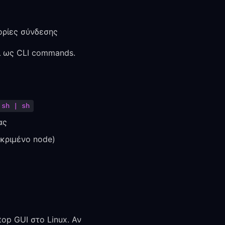
ρίες σύνδεσης
αι ως CLI commands.
.sh | sh
ας
εκριμένο node)
top GUI στο Linux. Αν