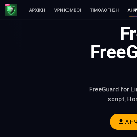
ΑΡΧΙΚΉ
VPN ΚΌΜΒΟΙ
ΤΙΜΟΛΌΓΗΣΗ
ΛΉΨ
Fr
FreeG
FreeGuard for Lin
script, H
ΛΉ