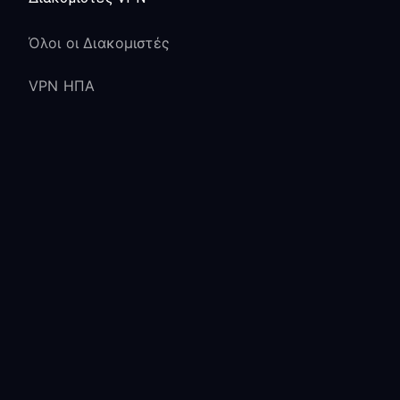
Όλοι οι Διακομιστές
VPN ΗΠΑ
VPN Ηνωμένου Βασιλείου
VPN Ιαπωνίας
Πόροι
Ιστολόγιο
Τεκμηρίωση
Οδηγός CLI