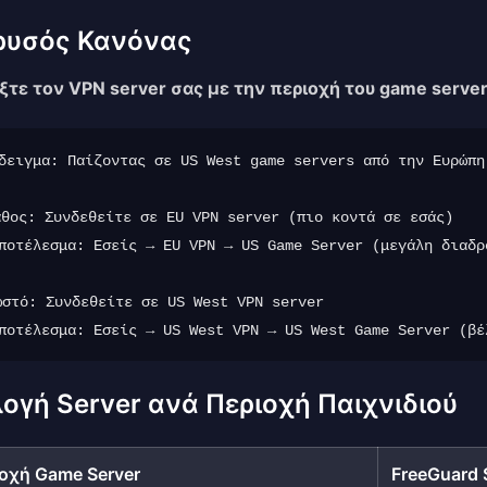
ρυσός Κανόνας
άξτε τον VPN server σας με την περιοχή του game server
δειγμα: Παίζοντας σε US West game servers από την Ευρώπη

θος: Συνδεθείτε σε EU VPN server (πιο κοντά σε εσάς)

ποτέλεσμα: Εσείς → EU VPN → US Game Server (μεγάλη διαδρο
στό: Συνδεθείτε σε US West VPN server

λογή Server ανά Περιοχή Παιχνιδιού
οχή Game Server
FreeGuard 