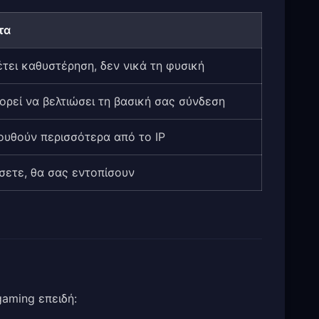
τα
τει καθυστέρηση, δεν νικά τη φυσική
ορεί να βελτιώσει τη βασική σας σύνδεση
υθούν περισσότερα από το IP
σετε, θα σας εντοπίσουν
gaming επειδή: