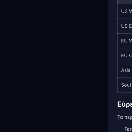
US W
US E
EU W
EU C
Asia 
Sout
Εύρ
Τα περ
For