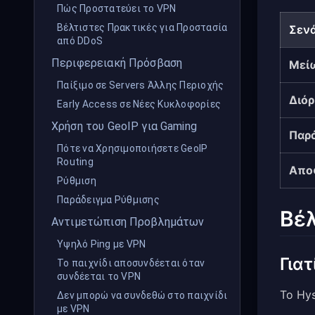
Πώς Προστατεύει το VPN
Βέλτιστες Πρακτικές για Προστασία
Σενά
από DDoS
Περιφερειακή Πρόσβαση
Μείω
Παίξιμο σε Servers Άλλης Περιοχής
Διόρ
Early Access σε Νέες Κυκλοφορίες
Χρήση του GeoIP για Gaming
Παρ
Πότε να Χρησιμοποιήσετε GeoIP
Routing
Αποφ
Ρύθμιση
Παράδειγμα Ρύθμισης
Βέλ
Αντιμετώπιση Προβλημάτων
Υψηλό Ping με VPN
Γιατ
Το παιχνίδι αποσυνδέεται όταν
συνδέεται το VPN
Το Hys
Δεν μπορώ να συνδεθώ στο παιχνίδι
με VPN