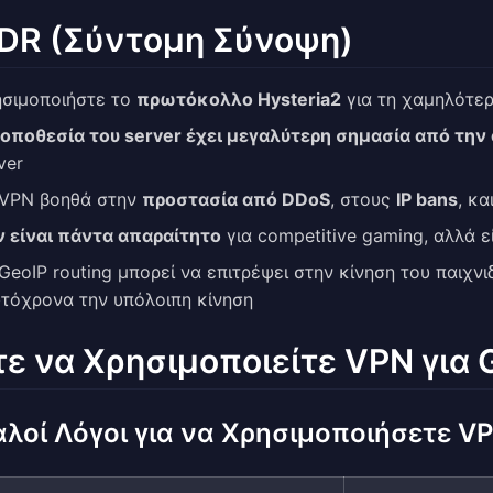
;DR (Σύντομη Σύνοψη)
ησιμοποιήστε το
πρωτόκολλο Hysteria2
για τη χαμηλότε
οποθεσία του server έχει μεγαλύτερη σημασία από τη
ver
 VPN βοηθά στην
προστασία από DDoS
, στους
IP bans
, κα
ν είναι πάντα απαραίτητο
για competitive gaming, αλλά ε
GeoIP routing μπορεί να επιτρέψει στην κίνηση του παιχν
τόχρονα την υπόλοιπη κίνηση
ε να Χρησιμοποιείτε VPN για
αλοί Λόγοι για να Χρησιμοποιήσετε V