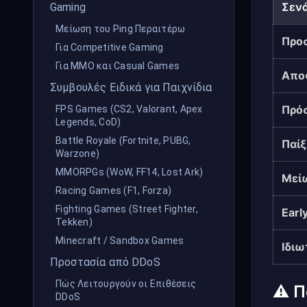
Σενά
Gaming
Μείωση του Ping Περαιτέρω
Προ
Για Competitive Gaming
Για MMO και Casual Games
Αποφ
Συμβουλές Ειδικά για Παιχνίδια
Πρόσ
FPS Games (CS2, Valorant, Apex
Legends, CoD)
Battle Royale (Fortnite, PUBG,
Παίξ
Warzone)
MMORPGs (WoW, FF14, Lost Ark)
Μείω
Racing Games (F1, Forza)
Fighting Games (Street Fighter,
Earl
Tekken)
Minecraft / Sandbox Games
Ιδιω
Προστασία από DDoS
Πώς Λειτουργούν οι Επιθέσεις
⚠️ 
DDoS