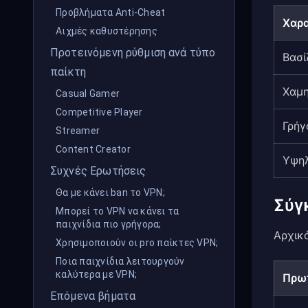
Προβλήματα Anti-Cheat
Χαρα
Αιχμές καθυστέρησης
Προτεινόμενη ρύθμιση ανά τύπο
Βασί
παίκτη
Χαμη
Casual Gamer
Competitive Player
Γρήγ
Streamer
Content Creator
Υψηλ
Συχνές Ερωτήσεις
Θα με κάνει ban το VPN;
Σύγ
Μπορεί το VPN να κάνει τα
παιχνίδια πιο γρήγορα;
Αρχικ
Χρησιμοποιούν οι pro παίκτες VPN;
Ποια παιχνίδια λειτουργούν
καλύτερα με VPN;
Πρω
Επόμενα βήματα