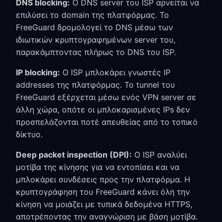
DNS blocking:
Ο DNS server του ISP αρνείται να
επιλύσει το domain της πλατφόρμας. Το
FreeGuard δρομολογεί το DNS μέσω των
ιδιωτικών κρυπτογραφημένων server του,
παρακάμπτοντας πλήρως το DNS του ISP.
IP blocking:
Ο ISP μπλοκάρει γνωστές IP
addresses της πλατφόρμας. Το tunnel του
FreeGuard εξέρχεται μέσω ενός VPN server σε
άλλη χώρα, οπότε οι μπλοκαρισμένες IPs δεν
προσπελάζονται ποτέ απευθείας από το τοπικό
δίκτυο.
Deep packet inspection (DPI):
Ο ISP αναλύει
μοτίβα της κίνησης για να εντοπίσει και να
μπλοκάρει συνδέσεις προς την πλατφόρμα. Η
κρυπτογράφηση του FreeGuard κάνει όλη την
κίνηση να μοιάζει με τυπικά δεδομένα HTTPS,
αποτρέποντας την αναγνώριση με βάση μοτίβα.