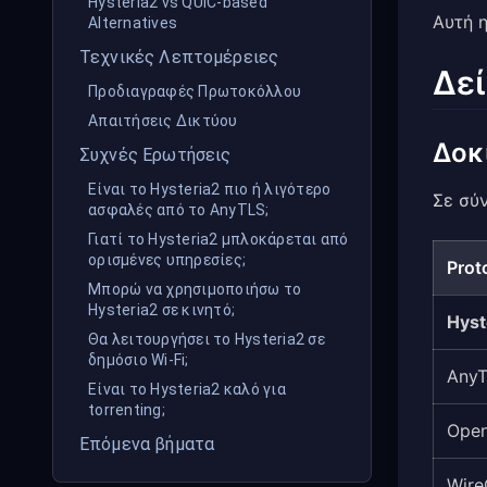
Hysteria2 vs QUIC-based
Αυτή η
Alternatives
Τεχνικές Λεπτομέρειες
Δε
Προδιαγραφές Πρωτοκόλλου
Απαιτήσεις Δικτύου
Δοκ
Συχνές Ερωτήσεις
Είναι το Hysteria2 πιο ή λιγότερο
Σε σύ
ασφαλές από το AnyTLS;
Γιατί το Hysteria2 μπλοκάρεται από
ορισμένες υπηρεσίες;
Prot
Μπορώ να χρησιμοποιήσω το
Hysteria2 σε κινητό;
Hyst
Θα λειτουργήσει το Hysteria2 σε
δημόσιο Wi-Fi;
Any
Είναι το Hysteria2 καλό για
torrenting;
Ope
Επόμενα βήματα
Wire