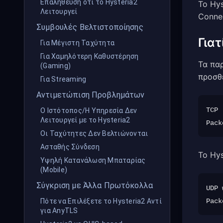
Επαλήθευση ότι το Hysteria2
Το Hys
Λειτουργεί
Connec
Συμβουλές Βελτιστοποίησης
Γιατ
Για Μέγιστη Ταχύτητα
Για Χαμηλότερη Καθυστέρηση
Τα πα
(Gaming)
προσθέ
Για Streaming
Αντιμετώπιση Προβλημάτων
TCP 
Ο Ιστότοπος/Η Υπηρεσία Δεν
Λειτουργεί με το Hysteria2
Οι Ταχύτητες Δεν Βελτιώνονται
Ασταθής Σύνδεση
Το Hy
Υψηλή Κατανάλωση Μπαταρίας
(Mobile)
Σύγκριση με Άλλα Πρωτόκολλα
UDP 
Πότε να Επιλέξετε το Hysteria2 Αντί
για AnyTLS