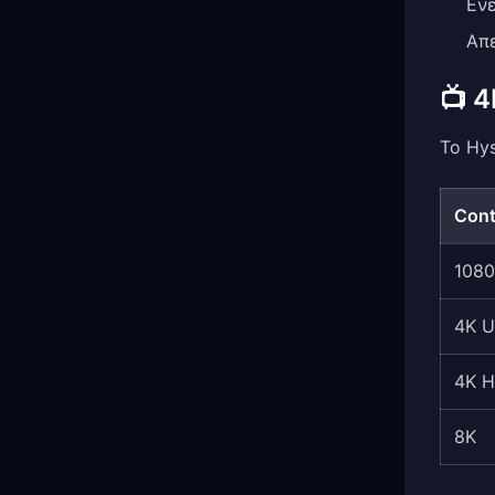
Εν
Απ
📺 
Το Hys
Cont
108
4K 
4K 
8K