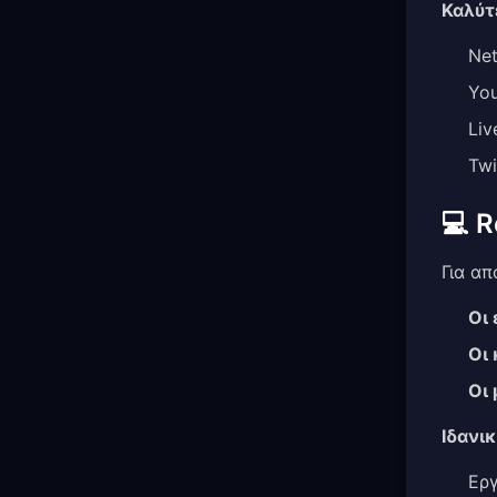
Καλύτ
Net
You
Liv
Twi
💻 
Για απ
Οι
Οι
Οι
Ιδανικ
Ερ