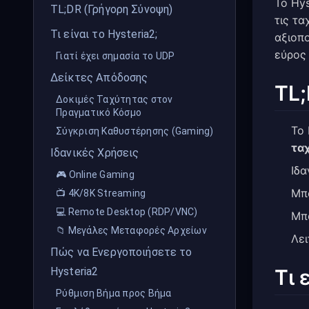
Το Hy
TL;DR (Γρήγορη Σύνοψη)
τις τ
Τι είναι το Hysteria2;
αξιοπο
εύρος
Γιατί έχει σημασία το UDP
Δείκτες Απόδοσης
TL;
Δοκιμές Ταχύτητας στον
Πραγματικό Κόσμο
Το 
Σύγκριση Καθυστέρησης (Gaming)
τα
Ιδανικές Χρήσεις
Ιδα
🎮 Online Gaming
Μπο
📺 4K/8K Streaming
💻 Remote Desktop (RDP/VNC)
Μπ
📁 Μεγάλες Μεταφορές Αρχείων
Λει
Πώς να Ενεργοποιήσετε το
Τι 
Hysteria2
Ρύθμιση Βήμα προς Βήμα