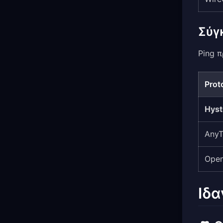
Σύγ
Ping π
Prot
Hyst
Any
Ope
Ιδα