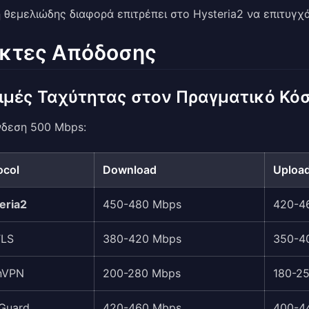
 θεμελιώδης διαφορά επιτρέπει στο Hysteria2 να επιτυγ
ίκτες Απόδοσης
ιμές Ταχύτητας στον Πραγματικό Κό
νδεση 500 Mbps:
ocol
Download
Uploa
eria2
450-480 Mbps
420-4
TLS
380-420 Mbps
350-4
nVPN
200-280 Mbps
180-2
Guard
420-460 Mbps
400-4