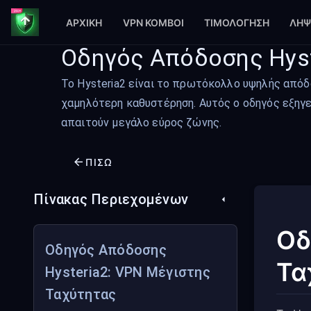
ΑΡΧΙΚΉ
VPN ΚΌΜΒΟΙ
ΤΙΜΟΛΌΓΗΣΗ
ΛΉΨ
Οδηγός Απόδοσης Hyst
Το Hysteria2 είναι το πρωτόκολλο υψηλής απόδ
χαμηλότερη καθυστέρηση. Αυτός ο οδηγός εξηγεί
απαιτούν μεγάλο εύρος ζώνης.
ΠΊΣΩ
Πίνακας Περιεχομένων
Οδ
Οδηγός Απόδοσης
Τα
Hysteria2: VPN Μέγιστης
Ταχύτητας