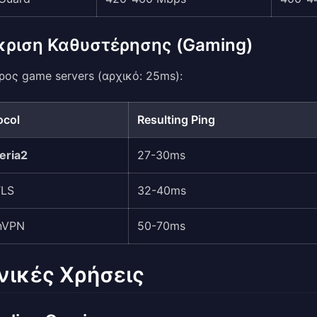
κριση Καθυστέρησης (Gaming)
ρος game servers (αρχικό: 25ms):
ocol
Resulting Ping
eria2
27-30ms
TLS
32-40ms
nVPN
50-70ms
νικές Χρήσεις