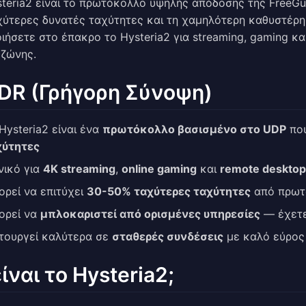
steria2 είναι το πρωτόκολλο υψηλής απόδοσης της FreeGu
αχύτερες δυνατές ταχύτητες και τη χαμηλότερη καθυστέρη
ιήσετε στο έπακρο το Hysteria2 για streaming, gaming κ
 ζώνης.
DR (Γρήγορη Σύνοψη)
Hysteria2 είναι ένα
πρωτόκολλο βασισμένο στο UDP
που
χύτητες
νικό για
4K streaming
,
online gaming
και
remote desktop
ρεί να επιτύχει
30-50% ταχύτερες ταχύτητες
από πρωτ
ορεί να
μπλοκαριστεί από ορισμένες υπηρεσίες
— έχετε
τουργεί καλύτερα σε
σταθερές συνδέσεις
με καλό εύρος
είναι το Hysteria2;