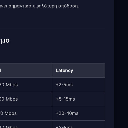
χάνει σημαντικά υψηλότερη απόδοση.
σμο
d
Latency
60 Mbps
+2-5ms
00 Mbps
+5-15ms
50 Mbps
+20-40ms
40 Mbps
+3-8ms