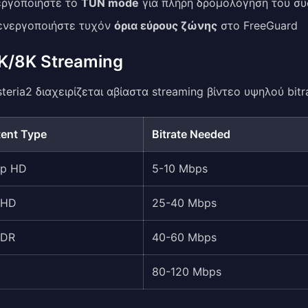
εργοποιήστε το
TUN mode
για πλήρη δρομολόγηση του σ
ενεργοποιήστε τυχόν
όρια εύρους ζώνης
στο FreeGuard
4K/8K Streaming
teria2 διαχειρίζεται αβίαστα streaming βίντεο υψηλού bitr
ent Type
Bitrate Needed
0p HD
5-10 Mbps
UHD
25-40 Mbps
HDR
40-60 Mbps
80-120 Mbps