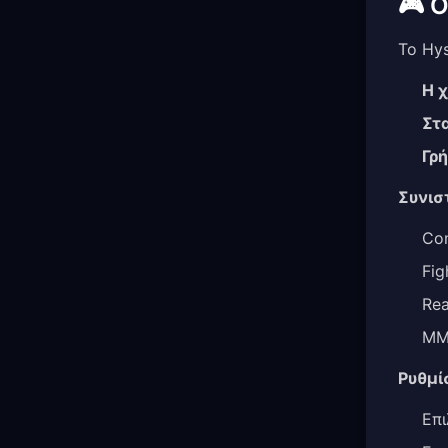
🎮 
Το Hys
Η 
Στ
Γρ
Συνιστ
Com
Fig
Rea
MM
Ρυθμί
Επι