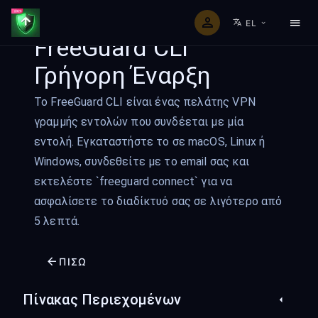
EL
FreeGuard CLI
Γρήγορη Έναρξη
Το FreeGuard CLI είναι ένας πελάτης VPN
γραμμής εντολών που συνδέεται με μία
εντολή. Εγκαταστήστε το σε macOS, Linux ή
Windows, συνδεθείτε με το email σας και
εκτελέστε `freeguard connect` για να
ασφαλίσετε το διαδίκτυό σας σε λιγότερο από
5 λεπτά.
ΠΊΣΩ
Πίνακας Περιεχομένων