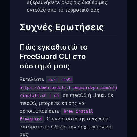
εξερευνήσετε όλες τις διαθέσιμες
εντολές από το τερματικό σας.
Συχνές Ερωτήσεις
Πώς εγκαθιστώ το
FreeGuard CLI στο
σύστημά μου;
Εκτελέστε
curl -fsSL
https://downloadcli.freeguardvpn.com/cli
σε macOS ή Linux. Σε
/install.sh | sh
macOS, μπορείτε επίσης να
χρησιμοποιήσετε
brew install
. Ο εγκαταστάτης ανιχνεύει
freeguard
αυτόματα το OS και την αρχιτεκτονική
σας.