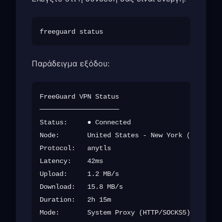
Παράδειγμα εξόδου:
FreeGuard VPN Status

────────────────────

Status:     ● Connected

Node:       United States - New York (us-new-0
Protocol:   anytls

Latency:    42ms

Upload:     1.2 MB/s

Download:   15.8 MB/s

Duration:   2h 15m
