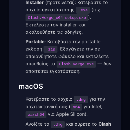
Installer
(προτείνεται): Κατεβάστε το
αρχείο εγκατάστασης
(π.χ.
.exe
).
Clash.Verge_x64-setup.exe
Εκτελέστε τον installer και
ακολουθήστε τις οδηγίες.
Portable
: Κατεβάστε την portable
έκδοση
. Εξαγάγετέ την σε
.zip
οποιονδήποτε φάκελο και εκτελέστε
απευθείας το
— δεν
Clash Verge.exe
απαιτείται εγκατάσταση.
macOS
Κατεβάστε το αρχείο
για την
.dmg
αρχιτεκτονική σας (
για Intel,
x64
για Apple Silicon).
aarch64
Ανοίξτε το
και σύρετε το
Clash
.dmg