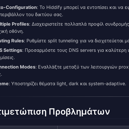
o-Configuration
: Το Hiddify μπορεί να εντοπίσει και να 
περιβάλλον του δικτύου σας.
tiple Profiles
: Διαχειριστείτε πολλαπλά προφίλ συνδρομή
ική οθόνη.
ting Rules
: Ρυθμίστε split tunneling για να διοχετεύετα
 Settings
: Προσαρμόστε τους DNS servers για καλύτερη 
μίσεις.
nnection Modes
: Εναλλάξτε μεταξύ των λειτουργιών prox
.
eme
: Υποστηρίζει θέματα light, dark και system-adaptive.
τιμετώπιση Προβλημάτων