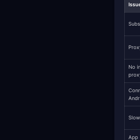
Issu
Subs
Proxy
No i
prox
Conn
Andr
Slow
App 