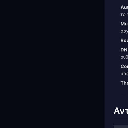
Aut
το 
Mul
αρχ
Rou
DNS
ρυθ
Co
σας
Th
Αν