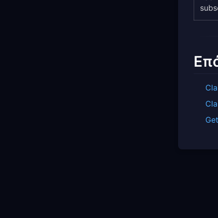
subs
Επ
Cla
Cla
Get