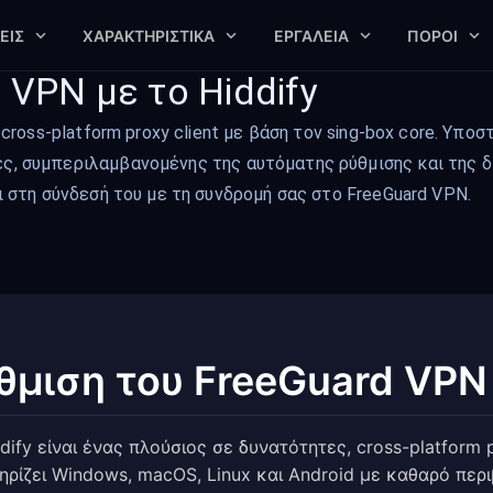
ΕΙΣ
ΧΑΡΑΚΤΗΡΙΣΤΙΚΆ
ΕΡΓΑΛΕΊΑ
ΠΌΡΟΙ
 VPN με το Hiddify
cross-platform proxy client με βάση τον sing-box core. Υποσ
ς, συμπεριλαμβανομένης της αυτόματης ρύθμισης και της δ
ι στη σύνδεσή του με τη συνδρομή σας στο FreeGuard VPN.
θμιση του FreeGuard VPN 
dify είναι ένας πλούσιος σε δυνατότητες, cross-platform p
ηρίζει Windows, macOS, Linux και Android με καθαρό περ