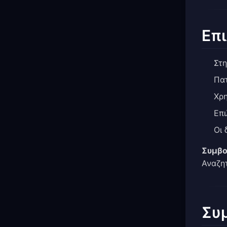
Επ
Στη
Πατ
Χρ
Επι
Οι 
Συμβο
Αναζητ
Συ