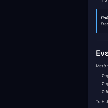
Πα
Πού
Fre
Ενε
Μετά 
Στη
Στη
Ο δ
Το Hi