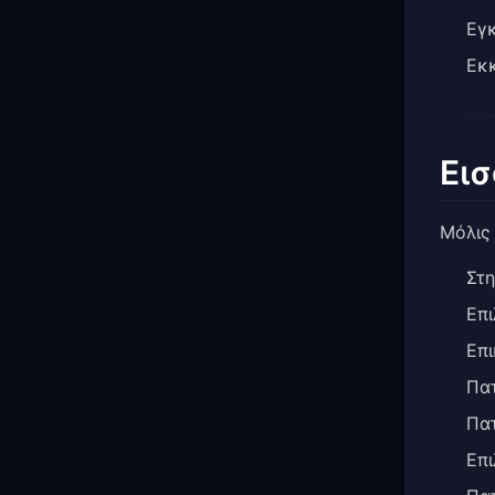
Εγ
Εκκ
Ει
Μόλις 
Στη
Επ
Επι
Πα
Πα
Επι