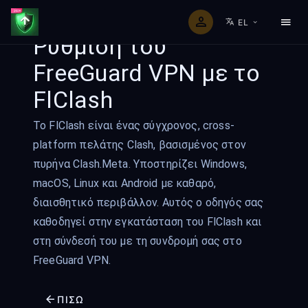
EL
Ρύθμιση του
FreeGuard VPN με το
FlClash
Το FlClash είναι ένας σύγχρονος, cross-
platform πελάτης Clash, βασισμένος στον
πυρήνα Clash.Meta. Υποστηρίζει Windows,
macOS, Linux και Android με καθαρό,
διαισθητικό περιβάλλον. Αυτός ο οδηγός σας
καθοδηγεί στην εγκατάσταση του FlClash και
στη σύνδεσή του με τη συνδρομή σας στο
FreeGuard VPN.
ΠΊΣΩ