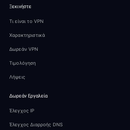
Ειδικές δυνατότητες
Ξεκινήστε
Sony TV
Τι είναι το VPN
Ενσωμάτωση Android TV:
Χαρακτηριστικά
Υποστήριξη εγγενούς εφαρμογής
Δωρεάν VPN
Android TV σε συμβατές συσκευές
Sony Android TV και Google TV
Τιμολόγηση
Διαδρομή offline Android TV APK για
Λήψεις
εγκαταστάσεις πρώτα στην TV όταν
το Google Play δεν είναι διαθέσιμο
Πλήρης πρόσβαση σε εφαρμογές του
Δωρεάν Εργαλεία
Google Play Store με προστασία VPN
Έλεγχος IP
Οι φωνητικές εντολές του Google
Assistant συνεχίζουν να λειτουργούν
Έλεγχος Διαρροής DNS
κανονικά