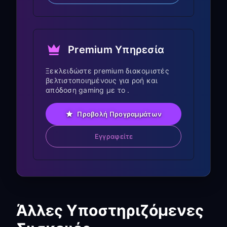
192.168.1.5:7890
Βήμα 2: Διαμορφώστε τις
ρυθμίσεις Proxy του Sony
Premium Υπηρεσία
Android TV
Ξεκλειδώστε premium διακομιστές
Πατήστε το κουμπί
Ρυθμίσεις
στο
βελτιστοποιημένους για ροή και
απόδοση gaming με το .
τηλεχειριστήριο του Sony TV σας
Μεταβείτε στο
Network & Internet
→
Προβολή Προγραμμάτων
Wi-Fi
Εγγραφείτε
Επιλέξτε το συνδεδεμένο δίκτυο Wi-Fi
Επιλέξτε
Advanced options
ή
Modify
network
Κάντε κύλιση προς τα κάτω στις
ρυθμίσεις
Proxy
Άλλες Υποστηριζόμενες
Επιλέξτε
Manual