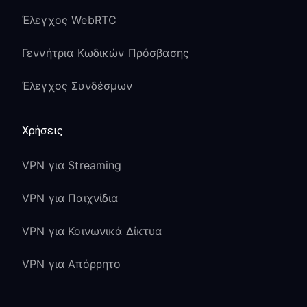
Η ενσωματωμένη λειτουργία
Έλεγχος WebRTC
Chromecast παραμένει ενεργή
Γεννήτρια Κωδικών Πρόσβασης
Επεξεργασία εικόνας
Sony:
Έλεγχος Συνδέσμων
Ο επεξεργαστής X1 και η τεχνολογία
Χρήσεις
οθόνης TRILUMINOS λειτουργούν
βέλτιστα
VPN για Streaming
Το περιεχόμενο Dolby Vision και
HDR10 διατηρεί την ποιότητα μέσω
VPN για Παιχνίδια
VPN
Οι αποκλειστικές λειτουργίες εικόνας
VPN για Κοινωνικά Δίκτυα
της Sony (Cinema, Sports, κ.λπ.)
VPN για Απόρρητο
παραμένουν ενεργές
Διεπαφή Google TV