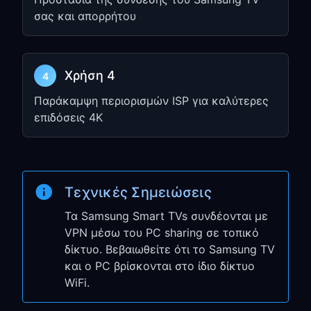
Βρείτε το
Proxy Settings
και επιλέξτε
σας και απορρήτου
Manual
Εισαγάγετε τη διεύθυνση IP και τη
θύρα από το Βήμα 1
Χρήση 4
4
Παράκαμψη περιορισμών ISP για καλύτερες
Βήμα 3: Δοκιμάστε τη
επιδόσεις 4K
σύνδεσή σας
Ανοίξτε οποιαδήποτε εφαρμογή
streaming στη Samsung TV σας
Τεχνικές Σημειώσεις
Ελέγξτε αν μπορείτε να έχετε
πρόσβαση σε περιεχόμενο με
Τα Samsung Smart TVs συνδέονται με
γεωγραφικούς περιορισμούς
VPN μέσω του PC sharing σε τοπικό
δίκτυο. Βεβαιωθείτε ότι το Samsung TV
Η Samsung TV σας χρησιμοποιεί
και ο PC βρίσκονται στο ίδιο δίκτυο
πλέον VPN μέσω του υπολογιστή σας!
WiFi.