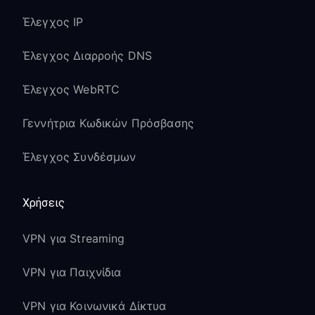
υπηρεσίες της Samsung μπορεί να
Έλεγχος IP
έχουν περιορισμούς ανά περιοχή
Ο έλεγχος φωνής και οι βασικές
Έλεγχος Διαρροής DNS
λειτουργίες του Smart Hub θα πρέπει
να εξακολουθούν να λειτουργούν
Έλεγχος WebRTC
Χρησιμοποιήστε το ενσωματωμένο
Γεννήτρια Κωδικών Πρόσβασης
πρόγραμμα περιήγησης της Samsung
TV για να δοκιμάσετε τη σύνδεση
Έλεγχος Συνδέσμων
VPN
Χρειάζεστε
Χρήσεις
περισσότερη
VPN για Streaming
βοήθεια;
VPN για Παιχνίδια
Πλήρης οδηγός κοινής χρήσης PC
VPN
:
Full Tutorial
VPN για Κοινωνικά Δίκτυα