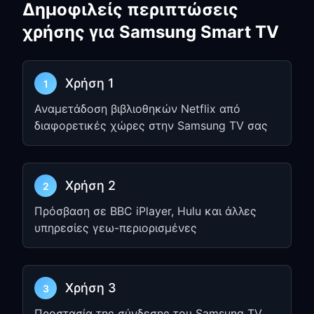
Δημοφιλείς περιπτώσεις
Ενεργοποιήστε το
Allow LAN Access
χρήσης για Samsung Smart TV
Σημειώστε τη εμφανιζόμενη
διεύθυνση IP
και
αριθμό θύρας
(π.χ.,
)
192.168.1.5:7890
Χρήση 1
1
Αναμετάδοση βιβλιοθηκών Netflix από
Βήμα 2: Ρυθμίστε τις
διαφορετικές χώρες στην Samsung TV σας
ρυθμίσεις Proxy της
Samsung TV
Χρήση 2
Πατήστε το κουμπί
Menu
ή
Settings
2
στο τηλεχειριστήριο της Samsung TV
Πρόσβαση σε BBC iPlayer, Hulu και άλλες
σας
υπηρεσίες γεω-περιορισμένες
Μεταβείτε στο
Network
→
Network
Settings
→
Wireless
Επιλέξτε το δίκτυο Wi-Fi σας και
Χρήση 3
3
διαλέξτε
Advanced Settings
Προστασία της σύνδεσης του Samsung TV