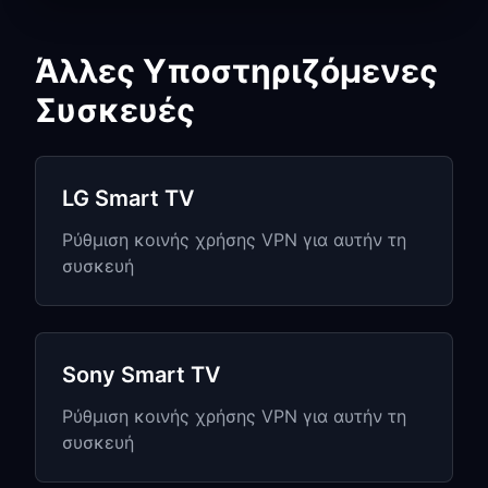
Οι λειτουργίες του Samsung Smart
Hub θα συνεχίσουν να λειτουργούν
Άλλες Υποστηριζόμενες
κανονικά
Συσκευές
Αντιμετώπιση
προβλημάτων
LG Smart TV
Samsung TV
Ρύθμιση κοινής χρήσης VPN για αυτήν τη
συσκευή
Η Samsung TV δεν μπορεί να συνδεθεί
στο Proxy:
Επανεκκινήστε τη Samsung TV σας
αφού ρυθμίσετε τις ρυθμίσεις Proxy
Sony Smart TV
Βεβαιωθείτε ότι η Samsung TV και ο
Ρύθμιση κοινής χρήσης VPN για αυτήν τη
υπολογιστής βρίσκονται στο ίδιο
συσκευή
δίκτυο Wi-Fi