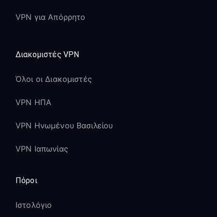
Υποστήριξη Samsung TV
:
VPN για Απόρρητο
Επικοινωνήστε με την υποστήριξη της
Samsung για ζητήματα δικτύου ειδικά
για την TV
Διακομιστές VPN
Υποστήριξη FreeGuard VPN
: Στείλτε
μας email για ερωτήσεις σχετικά με
Όλοι οι Διακομιστές
το VPN
VPN ΗΠΑ
Λειτουργεί με όλα τα μοντέλα Samsung
Smart TV, συμπεριλαμβανομένων των
VPN Ηνωμένου Βασιλείου
σειρών QLED, Neo QLED και Crystal
UHD.
VPN Ιαπωνίας
Πόροι
Προβολή Ολοκληρωμένου Μαθήματος
Ιστολόγιο