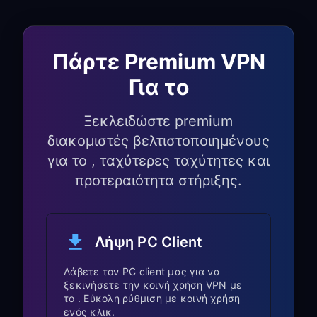
Συμβουλές ειδικά για
Samsung TV
Πάρτε Premium VPN
Για Samsung TV με Tizen
Για το
OS:
Ξεκλειδώστε premium
Οι ρυθμίσεις Proxy βρίσκονται
διακομιστές βελτιστοποιημένους
συνήθως στο
Network
→
Expert
Settings
για το , ταχύτερες ταχύτητες και
προτεραιότητα στήριξης.
Ορισμένες παλαιότερες εκδόσεις του
Tizen ενδέχεται να απαιτούν
επανεκκίνηση μετά τη ρύθμιση του
Proxy
Λήψη PC Client
Για μοντέλα Samsung με
Λάβετε τον PC client μας για να
ξεκινήσετε την κοινή χρήση VPN με
Android TV:
το . Εύκολη ρύθμιση με κοινή χρήση
ενός κλικ.