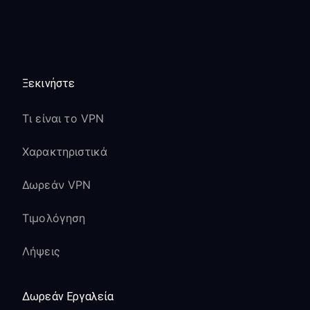
Ελέγξτε αν το λογισμικό της Samsung
TV είναι ενημερωμένο
Οι εφαρμογές streaming δεν
αναγνωρίζουν τη νέα τοποθεσία:
Ξεκινήστε
Εκκαθαρίστε την cache/τα δεδομένα
των εφαρμογών streaming στη
Τι είναι το VPN
Samsung TV
Χαρακτηριστικά
Αποσυνδεθείτε και συνδεθείτε ξανά
στις υπηρεσίες streaming
Δωρεάν VPN
Ορισμένες εφαρμογές μπορεί να
χρειαστούν λίγα λεπτά για να
Τιμολόγηση
εντοπίσουν τη νέα τοποθεσία IP
Λήψεις
Οι λειτουργίες του Samsung Smart Hub
δεν λειτουργούν:
Δωρεάν Εργαλεία
Αυτό είναι φυσιολογικό - ορισμένες