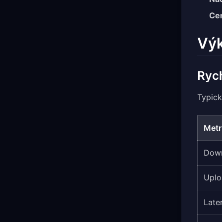
Cer
Výk
Ryc
Typick
Metr
Dow
Uplo
Late