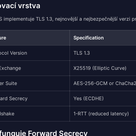
ovací vrstva
 implementuje TLS 1.3, nejnovější a nejbezpečnější verzi p
ure
Specification
ocol Version
TLS 1.3
Exchange
X25519 (Elliptic Curve)
er Suite
AES-256-GCM or ChaCha2
ard Secrecy
Yes (ECDHE)
dshake
1-RTT (reduced latency)
 funguje Forward Secrecy