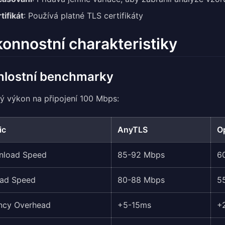
tifikát
: Používá platné TLS certifikáty
onnostní charakteristiky
hlostní benchmarky
ý výkon na připojení 100 Mbps:
ic
AnyTLS
O
nload Speed
85-92 Mbps
6
ad Speed
80-88 Mbps
5
ncy Overhead
+5-15ms
+