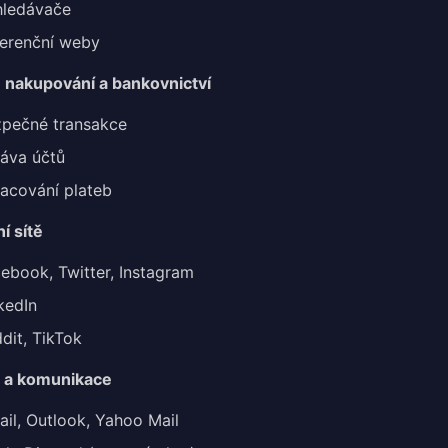
hledávače
erenční weby
 nakupování a bankovnictví
pečné transakce
áva účtů
acování plateb
ní sítě
ebook, Twitter, Instagram
kedIn
dit, TikTok
l a komunikace
il, Outlook, Yahoo Mail