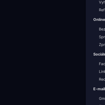
Vy
Ref
Online
Bez
Spr
Zpr
Sociál
Fac
Lin
Red
E-mai
Gma