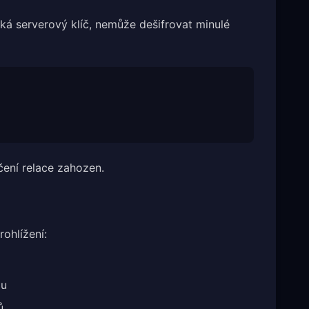
ká serverový klíč, nemůže dešifrovat minulé
nčení relace zahozen.
ohlížení:
zu
ů