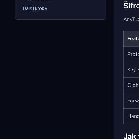
Šifr
Další kroky
AnyTLS
Feat
Prot
Key 
Ciph
Forw
Han
Jak