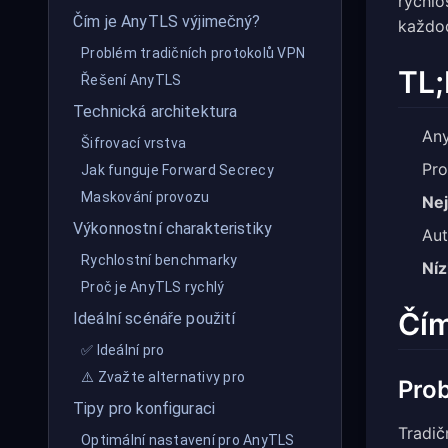
rychlo
Čím je AnyTLS výjimečný?
každod
Problém tradičních protokolů VPN
TL;
Řešení AnyTLS
Technická architektura
An
Šifrovací vrstva
Pr
Jak funguje Forward Secrecy
Maskování provozu
Nej
Výkonnostní charakteristiky
Au
Rychlostní benchmarky
Níz
Proč je AnyTLS rychlý
Čím
Ideální scénáře použití
✅ Ideální pro
⚠️ Zvažte alternativy pro
Prob
Tipy pro konfiguraci
Tradič
Optimální nastavení pro AnyTLS