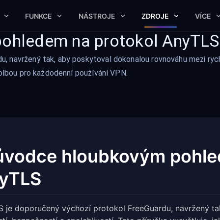
FUNKCE
NÁSTROJE
ZDROJE
VÍCE
pohledem na protokol AnyTLS
, navržený tak, aby poskytoval dokonalou rovnováhu mezi rychl
 volbou pro každodenní používání VPN.
ůvodce hloubkovým pohle
yTLS
 je doporučený výchozí protokol FreeGuardu, navržený t