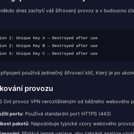
 někdo dnes zachytí váš šifrovaný provoz a v budoucnu zís
ion 1: Unique Key A → Destroyed after use

ion 2: Unique Key B → Destroyed after use

připojení používá jedinečný šifrovací klíč, který je po uko
kování provozu
 činí provoz VPN nerozlišitelným od běžného webového pr
žití portu
: Používá standardní port HTTPS (443)
ikost paketů
: Napodobuje typické vzory webového provo
časování
: Přidává jemné variace, aby zabránil analýze vzor