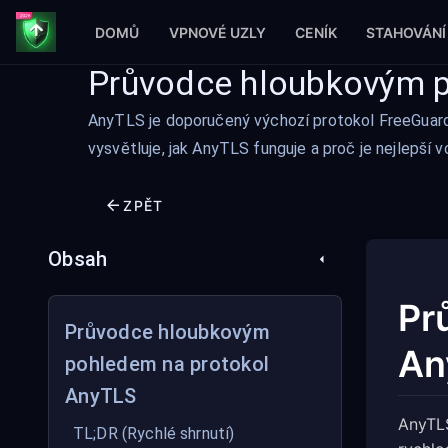
DOMŮ
VPNOVÉ UZLY
CENÍK
STAHOVÁNÍ
Průvodce hloubkovým 
AnyTLS je doporučený výchozí protokol FreeGuardu
vysvětluje, jak AnyTLS funguje a proč je nejlepší
ZPĚT
Obsah
Pr
Průvodce hloubkovým
An
pohledem na protokol
AnyTLS
AnyTLS
TL;DR (Rychlé shrnutí)