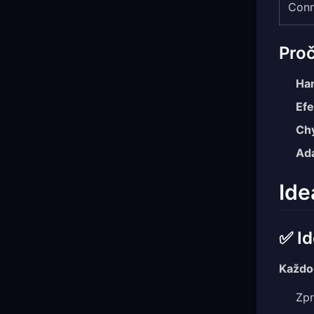
Conn
Proč
Ha
Efe
Chy
Ada
Ide
✅ Id
Každo
Zpr