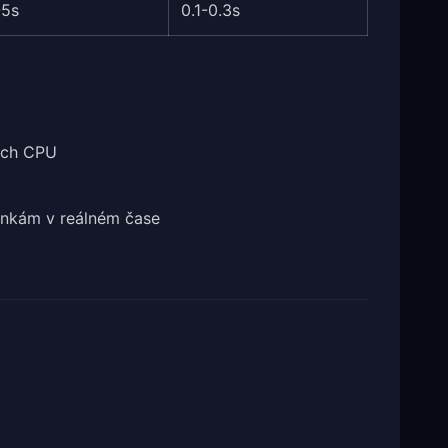
-5s
0.1-0.3s
ích CPU
ínkám v reálném čase