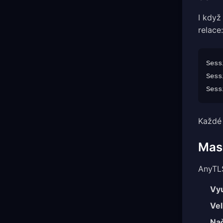
I když
relace:
Sess
Sess
Každé 
Mas
AnyTLS
Vyu
Vel
Na