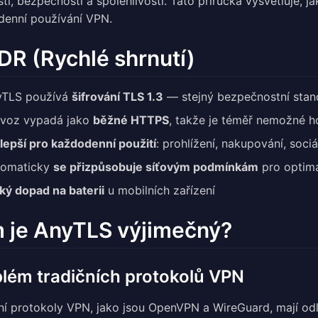
stí, bezpečností a spolehlivostí. Tato příručka vysvětluje, 
enní používání VPN.
DR (Rychlé shrnutí)
yTLS používá
šifrování TLS 1.3
— stejný bezpečnostní stand
ovoz vypadá jako
běžné HTTPS
, takže je téměř nemožné h
lepší pro každodenní použití
: prohlížení, nakupování, sociál
tomaticky
se přizpůsobuje síťovým podmínkám
pro optimá
ký dopad na baterii
u mobilních zařízení
 je AnyTLS výjimečný?
lém tradičních protokolů VPN
ní protokoly VPN, jako jsou OpenVPN a WireGuard, mají odli