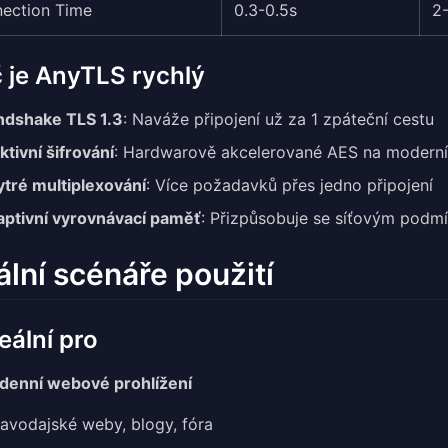
ection Time
0.3-0.5s
2
 je AnyTLS rychlý
ndshake TLS 1.3
: Naváže připojení už za 1 zpáteční cestu
ktivní šifrování
: Hardwarově akcelerované AES na modern
tré multiplexování
: Více požadavků přes jedno připojení
ptivní vyrovnávací paměť
: Přizpůsobuje se síťovým podm
ální scénáře použití
eální pro
denní webové prohlížení
avodajské weby, blogy, fóra