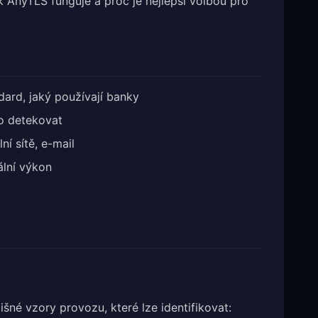
jak AnyTLS funguje a proč je nejlepší volbou pro
ard, jaký používají banky
o detekovat
ní sítě, e-mail
lní výkon
šné vzory provozu, které lze identifikovat: