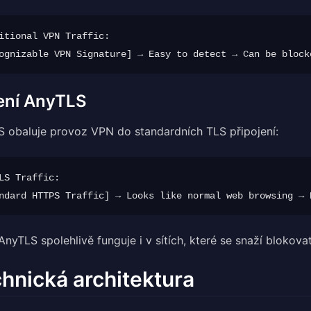
itional VPN Traffic:

ení AnyTLS
 obaluje provoz VPN do standardních TLS připojení:
LS Traffic:

AnyTLS spolehlivě funguje i v sítích, které se snaží blokova
hnická architektura