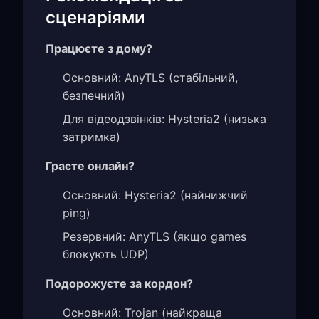
сценаріями
Працюєте з дому?
Основний: AnyTLS (стабільний,
безпечний)
Для відеодзвінків: Hysteria2 (низька
затримка)
Граєте онлайн?
Основний: Hysteria2 (найнижчий
ping)
Резервний: AnyTLS (якщо games
блокують UDP)
Подорожуєте за кордон?
Основний: Trojan (найкраща