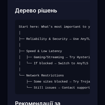
Дерево рішень
Start here: What's most important to you?

│

├── Reliability & Security → Use AnyTLS

│

├── Speed & Low Latency

│   ├── Gaming/Streaming → Try Hysteria2

│   └── If blocked → Switch to AnyTLS

│

└── Network Restrictions

    ├── Some sites blocked → Try Trojan

Рекомендації за