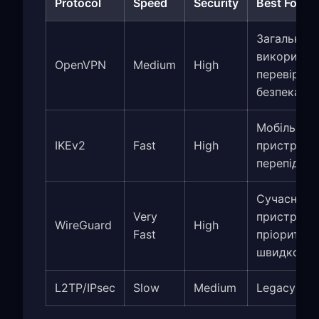
Protocol
Speed
Security
Best For
Загальне
використа
OpenVPN
Medium
High
перевірена
безпека
Мобільні
IKEv2
Fast
High
пристрої, ч
перепідкл
Сучасні
Very
пристрої,
WireGuard
High
Fast
пріоритет
швидкості
L2TP/IPsec
Slow
Medium
Legacy sys