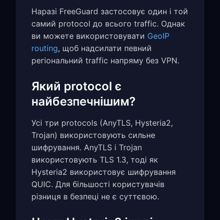
Наразі FreeGuard застосовує один і той
самий protocol до всього traffic. Однак
ви можете використовувати
GeoIP
routing
, щоб надсилати певний
регіональний traffic напряму без VPN.
Який protocol є
найбезпечнішим?
Усі три protocols (AnyTLS, Hysteria2,
Trojan) використовують сильне
шифрування. AnyTLS і Trojan
використовують TLS 1.3, тоді як
Hysteria2 використовує шифрування
QUIC. Для більшості користувачів
різниця в безпеці не є суттєвою.