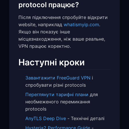
protocol працює?
Після підключення спробуйте відкрити
website, наприклад
whatismyip.com
.
Якщо він показує інше
місцезнаходження, ніж ваше реальне,
VPN працює коректно.
Наступні кроки
Завантажити FreeGuard VPN
і
спробувати різні protocols
Переглянути тарифні плани
для
необмеженого перемикання
protocols
AnyTLS Deep Dive
- Технічні деталі
Hysteria2 Performance Guide
-