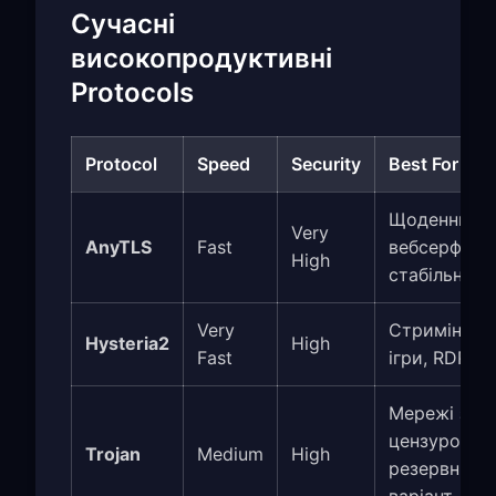
Сучасні
високопродуктивні
Protocols
Protocol
Speed
Security
Best For
Щоденний
Very
AnyTLS
Fast
вебсерфінг,
High
стабільніст
Very
Стримінг,
Hysteria2
High
Fast
ігри, RDP
Мережі з
цензурою,
Trojan
Medium
High
резервний