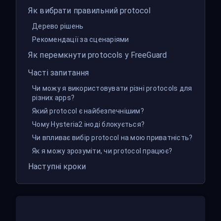
Як вибрати правильний protocol
Дерево рішень
Рекомендації за сценаріями
Як перемкнути protocols у FreeGuard
Часті запитання
Чи можу я використовувати різні protocols для
різних apps?
Який protocol є найбезпечнішим?
Чому Hysteria2 іноді блокується?
Чи впливає вибір protocol на мою приватність?
Як я можу зрозуміти, чи protocol працює?
Наступні кроки