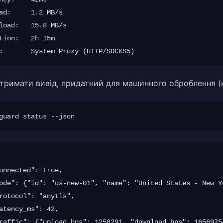
ad:     1.2 MB/s

load:   15.8 MB/s

tion:   2h 15m

тримати вивід, придатний для машинного оброблення (ко
onnected": true,

ode": {"id": "us-new-01", "name": "United States - New Y
rotocol": "anytls",

atency_ms": 42,

raffic": {"upload_bps": 1258291, "download_bps": 16569754