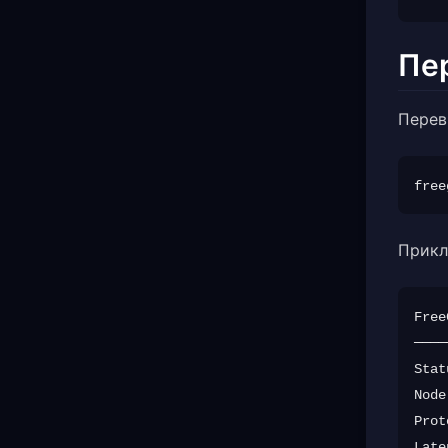
Пе
Переві
Прикл
Free
────
Stat
Node
Prot
Late