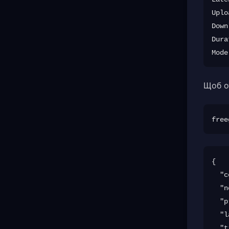
Uplo
Down
Dura
Щоб о
{

  "c
  "n
  "p
  "l
  "t