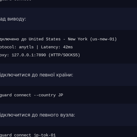
ад виводу:
дключено до United States - New York (us-new-01)

otocol: anytls | Latency: 42ms

ідключитися до певної країни:
ідключитися до певного вузла: