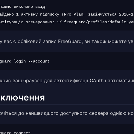
пішно виконано вхід!

айдено 1 активну підписку (Pro Plan, закінчується 2026-12
у вас є обліковий запис FreeGuard, ви також можете ув
дкриє ваш браузер для автентифікації OAuth і автоматич
дключення
ючіться до найшвидшого доступного сервера однією к