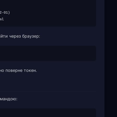
-01)

ійти через браузер:
но поверне токен.
омандою: