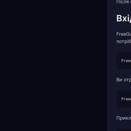
Після
Вхі
FreeG
потріб
free
Ви от
free
Прикл