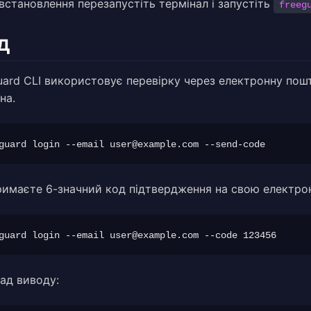
 встановлення перезапустіть термінал і запустіть
freeg
д
uard CLI використовує перевірку через електронну пош
на.
guard login --email 
user@example.com
римаєте 6-значний код підтвердження на свою електрон
guard login --email 
user@example.com
ад виводу: