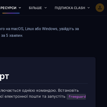
РЕСУРСИ
БІЛЬШЕ
ПІДПИСКА CLASH
о на macOS, Linux або Windows, увійдіть за
за 5 хвилин.
рт
дключається однією командою. Встановіть
оєї електронної пошти та запустіть
freeguard