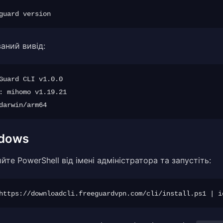
аний вивід:
Guard CLI v1.0.0

: mihomo v1.19.21

dows
йте PowerShell від імені адміністратора та запустіть: