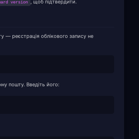
, щоб підтвердити.
uard version
ту — реєстрація облікового запису не
ну пошту. Введіть його: