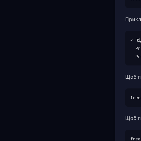
Прикл
✓ Пі
  Pr
Щоб п
Щоб п