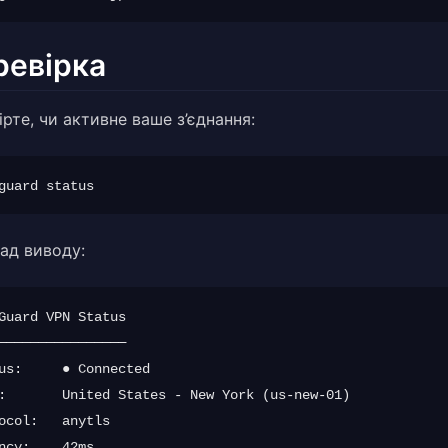
ревірка
рте, чи активне ваше з’єднання:
ад виводу:
Guard VPN Status

────────────────

us:     ● Connected

:       United States - New York (us-new-01)

ocol:   anytls

ncy:    42ms
