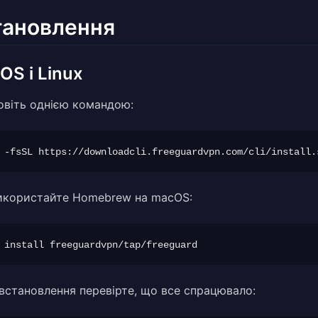
тановлення
OS і Linux
овіть однією командою:
икористайте Homebrew на macOS:
 встановлення перевірте, що все спрацювало: