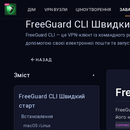
ДІМ
VPN ВУЗЛИ
ЦІНОУТВОРЕННЯ
ЗАВ
FreeGuard CLI Швидки
FreeGuard CLI — це VPN-клієнт із командного р
допомогою своєї електронної пошти та запусті
НАЗАД
Зміст
Fr
FreeGuard CLI Швидкий
старт
FreeG
Встановлення
його 
connec
macOS і Linux