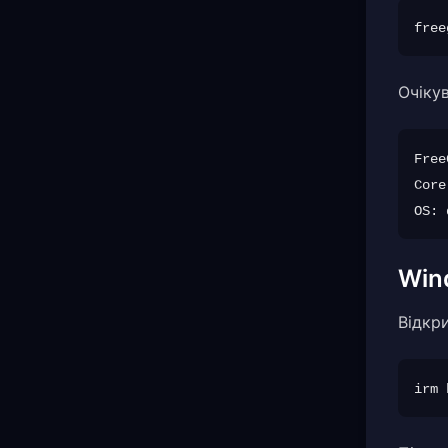
Очікув
Free
Core
Win
Відкри