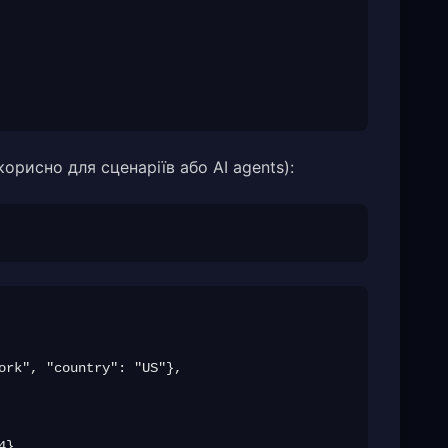
рисно для сценаріїв або AI agents):
ork", "country": "US"},

},
