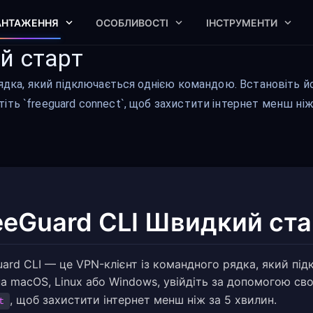
АНТАЖЕННЯ
ОСОБЛИВОСТІ
ІНСТРУМЕНТИ
й старт
ядка, який підключається однією командою. Встановіть йог
ть `freeguard connect`, щоб захистити інтернет менш ніж 
eeGuard CLI Швидкий ста
uard CLI — це VPN-клієнт із командного рядка, який пі
на macOS, Linux або Windows, увійдіть за допомогою св
, щоб захистити інтернет менш ніж за 5 хвилин.
t