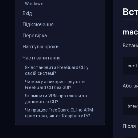
Windows
Вс
Вхід
Підключення
mac
Перевірка
Встан
Наступні кроки
Часті запитання
Як встановити FreeGuard CLI у
своїй системі?
Чи можу я використовувати
Або в
FreeGuard CLI без GUI?
Як змінити VPN-протоколи за
допомогою CLI?
Чи працює FreeGuard CLI на ARM-
пристроях, як-от Raspberry Pi?
Після