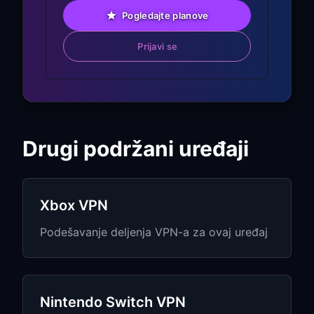
PC ako je moguće
Pogledajte planove
Zatvorite nepotrebne aplikacije na PC-
Prijavi se
ju dok igrate
Birajte VPN servere koji su geografski
blizu servera igre
Testirajte različite servere tokom
vršnih sati igranja
Drugi podržani uređaji
Pristup PlayStation Store
regionima:
Xbox VPN
Povežite se na VPN server u željenom
Podešavanje deljenja VPN-a za ovaj uređaj
regionu pre pristupa PlayStation
Store-u
Za neki sadržaj možda je potrebno da
Nintendo Switch VPN
region naloga odgovara VPN lokaciji