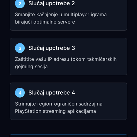
Slučaj upotrebe 2
2
PlayStation Network
Smanjite kašnjenje u multiplayer igrama
podešavanja
birajući optimalne servere
Za PlayStation 5 (PS5):
Idite na
Settings
→
System
→
Slučaj upotrebe 3
3
Network
Zaštitite vašu IP adresu tokom takmičarskih
Izaberite
Set Up Internet Connection
gejming sesija
Izaberite svoju Wi-Fi mrežu →
Advanced Settings
Podesite
Proxy Server
na
Use
Slučaj upotrebe 4
4
Unesite IP address i port iz Koraka 1
Strimujte region-ograničen sadržaj na
Za PlayStation 4 (PS4):
PlayStation streaming aplikacijama
Idite na
Settings
→
Network
→
Set Up
Internet Connection