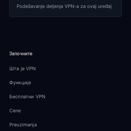
Digitalne kupovine su vezane za
Podešavanje deljenja VPN-a za ovaj uređaj
region naloga, a ne za VPN lokaciju
Rešavanje problema
specifičnih za igranje
Започните
Visok ping/lag u online igrama:
Prebacite se na VPN server bliži
Шта је VPN
serverima igre
Функције
Koristite žičnu vezu za PC umesto Wi-
Fi-ja
Бесплатни VPN
Proverite da li drugi uređaji koriste
propusni opseg na vašoj mreži
Cene
Problemi sa PlayStation Network
Preuzimanja
konekcijom: