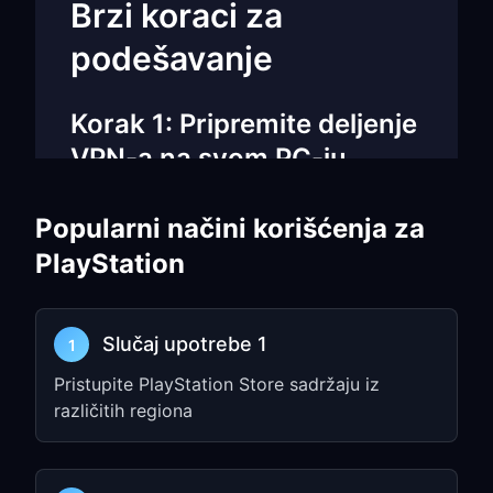
Brzi koraci za
podešavanje
Korak 1: Pripremite deljenje
VPN-a na svom PC-ju
Otvorite
FreeGuard VPN
i povežite se
Popularni načini korišćenja za
na server optimizovan za igranje
PlayStation
Omogućite
TUN Mode
i
Allow LAN
Access
u Settings
Zabeležite
IP address
i
port number
Slučaj upotrebe 1
1
(npr.
)
192.168.1.5:7890
Pristupite PlayStation Store sadržaju iz
Izaberite servere blizu servera igre
različitih regiona
radi minimalne latencije
Korak 2: Konfigurišite