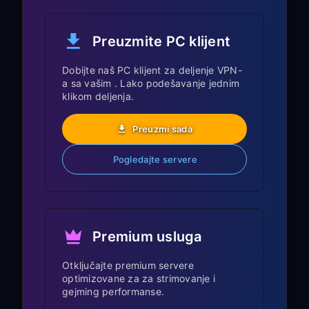
na PlayStation-u
Preuzmite PC klijent
Izbor servera za igranje:
Dobijte naš PC klijent za deljenje VPN-
a sa vašim . Lako podešavanje jednim
US East Coast
: Najbolji za US
klikom deljenja.
PlayStation Network i većinu US
servera igara
Preuzmi sada
Europe (London/Frankfurt)
:
Pogledajte servere
Optimalno za evropsko igranje
Asia (Tokyo/Singapore)
: Idealno za
azijske servere igara i regionalne
PlayStation Store regione
Premium usluga
Smanjenje latencije u
Otključajte premium servere
igranju:
optimizovane za za strimovanje i
gejming performanse.
Koristite
wired Ethernet
vezu za svoj