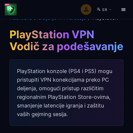
SR
Насловна
/
Deljenje VPN uređaja
/
PlayStation
PlayStation VPN
Vodič za podešavanje
PlayStation konzole (PS4 i PS5) mogu
pristupiti VPN konekcijama preko PC
deljenja, omogući pristup različitim
regionalnim PlayStation Store-ovima,
smanjenje latencije igranja i zaštitu
vaših gejming sesija.