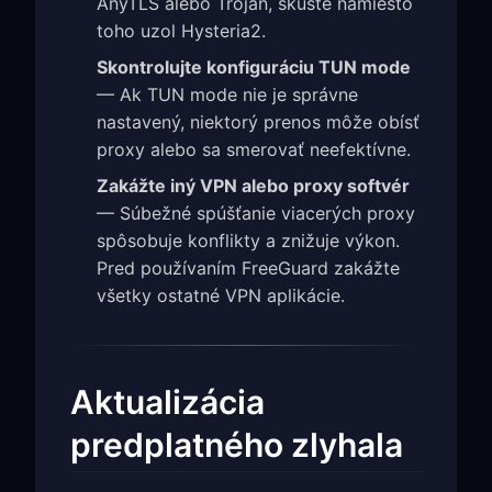
AnyTLS alebo Trojan, skúste namiesto
toho uzol Hysteria2.
Skontrolujte konfiguráciu TUN mode
— Ak TUN mode nie je správne
nastavený, niektorý prenos môže obísť
proxy alebo sa smerovať neefektívne.
Zakážte iný VPN alebo proxy softvér
— Súbežné spúšťanie viacerých proxy
spôsobuje konflikty a znižuje výkon.
Pred používaním FreeGuard zakážte
všetky ostatné VPN aplikácie.
Aktualizácia
predplatného zlyhala