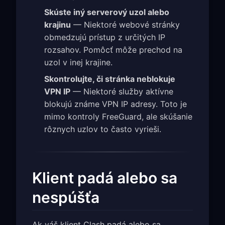
Skúste iný serverový uzol alebo
krajinu
— Niektoré webové stránky
obmedzujú prístup z určitých IP
rozsahov. Pomôcť môže prechod na
uzol v inej krajine.
Skontrolujte, či stránka neblokuje
VPN IP
— Niektoré služby aktívne
blokujú známe VPN IP adresy. Toto je
mimo kontroly FreeGuard, ale skúšanie
rôznych uzlov to často vyrieši.
Klient padá alebo sa
nespúšťa
Ak váš klient Clash padá alebo sa