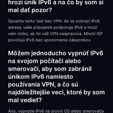
hrozí únik IPv6 a na čo by som si
mal dať pozor?
Spustite tento test bez VPN. Ak sa zobrazí IPv6
adresa, vaše pripojenie podporuje IPv6 a hrozí
vám riziko, ak ho váš VPN nespracúva. Mnohí ISP
povoľujú IPv6 bez upozornenia zákazníkov.
Môžem jednoducho vypnúť IPv6
na svojom počítači alebo
smerovači, aby som zabránil
únikom IPv6 namiesto
používania VPN, a čo sú
najdôležitejšie veci, ktoré by som
mal vedieť?
Áno, vypnutie IPv6 na úrovni OS alebo smerovača