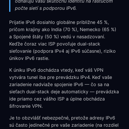
odhaľujú vašu skutočnú identitu na rastúcom
počte sietí s podporou IPv6.
Prijatie IPv6 dosiahlo globálne približne 45 %,
pričom krajiny ako India (70 %), Nemecko (65 %)
a Spojené štáty (50 %) vedú v nasadzovaní.
Keďže čoraz viac ISP povoľuje dual-stack
sieťovanie (podpora IPv4 aj IPv6 súčasne), riziko
únikov IPv6 rastie.
K úniku IPv6 dochádza vtedy, keď váš VPN
vytvára tunel iba pre prevádzku IPv4. Keď vaše
zariadenie nadviaže spojenie IPv6 — čo sa na
sieťach dual-stack deje automaticky — prevádzka
ide priamo cez vášho ISP a úplne obchádza
šifrovanie VPN.
Je to obzvlášť nebezpečné, pretože adresy IPv6
sú často jedinečné pre vaše zariadenie (na rozdiel