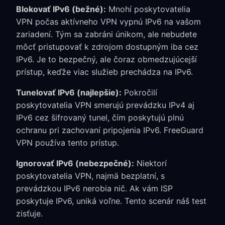
Blokovať IPv6 (bežné):
Mnohí poskytovatelia
VPN počas aktívneho VPN vypnú IPv6 na vašom
zariadení. Tým sa zabráni únikom, ale nebudete
môcť pristupovať k zdrojom dostupným iba cez
IPv6. Je to bezpečný, ale čoraz obmedzujúcejší
prístup, keďže viac služieb prechádza na IPv6.
Tunelovať IPv6 (najlepšie):
Pokročilí
poskytovatelia VPN smerujú prevádzku IPv4 aj
IPv6 cez šifrovaný tunel, čím poskytujú plnú
ochranu pri zachovaní pripojenia IPv6. FreeGuard
VPN používa tento prístup.
Ignorovať IPv6 (nebezpečné):
Niektorí
poskytovatelia VPN, najmä bezplatní, s
prevádzkou IPv6 nerobia nič. Ak vám ISP
poskytuje IPv6, uniká voľne. Tento scenár náš test
zisťuje.