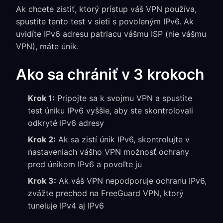
Ak chcete zistiť, ktorý prístup váš VPN používa,
spustite tento test v sieti s povoleným IPv6. Ak
uvidíte IPv6 adresu patriacu vášmu ISP (nie vášmu
VPN), máte únik.
Ako sa chrániť v 3 krokoch
Krok 1:
Pripojte sa k svojmu VPN a spustite
test úniku IPv6 vyššie, aby ste skontrolovali
odkryté IPv6 adresy
Krok 2:
Ak sa zistí únik IPv6, skontrolujte v
nastaveniach vášho VPN možnosť ochrany
pred únikom IPv6 a povoľte ju
Krok 3:
Ak váš VPN nepodporuje ochranu IPv6,
zvážte prechod na FreeGuard VPN, ktorý
tuneluje IPv4 aj IPv6