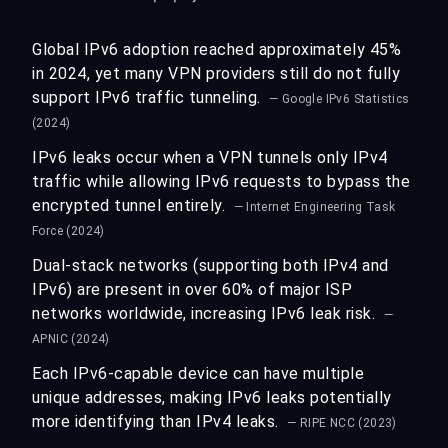
Global IPv6 adoption reached approximately 45%
in 2024, yet many VPN providers still do not fully
support IPv6 traffic tunneling.
— Google IPv6 Statistics
(2024)
IPv6 leaks occur when a VPN tunnels only IPv4
traffic while allowing IPv6 requests to bypass the
encrypted tunnel entirely.
— Internet Engineering Task
Force (2024)
Dual-stack networks (supporting both IPv4 and
IPv6) are present in over 60% of major ISP
networks worldwide, increasing IPv6 leak risk.
—
APNIC (2024)
Each IPv6-capable device can have multiple
unique addresses, making IPv6 leaks potentially
more identifying than IPv4 leaks.
— RIPE NCC (2023)