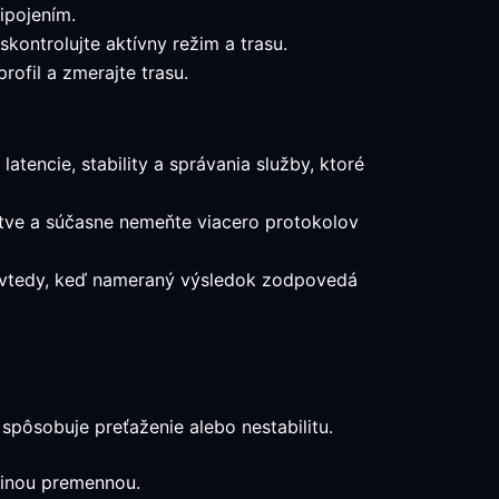
ipojením.
kontrolujte aktívny režim a trasu.
ofil a zmerajte trasu.
atencie, stability a správania služby, ktoré
stve a súčasne nemeňte viacero protokolov
ba vtedy, keď nameraný výsledok zodpovedá
pôsobuje preťaženie alebo nestabilitu.
edinou premennou.