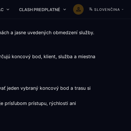
AC
CLASH PREDPLATNÉ
SLOVENČINA
mách a jasne uvedených obmedzení služby.
čujú koncový bod, klient, služba a miestna
vať jeden vybraný koncový bod a trasu si
e prísľubom prístupu, rýchlosti ani