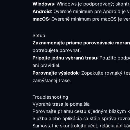
Windows
: Windows je podporovaný; skontro
Android
: Overené minimum pre Android je ve
macOS
: Overené minimum pre macOS je verz
Setup
Zaznamenajte priame porovnávacie meran
potrebujete porovnať.
Pripojte jednu vybranú trasu
: Použite podp
ani pravidiel.
Porovnajte výsledok
: Zopakujte rovnaký te
zamýšľanej trase.
Troubleshooting
Vybraná trasa je pomalšia
Porovnajte priamu cestu s jedným blízkym k
Služba alebo aplikácia sa stále správa rovn
Samostatne skontrolujte účet, reláciu aplik