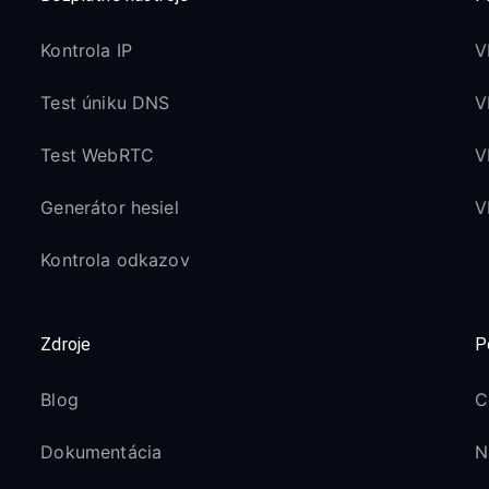
Kontrola IP
V
Test úniku DNS
V
Test WebRTC
V
Generátor hesiel
V
Kontrola odkazov
Zdroje
P
Blog
C
Dokumentácia
N