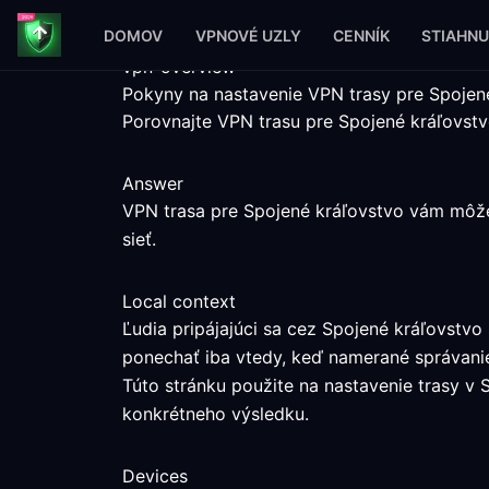
DOMOV
VPNOVÉ UZLY
CENNÍK
STIAHNU
vpn-overview
Pokyny na nastavenie VPN trasy pre Spojen
Porovnajte VPN trasu pre Spojené kráľovst
Answer
VPN trasa pre Spojené kráľovstvo vám môže 
sieť.
Local context
Ľudia pripájajúci sa cez Spojené kráľovstv
ponechať iba vtedy, keď namerané správani
Túto stránku použite na nastavenie trasy v S
konkrétneho výsledku.
Devices