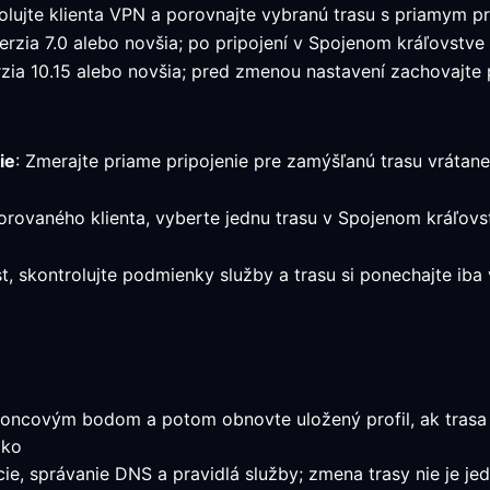
lujte klienta VPN a porovnajte vybranú trasu s priamym pr
rzia 7.0 alebo novšia; po pripojení v Spojenom kráľovstve s
ia 10.15 alebo novšia; pred zmenou nastavení zachovajte pr
ie
: Zmerajte priame pripojenie pre zamýšľanú trasu vrátane l
orovaného klienta, vyberte jednu trasu v Spojenom kráľov
st, skontrolujte podmienky služby a trasu si ponechajte i
oncovým bodom a potom obnovte uložený profil, ak trasa s
ako
ácie, správanie DNS a pravidlá služby; zmena trasy nie je j