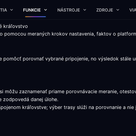
TIA
FUNKCIE
NÁSTROJE
ZDROJE
VI
é kráľovstvo
vo pomocou meraných krokov nastavenia, faktov o platfor
pomôcť porovnať vybrané pripojenie, no výsledok stále ur
o si môžu zaznamenať priame porovnávacie meranie, otesto
e zodpovedá danej úlohe.
pojenom kráľovstve; výber trasy slúži na porovnanie a nie j