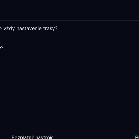
o vždy nastavenie trasy?
é?
Bezplatné nástroje
P