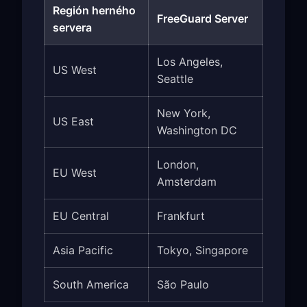
Región herného
FreeGuard Server
servera
Los Angeles,
US West
Seattle
New York,
US East
Washington DC
London,
EU West
Amsterdam
EU Central
Frankfurt
Asia Pacific
Tokyo, Singapore
South America
São Paulo