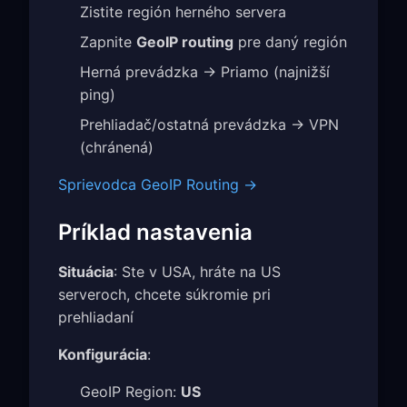
Zistite región herného servera
Zapnite
GeoIP routing
pre daný región
Herná prevádzka → Priamo (najnižší
ping)
Prehliadač/ostatná prevádzka → VPN
(chránená)
Sprievodca GeoIP Routing →
Príklad nastavenia
Situácia
: Ste v USA, hráte na US
serveroch, chcete súkromie pri
prehliadaní
Konfigurácia
:
GeoIP Region:
US