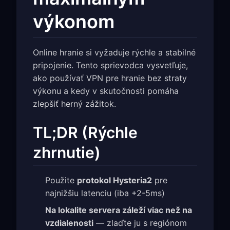
výkonom
Online hranie si vyžaduje rýchle a stabilné
pripojenie. Tento sprievodca vysvetľuje,
ako používať VPN pre hranie bez straty
výkonu a kedy v skutočnosti pomáha
zlepšiť herný zážitok.
TL;DR (Rýchle
zhrnutie)
Použite
protokol Hysteria2
pre
najnižšiu latenciu (iba +2-5ms)
Na lokalite servera záleží viac než na
vzdialenosti
— zlaďte ju s regiónom