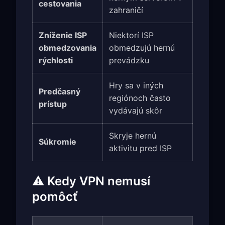
cestovania
zahraničí
Zníženie ISP
Niektorí ISP
obmedzovania
obmedzujú hernú
rýchlosti
prevádzku
Hry sa v iných
Predčasný
regiónoch často
prístup
vydávajú skôr
Skryje hernú
Súkromie
aktivitu pred ISP
⚠️ Kedy VPN nemusí
pomôcť