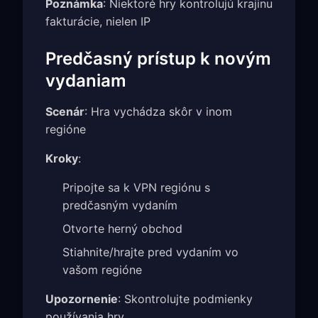
Poznámka
: Niektoré hry kontrolujú krajinu
fakturácie, nielen IP
Predčasný prístup k novým
vydaniam
Scenár
: Hra vychádza skôr v inom
regióne
Kroky
:
Pripojte sa k VPN regiónu s
predčasným vydaním
Otvorte herný obchod
Stiahnite/hrajte pred vydaním vo
vašom regióne
Upozornenie
: Skontrolujte podmienky
používania hry