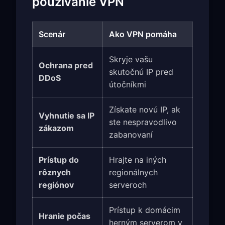
používanie VPN
Scenár
Ako VPN pomáha
Skryje vašu
Ochrana pred
skutočnú IP pred
DDoS
útočníkmi
Získate novú IP, ak
Vyhnutie sa IP
ste nespravodlivo
zákazom
zabanovaní
Prístup do
Hrajte na iných
rôznych
regionálnych
regiónov
serveroch
Prístup k domácim
Hranie počas
herným serverom v