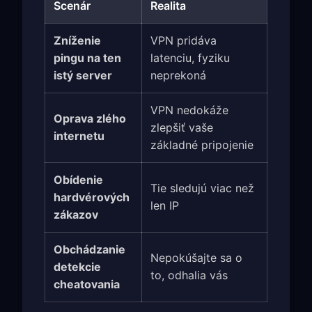
Scenár
Realita
Zníženie
VPN pridáva
pingu na ten
latenciu, fyziku
istý server
neprekoná
VPN nedokáže
Oprava zlého
zlepšiť vaše
internetu
základné pripojenie
Obídenie
Tie sledujú viac než
hardvérových
len IP
zákazov
Obchádzanie
Nepokúšajte sa o
detekcie
to, odhalia vás
cheatovania