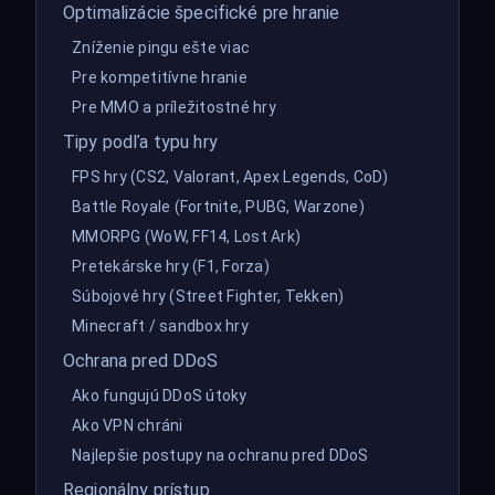
Optimalizácie špecifické pre hranie
Zníženie pingu ešte viac
Pre kompetitívne hranie
Pre MMO a príležitostné hry
Tipy podľa typu hry
FPS hry (CS2, Valorant, Apex Legends, CoD)
Battle Royale (Fortnite, PUBG, Warzone)
MMORPG (WoW, FF14, Lost Ark)
Pretekárske hry (F1, Forza)
Súbojové hry (Street Fighter, Tekken)
Minecraft / sandbox hry
Ochrana pred DDoS
Ako fungujú DDoS útoky
Ako VPN chráni
Najlepšie postupy na ochranu pred DDoS
Regionálny prístup