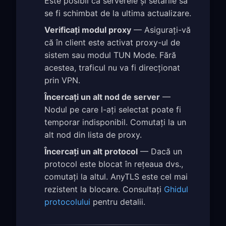
Este posibil ca serverele și setările să
se fi schimbat de la ultima actualizare.
Verificați modul proxy
— Asigurați-vă
că în client este activat proxy-ul de
sistem sau modul TUN Mode. Fără
acestea, traficul nu va fi direcționat
prin VPN.
Încercați un alt nod de server
—
Nodul pe care l-ați selectat poate fi
temporar indisponibil. Comutați la un
alt nod din lista de proxy.
Încercați un alt protocol
— Dacă un
protocol este blocat în rețeaua dvs.,
comutați la altul. AnyTLS este cel mai
rezistent la blocare. Consultați
Ghidul
protocolului
pentru detalii.