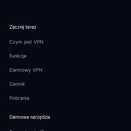
Wyloguj się i zaloguj ponownie do
usług streamingowych
Niektóre aplikacje mogą potrzebować
Zacznij teraz
kilku minut, aby wykryć nową
lokalizację IP
Czym jest VPN
Funkcje Samsung Smart Hub nie działają:
Funkcje
To normalne - niektóre usługi Samsung
mogą być zablokowane regionalnie
Darmowy VPN
Sterowanie głosowe i podstawowe
Cennik
funkcje Smart Hub powinny nadal
działać
Pobrania
Użyj wbudowanej przeglądarki
Samsung TV, aby przetestować
Darmowe narzędzia
połączenie VPN