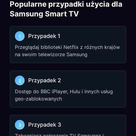
Popularne przypadki użycia dla
Przejdź do
Settings
i włącz
TUN
Mode
Samsung Smart TV
Włącz
Allow LAN Access
Zanotuj wyświetlony
IP address
i
port
Przypadek 1
1
number
(np.
)
192.168.1.5:7890
Przeglądaj biblioteki Netflix z różnych krajów
Krok 2: Skonfiguruj
na swoim telewizorze Samsung
ustawienia Proxy w
Samsung TV
Przypadek 2
2
Naciśnij przycisk
Menu
lub
Settings
Dostęp do BBC iPlayer, Hulu i innych usług
na pilocie Samsung TV
geo-zablokowanych
Przejdź do
Network
→
Network
Settings
→
Wireless
Wybierz swoją sieć Wi-Fi i wybierz
Przypadek 3
3
Advanced Settings
Zabezpiecz połączenie TV Samsunga i