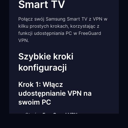
Smart TV
Połącz swój Samsung Smart TV z VPN w
kilku prostych krokach, korzystając z
funkcji udostępniania PC w FreeGuard
VPN.
Szybkie kroki
konfiguracji
Krok 1: Włącz
udostępnianie VPN na
swoim PC
Otwórz
FreeGuard VPN
na
komputerze z Windows lub Mac