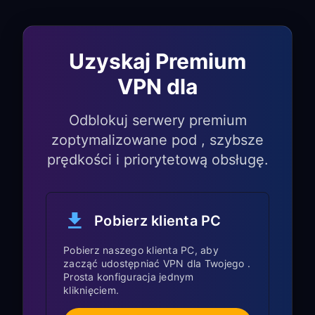
Samsung TV
Dla telewizorów Samsung z
Uzyskaj Premium
Tizen OS:
VPN dla
Ustawienia Proxy zwykle znajdują się
Odblokuj serwery premium
w
Network
→
Expert Settings
zoptymalizowane pod , szybsze
Niektóre starsze wersje Tizen mogą
prędkości i priorytetową obsługę.
wymagać ponownego uruchomienia
po konfiguracji Proxy
Pobierz klienta PC
Dla modeli Samsung TV z
Android TV:
Pobierz naszego klienta PC, aby
zacząć udostępniać VPN dla Twojego .
Szukaj ustawień Proxy w
Network &
Prosta konfiguracja jednym
kliknięciem.
Internet
→
Wi-Fi
→
Advanced