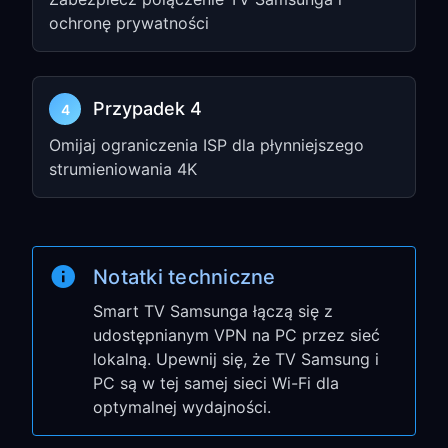
Znajdź
Proxy Settings
i wybierz
ochronę prywatności
Manual
Wprowadź adres IP i port z Kroku 1
Przypadek 4
4
Krok 3: Przetestuj
Omijaj ograniczenia ISP dla płynniejszego
połączenie
strumieniowania 4K
Otwórz dowolną aplikację
streamingową na swoim Samsung TV
Sprawdź, czy masz dostęp do treści z
Notatki techniczne
ograniczeniami regionalnymi
Smart TV Samsunga łączą się z
Twój Samsung TV korzysta teraz z
udostępnianym VPN na PC przez sieć
VPN przez Twój PC!
lokalną. Upewnij się, że TV Samsung i
PC są w tej samej sieci Wi-Fi dla
Wskazówki
optymalnej wydajności.
specyficzne dla