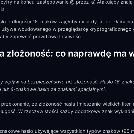
 cyfry na końcu, zastępowanie @ przez ‘a’. Atakujący znaj
ia.
sło o długości 16 znaków zajęłoby miliardy lat do złamania
or używa wbudowanego w przeglądarkę kryptograficznego 
 aby zapewnić prawdziwą losowość.
 a złożoność: co naprawdę ma 
y wpływ na bezpieczeństwo niż złożoność. Hasło 16-znako
sze niż 8-znakowe hasło ze znakami specjalnymi.
rzekonanie, że złożoność hasła (mieszanie wielkich liter, m
długość. W rzeczywistości każdy dodatkowy znak wykładn
nakowe hasło używające wszystkich typów znaków (95 