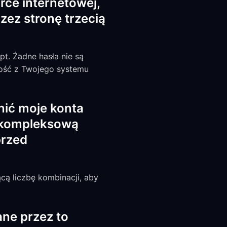
rce internetowej,
ez stronę trzecią
pt. Żadne hasła nie są
wość z Twojego systemu
nić moje konta
c kompleksową
przed
ą liczbę kombinacji, aby
ane przez to