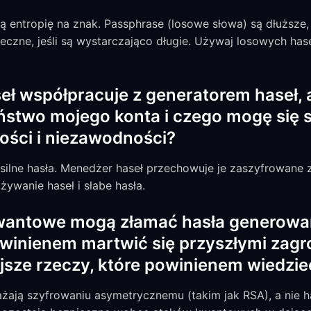
 entropię na znak. Passphrase (losowe słowa) są dłuższe, 
eczne, jeśli są wystarczająco długie. Używaj losowych has
eł współpracuje z generatorem haseł,
ństwo mojego konta i czego mogę się
ści i niezawodności?
 silne hasła. Menedżer haseł przechowuje je zaszyfrowane
ywanie haseł i słabe hasła.
antowe mogą złamać hasła generowan
owinienem martwić się przyszłymi zagr
ejsze rzeczy, które powinienem wiedzie
ją szyfrowaniu asymetrycznemu (takim jak RSA), a nie ha