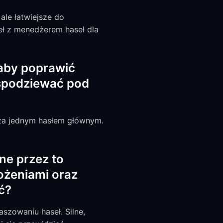
ale łatwiejsze do
eł z menedżerem haseł dla
 aby poprawić
 spodziewać pod
 za jednym hasłem głównym.
e przez to
ożeniami oraz
ć?
szowaniu haseł. Silne,