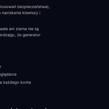
astosowań bezpieczeństwa),
 naciskania klawiszy i
sła ani ziarna nie są
erdzając, że generator
w
eglądarce
la każdego konta