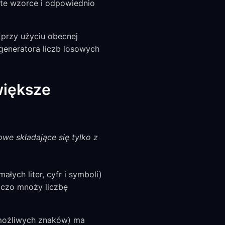
ą te wzorce i odpowiednio
 przy użyciu obecnej
generatora liczb losowych
większe
we składające się tylko z
ałych liter, cyfr i symboli)
iczo mnoży liczbę
możliwych znaków) ma