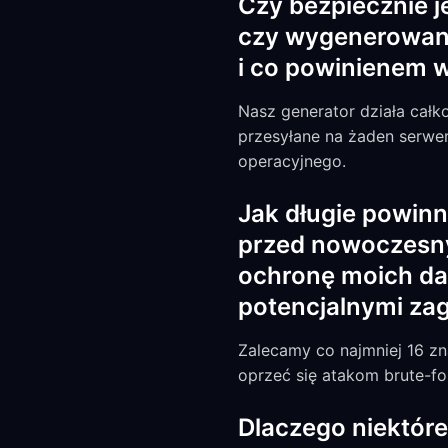
Czy bezpiecznie j
czy wygenerowane
i co powinienem 
Nasz generator działa całk
przesyłane na żaden serwe
operacyjnego.
Jak długie powinn
przed nowoczesny
ochronę moich da
potencjalnymi za
Zalecamy co najmniej 16 z
oprzeć się atakom brute-fo
Dlaczego niektóre