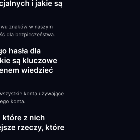
lnych i jakie są
?
estawu znaków w naszym
ść dla bezpieczeństwa.
 hasła dla
akie są kluczowe
ienem wiedzieć
wszystkie konta używające
ego konta.
 które z nich
jsze rzeczy, które