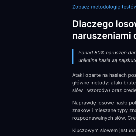
Zobacz metodologię testó
Dlaczego loso
naruszeniami 
Ponad 80% naruszeń dany
unikalne hasła są najsku
Ataki oparte na hasłach po
główne metody: ataki brute
słów i wzorców) oraz crede
Naprawdę losowe hasło poko
znaków i mieszane typy zn
rozpoznawalnych słów. Cred
Kluczowym słowem jest
lo