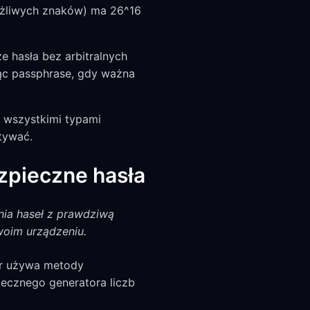
możliwych znaków) ma 26^16
e hasła bez arbitralnych
jąc passphrase, gdy ważna
 wszystkimi typami
tywać.
ezpieczne hasła
nia haseł z prawdziwą
woim urządzeniu.
or używa metody
iecznego generatora liczb