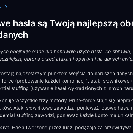
w →
we hasła są Twoją najlepszą ob
danych
ch obejmuje słabe lub ponownie użyte hasła, co sprawia
teczniejszą obroną przed atakami opartymi na danych uwier
zostają najczęstszym punktem wejścia do naruszeń danych.
-force (próbowanie każdej kombinacji), ataki słownikowe
ntial stuffing (używanie haseł wykradzionych z innych naru
nuje wszystkie trzy metody. Brute-force staje się nieprak
aków. Ataki słownikowe zawodzą, ponieważ losowe hasła n
ential stuffing zawodzi, ponieważ każde konto ma unikaln
sowe
. Hasła tworzone przez ludzi podążają za przewidywa