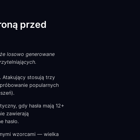
roną przed
, że losowo generowane
zytelniających.
 Atakujący stosują trzy
 (próbowanie popularnych
szeń).
tyczny, gdy hasła mają 12+
ie zawierają
e hasło.
lnymi wzorcami — wielka