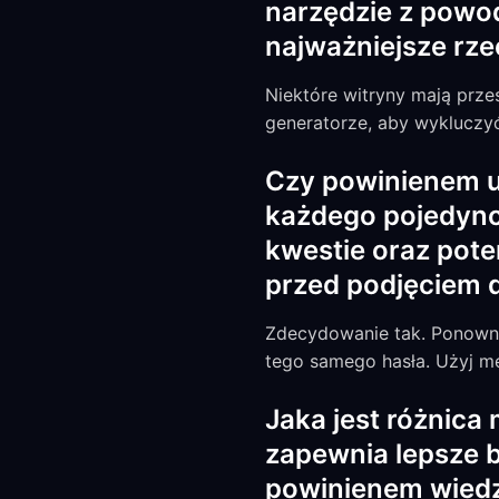
narzędzie z powo
najważniejsze rze
Niektóre witryny mają prze
generatorze, aby wykluczy
Czy powinienem 
każdego pojedyncz
kwestie oraz pote
przed podjęciem d
Zdecydowanie tak. Ponowne
tego samego hasła. Użyj m
Jaka jest różnica
zapewnia lepsze b
powinienem wied