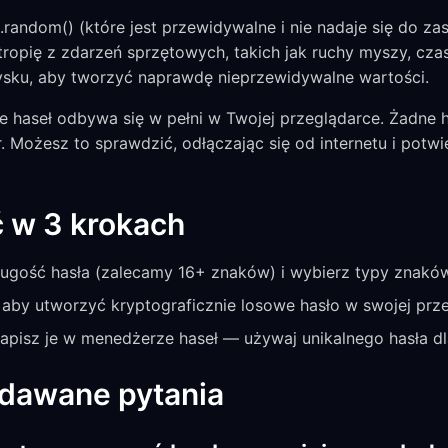
random() (które jest przewidywalne i nie nadaje się do z
ropię z zdarzeń sprzętowych, takich jak ruchy myszy, czas
dysku, aby tworzyć naprawdę nieprzewidywalne wartości.
 haseł odbywa się w pełni w Twojej przeglądarce. Żadne ha
. Możesz to sprawdzić, odłączając się od internetu i potwi
ć w 3 krokach
ugość hasła (zalecamy 16+ znaków) i wybierz typy znakó
, aby utworzyć kryptograficznie losowe hasło w swojej prz
zapisz je w menedżerze haseł — używaj unikalnego hasła d
adawane pytania