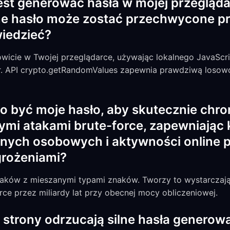
est generować hasła w mojej przegląda
 hasło może zostać przechwycone prz
wiedzieć?
owicie w Twojej przeglądarce, używając lokalnego JavaScri
r. API crypto.getRandomValues zapewnia prawdziwą loso
o być moje hasło, aby skutecznie chro
mi atakami brute-force, zapewniają
nych osobowych i aktywności online 
grożeniami?
naków z mieszanymi typami znaków. Tworzy to wystarczając
rce przez miliardy lat przy obecnej mocy obliczeniowej.
 strony odrzucają silne hasła generow