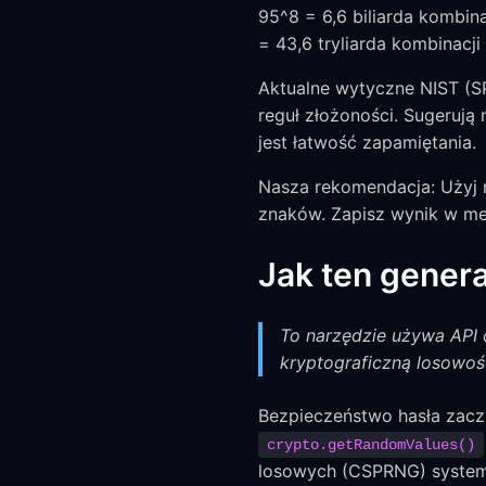
95^8 = 6,6 biliarda kombin
= 43,6 tryliarda kombinacj
Aktualne wytyczne NIST (SP
reguł złożoności. Sugerują
jest łatwość zapamiętania.
Nasza rekomendacja: Użyj 
znaków. Zapisz wynik w me
Jak ten genera
To narzędzie używa API 
kryptograficzną losowoś
Bezpieczeństwo hasła zacz
crypto.getRandomValues()
losowych (CSPRNG) system