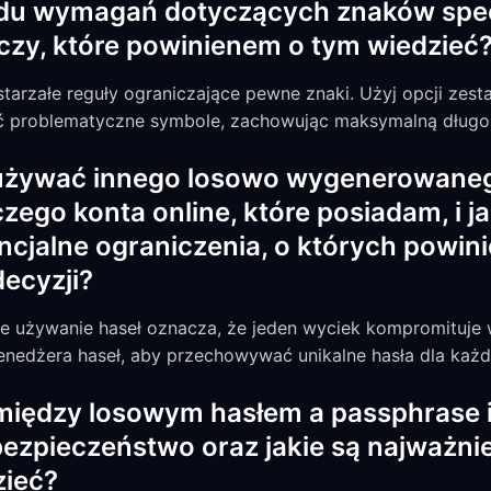
du wymagań dotyczących znaków specja
czy, które powinienem o tym wiedzieć
starzałe reguły ograniczające pewne znaki. Użyj opcji z
ć problematyczne symbole, zachowując maksymalną długo
używać innego losowo wygenerowanego
ego konta online, które posiadam, i j
ncjalne ograniczenia, o których powin
ecyzji?
 używanie haseł oznacza, że jeden wyciek kompromituje 
enedżera haseł, aby przechowywać unikalne hasła dla każd
 między losowym hasłem a passphrase i
ezpieczeństwo oraz jakie są najważnie
zieć?