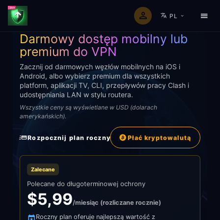
PL
PLANY PREMIUM VPN DLA KAŻDEGO URZĄDZENIA
Darmowy dostęp mobilny lub
premium do VPN
Zacznij od darmowych węzłów mobilnych na iOS i
Android, albo wybierz premium dla wszystkich
platform, aplikacji TV, CLI, przepływów pracy Clash i
udostępniania LAN w stylu routera.
Wszystkie ceny są wyświetlane w USD (dolarach
amerykańskich).
Rozpocznij plan roczny
Płać kryptowalutą
Zalecane
Polecane do długoterminowej ochrony
$5,99
/miesiąc (rozliczane rocznie)
Roczny plan oferuje najlepszą wartość z