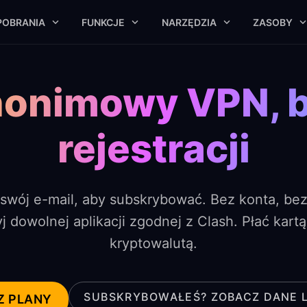
POBRANIA
FUNKCJE
NARZĘDZIA
ZASOBY
onimowy VPN, 
rejestracji
swój e-mail, aby subskrybować. Bez konta, bez
j dowolnej aplikacji zgodnej z Clash. Płać kartą
kryptowalutą.
SUBSKRYBOWAŁEŚ? ZOBACZ DANE 
Z PLANY