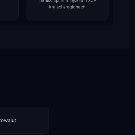
lokalizacjach miejskich i 30+
krajach/regionach
towalut