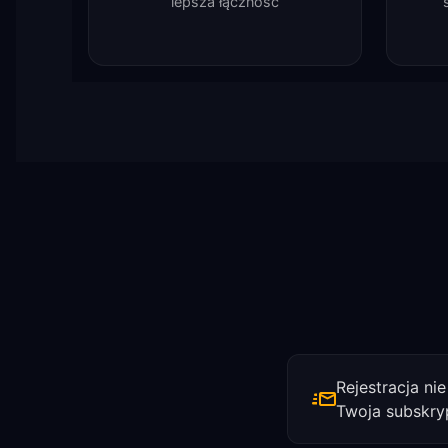
lepsza łączność
Rejestracja ni
Twoja subskry