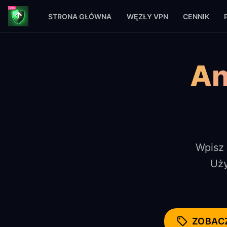
STRONA GŁÓWNA
WĘZŁY VPN
CENNIK
Strona główna
Subskrypcja Clash
An
Wpisz 
Uży
ZOBAC