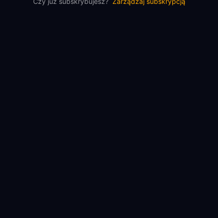
Czy już subskrybujesz?
Zarządzaj subskrypcją