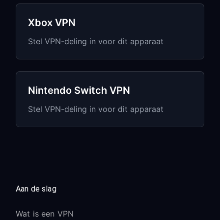
gewenste regio voordat je de
PlayStation Store opent
Xbox VPN
Voor sommige content moet de
Stel VPN-deling in voor dit apparaat
accountregio overeenkomen met de
VPN-locatie
Digitale aankopen zijn gekoppeld aan
de accountregio, niet aan de VPN-
Nintendo Switch VPN
locatie
Stel VPN-deling in voor dit apparaat
Probleemoplossing
specifiek voor gaming
Hoge ping/lag in online games:
Schakel over naar een VPN-server die
Aan de slag
dichter bij de servers van de game
staat
Wat is een VPN