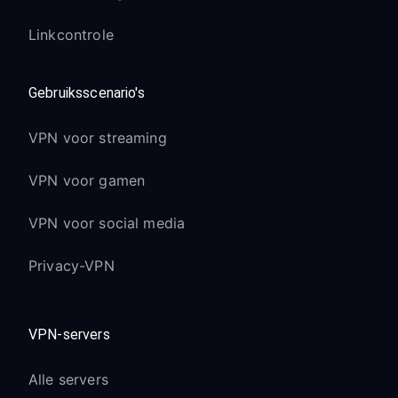
als Type 3 bij gebruik van VPN - dit is
normaal
Linkcontrole
De meeste games werken nog steeds
prima met NAT Type 3
Gebruiksscenario's
Overweeg voor competitief gamen
servers te gebruiken die zijn
VPN voor streaming
geoptimaliseerd voor gaming
VPN voor gamen
Voordelen van DDoS-bescherming:
VPN voor social media
Je echte IP-adres wordt verborgen
voor andere spelers
Privacy-VPN
Vermindert het risico op gerichte
DDoS-aanvallen tijdens competitief
gamen
VPN-servers
Beschermt tegen intimidatie op basis
van IP en swatting-pogingen
Alle servers