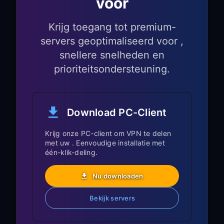
voor
Start een game of de PlayStation
Store om te verifiëren dat VPN werkt
Krijg toegang tot premium-
servers geoptimaliseerd voor ,
PlayStation-
snellere snelheden en
gamingoptimalisatie
prioriteitsondersteuning.
Serverselectie voor
gaming:
Download PC-Client
US East Coast
: Beste voor US
Krijg onze PC-client om VPN te delen
met uw . Eenvoudige installatie met
PlayStation Network en de meeste US
één-klik-deling.
game-servers
Europe (London/Frankfurt)
: Optimaal
Nu downloaden
voor Europees gamen
Bekijk servers
Asia (Tokyo/Singapore)
: Ideaal voor
Aziatische game-servers en