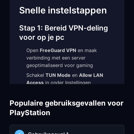
Snelle instelstappen
Stap 1: Bereid VPN-deling
voor op je pc
Open
FreeGuard VPN
en maak
verbinding met een server
geoptimaliseerd voor gaming
Schakel
TUN Mode
en
Allow LAN
Access
in onder Instellingen
Noteer het
IP-adres
en het
poortnummer
(bijv.
Populaire gebruiksgevallen voor
)
192.168.1.5:7890
PlayStation
Kies servers die dicht bij game-servers
staan voor minimale latentie