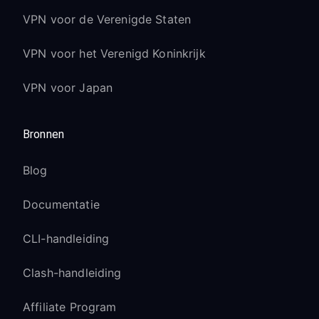
PlayStation-
VPN voor de Verenigde Staten
specifieke functies
VPN voor het Verenigd Koninkrijk
VPN voor Japan
Compatibiliteit met Remote
Play:
Bronnen
PlayStation Remote Play werkt via
VPN
Blog
Mogelijk ervaar je iets hogere latentie
Documentatie
Zorg voor een stabiele verbinding
voor de beste Remote Play-ervaring
CLI-handleiding
PlayStation Now/Plus-
Clash-handleiding
streaming:
Affiliate Program
Werkt met VPN om toegang te krijgen