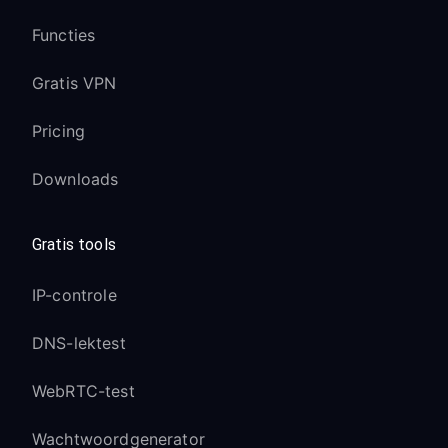
Gebruik een bekabelde verbinding
Functies
voor je pc in plaats van Wi-Fi
Controleer of andere apparaten
Gratis VPN
bandbreedte gebruiken op je netwerk
Pricing
Problemen met PlayStation Network-
verbinding:
Downloads
Probeer verschillende VPN-
serverlocaties
Gratis tools
Start de PlayStation-console opnieuw
op na het wijzigen van VPN-servers
IP-controle
Sommige PlayStation-services kunnen
DNS-lektest
tijdelijk bepaalde VPN-IP’s blokkeren
NAT-typeproblemen:
WebRTC-test
NAT Type kan worden weergegeven
Wachtwoordgenerator