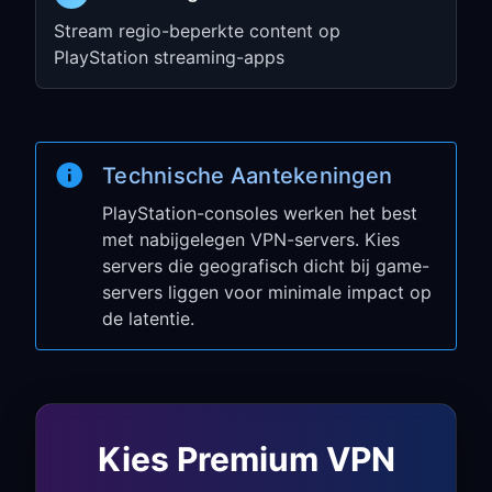
Ga naar
Settings
→
Network
→
Set
Stream regio-beperkte content op
Up Internet Connection
PlayStation streaming-apps
Selecteer
Use Wi-Fi
→
Custom
Kies je netwerk, stel andere opties in
op
Automatic
Technische Aantekeningen
Stel
Proxy Server
in op
Use
Voer het IP-adres en de poort uit Stap
PlayStation-consoles werken het best
1 in
met nabijgelegen VPN-servers. Kies
servers die geografisch dicht bij game-
Stap 3: Test je
servers liggen voor minimale impact op
de latentie.
gamingverbinding
Voer
Test Internet Connection
uit in
de PlayStation Network-instellingen
Controleer verbindingssnelheid en
Kies Premium VPN
NAT-type