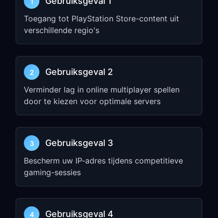
Gebruiksgeval 1
1
Stap 2: Configureer
Toegang tot PlayStation Store-content uit
PlayStation Network-
verschillende regio's
instellingen
Voor PlayStation 5 (PS5):
Gebruiksgeval 2
2
Ga naar
Settings
→
System
→
Verminder lag in online multiplayer spellen
Network
door te kiezen voor optimale servers
Selecteer
Set Up Internet Connection
Kies je Wi-Fi-netwerk →
Advanced
Settings
Gebruiksgeval 3
3
Stel
Proxy Server
in op
Use
Bescherm uw IP-adres tijdens competitieve
Voer het IP-adres en de poort uit Stap
gaming-sessies
1 in
Voor PlayStation 4 (PS4):
Gebruiksgeval 4
4