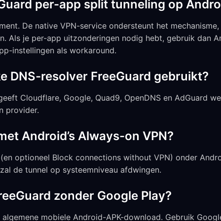
uard per-app split tunneling op Andro
oment. De native VPN-service ondersteunt het mechanisme, 
n. Als je per-app uitzonderingen nodig hebt, gebruik dan 
pp-instellingen als workaround.
ke DNS-resolver FreeGuard gebruikt?
geeft Cloudflare, Google, Quad9, OpenDNS en AdGuard wee
 provider.
met Android’s Always-on VPN?
 (en optioneel Block connections without VPN) onder Andr
zal de tunnel op systeemniveau afdwingen.
 FreeGuard zonder Google Play?
le algemene mobiele Android-APK-download. Gebruik Google