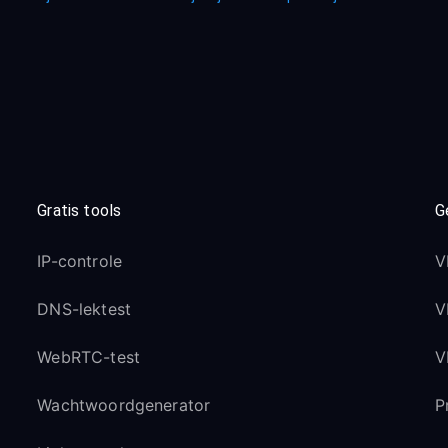
Gratis tools
G
IP-controle
V
DNS-lektest
V
WebRTC-test
V
Wachtwoordgenerator
P