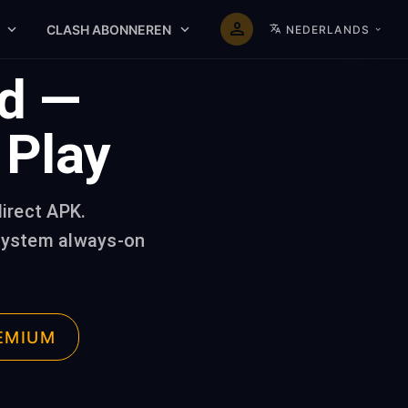
CLASH ABONNEREN
NEDERLANDS
id —
 Play
irect APK.
, system always-on
EMIUM