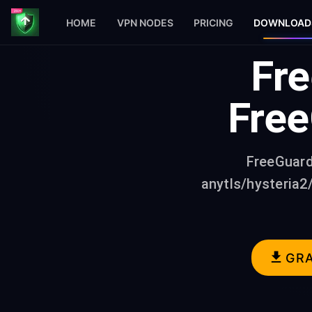
HOME
VPN NODES
PRICING
DOWNLOAD
Fre
Free
FreeGuard
anytls/hysteria2/
GR