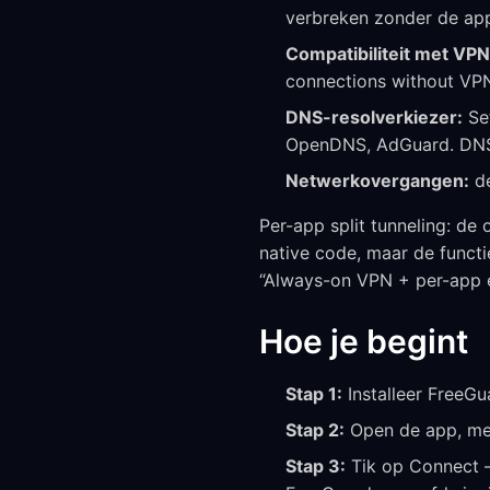
verbreken zonder de ap
Compatibiliteit met VPN 
connections without VPN
DNS-resolverkiezer:
Set
OpenDNS, AdGuard. DNS
Netwerkovergangen:
de
Per-app split tunneling: de
native code, maar de functi
“Always-on VPN + per-app e
Hoe je begint
Stap 1:
Installeer FreeG
Stap 2:
Open de app, mel
Stap 3:
Tik op Connect 