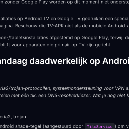
en zonder Google Play worden op dit moment niet onderste
tallaties op Android TV en Google TV gebruiken een special
agina. Beschouw die TV-APK niet als de mobiele Android-
on-/tabletsinstallaties afgestemd op Google Play, terwijl 
 blijft voor apparaten die primair op TV zijn gericht.
vandaag daadwerkelijk op Andr
teria2/trojan-protocollen, systeemondersteuning voor VPN al
elen met één tik, een DNS-resolverkiezer. Wat je nog niet kr
eria2, trojan
droid shade-tegel (aangestuurd door
) om v
TileService