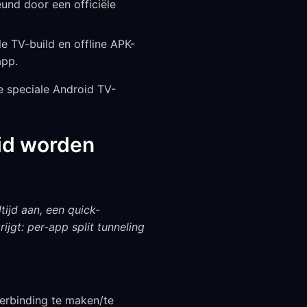
und door een officiële
e TV-build en offline APK-
app.
de speciale Android TV-
oid worden
tijd aan, een quick-
ijgt: per-app split tunneling
erbinding te maken/te