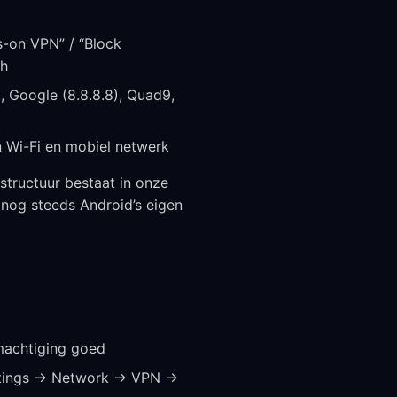
s-on VPN” / “Block
ch
), Google (8.8.8.8), Quad9,
n Wi-Fi en mobiel netwerk
structuur bestaat in onze
 nog steeds Android’s eigen
machtiging goed
ettings → Network → VPN →