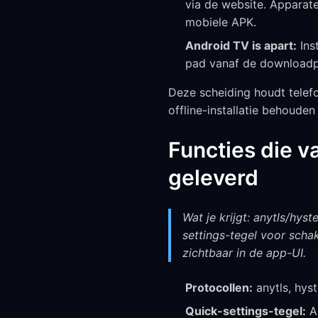
via de website. Apparat
mobiele APK.
Android TV is apart:
Ins
pad vanaf de downloadp
Deze scheiding houdt telefo
offline-installatie behouden
Functies die 
geleverd
Wat je krijgt: anytls/hys
settings-tegel voor schak
zichtbaar in de app-UI.
Protocollen:
anytls, hyst
Quick-settings-tegel:
An