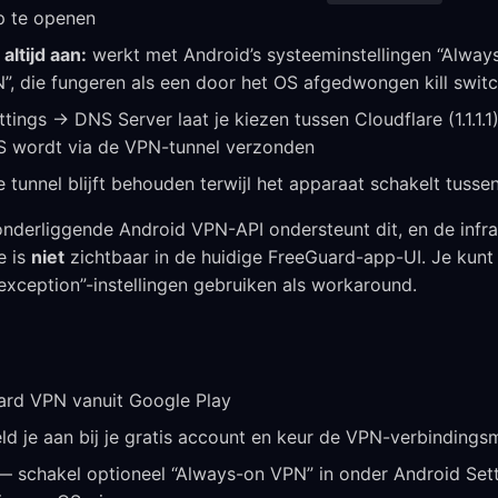
p te openen
altijd aan:
werkt met Android’s systeeminstellingen “Alway
”, die fungeren als een door het OS afgedwongen kill swit
tings → DNS Server laat je kiezen tussen Cloudflare (1.1.1.1
 wordt via de VPN-tunnel verzonden
 tunnel blijft behouden terwijl het apparaat schakelt tusse
 onderliggende Android VPN-API ondersteunt dit, en de infra
e is
niet
zichtbaar in de huidige FreeGuard-app-UI. Je kunt
xception”-instellingen gebruiken als workaround.
uard VPN vanuit Google Play
d je aan bij je gratis account en keur de VPN-verbindings
— schakel optioneel “Always-on VPN” in onder Android S